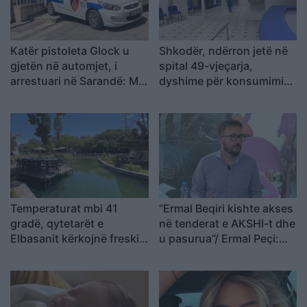
Katër pistoleta Glock u
Shkodër, ndërron jetë në
gjetën në automjet, i
spital 49-vjeçarja,
arrestuari në Sarandë: Më
dyshime për konsumimin
thanë se ishin lodra
e një sasie të madhe
ilaçesh
Temperaturat mbi 41
“Ermal Beqiri kishte akses
gradë, qytetarët e
në tenderat e AKSHI-t dhe
Elbasanit kërkojnë freski
u pasurua”/ Ermal Peçi:
në Byshek
SPAK ka mbërritur në
zemër të Kryeministrisë,
gjurmët çojnë te Rama