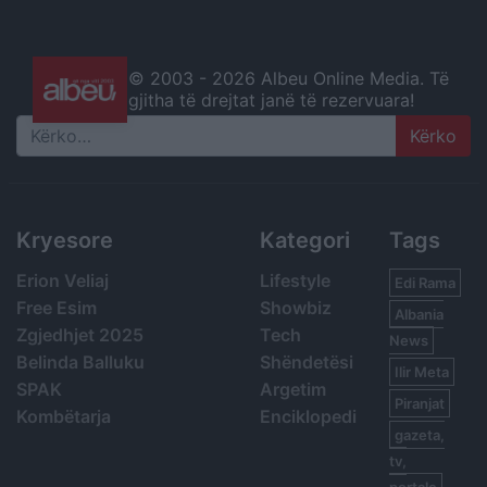
© 2003 -
2026 Albeu Online Media. Të
gjitha të drejtat janë të rezervuara!
Search
Kryesore
Kategori
Tags
Erion Veliaj
Lifestyle
Edi Rama
Free Esim
Showbiz
Albania
Zgjedhjet 2025
Tech
News
Belinda Balluku
Shëndetësi
Ilir Meta
SPAK
Argetim
Piranjat
Kombëtarja
Enciklopedi
gazeta,
tv,