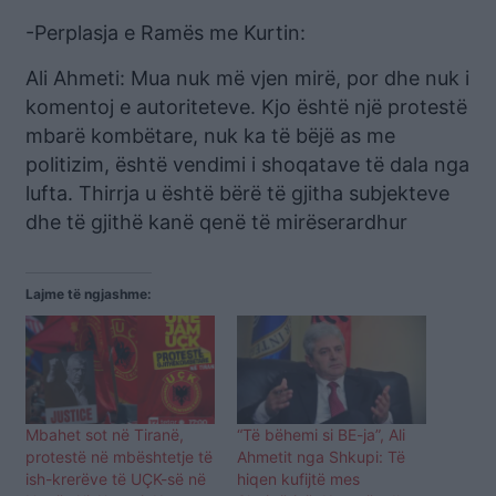
-Perplasja e Ramës me Kurtin:
Ali Ahmeti: Mua nuk më vjen mirë, por dhe nuk i
komentoj e autoriteteve. Kjo është një protestë
mbarë kombëtare, nuk ka të bëjë as me
politizim, është vendimi i shoqatave të dala nga
lufta. Thirrja u është bërë të gjitha subjekteve
dhe të gjithë kanë qenë të mirëserardhur
Lajme të ngjashme:
Mbahet sot në Tiranë,
“Të bëhemi si BE-ja”, Ali
protestë në mbështetje të
Ahmetit nga Shkupi: Të
ish-krerëve të UÇK-së në
hiqen kufijtë mes