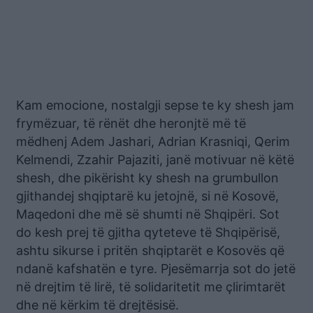
Kam emocione, nostalgji sepse te ky shesh jam
frymëzuar, të rënët dhe heronjtë më të
mëdhenj Adem Jashari, Adrian Krasniqi, Qerim
Kelmendi, Zzahir Pajaziti, janë motivuar në këtë
shesh, dhe pikërisht ky shesh na grumbullon
gjithandej shqiptarë ku jetojnë, si në Kosovë,
Maqedoni dhe më së shumti në Shqipëri. Sot
do kesh prej të gjitha qyteteve të Shqipërisë,
ashtu sikurse i pritën shqiptarët e Kosovës që
ndanë kafshatën e tyre. Pjesëmarrja sot do jetë
në drejtim të lirë, të solidaritetit me çlirimtarët
dhe në kërkim të drejtësisë.