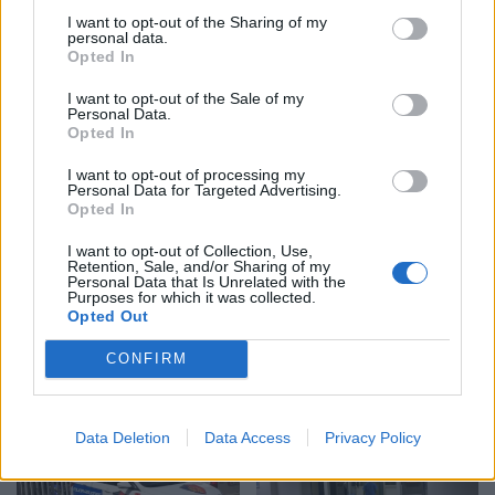
I want to opt-out of the Sharing of my
personal data.
Opted In
I want to opt-out of the Sale of my
Personal Data.
Opted In
I want to opt-out of processing my
Personal Data for Targeted Advertising.
Opted In
Shtuar
më
17.10.2025 16:06
I want to opt-out of Collection, Use,
Tags:
,
,
,
Ali Ahmeti
protesta
tirane
uck
Retention, Sale, and/or Sharing of my
Personal Data that Is Unrelated with the
Purposes for which it was collected.
Opted Out
CONFIRM
Data Deletion
Data Access
Privacy Policy