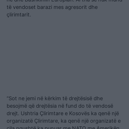
të vendoset barazi mes agresorit dhe
çlirimtarit.
“Sot ne jemi në kërkim të drejtësisë dhe
besojmë që drejtësia në fund do të vendosë
drejt. Ushtria Çlirimtare e Kosovës ka qenë një
organizatë Çlirimtare, ka qenë një organizatë e
cila ngushtë ka punuar me NATO me Amerikën,