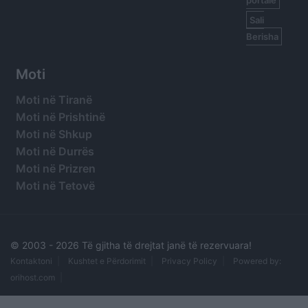
portale
Sali
Berisha
Moti
Moti në Tiranë
Moti në Prishtinë
Moti në Shkup
Moti në Durrës
Moti në Prizren
Moti në Tetovë
© 2003 -
2026 Të gjitha të drejtat janë të rezervuara!
Kontaktoni
Kushtet e Përdorimit
Privacy Policy
Powered by:
orihost.com