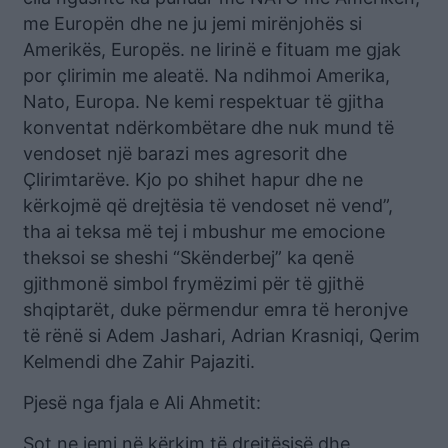
me Europën dhe ne ju jemi mirënjohës si
Amerikës, Europës. ne lirinë e fituam me gjak
por çlirimin me aleatë. Na ndihmoi Amerika,
Nato, Europa. Ne kemi respektuar të gjitha
konventat ndërkombëtare dhe nuk mund të
vendoset një barazi mes agresorit dhe
Çlirimtarëve. Kjo po shihet hapur dhe ne
kërkojmë që drejtësia të vendoset në vend”,
tha ai teksa më tej i mbushur me emocione
theksoi se sheshi “Skënderbej” ka qenë
gjithmonë simbol frymëzimi për të gjithë
shqiptarët, duke përmendur emra të heronjve
të rënë si Adem Jashari, Adrian Krasniqi, Qerim
Kelmendi dhe Zahir Pajaziti.
Pjesë nga fjala e Ali Ahmetit:
Sot ne jemi në kërkim të drejtësisë dhe