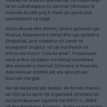
mbahet në Sheshin Skënderbej, në mbështetje
të ish-udhëheqësve të Ushtrisë Çlirimtare të
Kosovës të cilët prej 5 vitesh po qëndrojnë
padrejtësisht në Hagë.
Ashtu sikurse dhe Ahmeti, qindra qytetarë nga
Kosova, Maqedonia e Veriut dhe nga qytetet e
Shqipërisë, janë mbledhur në zemër të
kryeqytetit shqiptar në një manifestim të
thirrur me moton “Liria ka emër”. Protestuesit
kanë ardhur të pajisur me flamuj kombëtarë
dhe simbolet e Ushtrisë Çlirimtare të Kosovës,
duke kërkuar drejtësi për ata që e çliruan
Kosovën me gjak.
Në një deklaratë për mediat, Ali Ahmeti theksoi
se UÇK-ja ka qenë një organizatë çlirimtare që
ka bashkëpunuar ngushtë me NATO-n, SHBA-
në dhe Bashkimin Europian. Ai tha se nuk mund