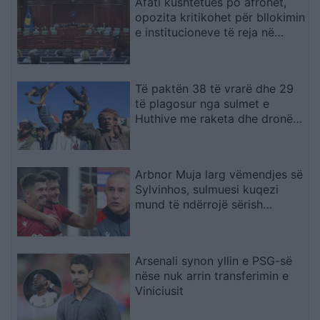
Afati kushtetues po afrohet,
opozita kritikohet për bllokimin
e institucioneve të reja në
Kosovë
Të paktën 38 të vrarë dhe 29
të plagosur nga sulmet e
Huthive me raketa dhe dronë
kundër ushtrisë së Jemenit
Arbnor Muja larg vëmendjes së
Sylvinhos, sulmuesi kuqezi
mund të ndërrojë sërish
skuadër
Arsenali synon yllin e PSG-së
nëse nuk arrin transferimin e
Viniciusit