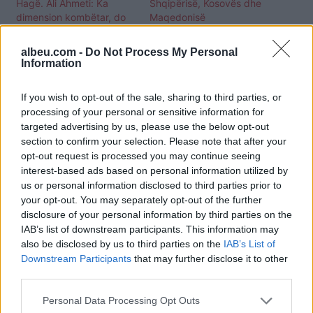
Hagë. Ali Ahmeti: Ka
Shqipërisë, Kosovës dhe
dimension kombëtar, do
Maqedonisë
të organizohet edhe në
Shkup
albeu.com -
Do Not Process My Personal
Information
If you wish to opt-out of the sale, sharing to third parties, or
processing of your personal or sensitive information for
targeted advertising by us, please use the below opt-out
OVL e UÇK-së
section to confirm your selection. Please note that after your
kundërshton çdo nismë
opt-out request is processed you may continue seeing
për aktakuzë ndaj
interest-based ads based on personal information utilized by
Ushtrisë Çlirimtare
us or personal information disclosed to third parties prior to
Kombëtare pas
your opt-out. You may separately opt-out of the further
deklaratës së Ali Ahmetit
disclosure of your personal information by third parties on the
IAB’s list of downstream participants. This information may
also be disclosed by us to third parties on the
IAB’s List of
Downstream Participants
that may further disclose it to other
third parties.
Personal Data Processing Opt Outs