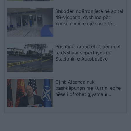
Shkodër, ndërron jetë në spital
49-vjeçarja, dyshime për
konsumimin e një sasie të
madhe ilaçesh
Prishtinë, raportohet për mjet
të dyshuar shpërthyes në
Stacionin e Autobusëve
Gjini: Aleanca nuk
bashkëpunon me Kurtin, edhe
nëse i ofrohet gjysma e
qeverisë