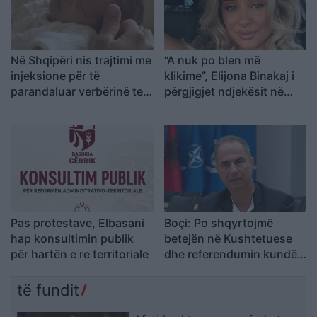
Në Shqipëri nis trajtimi me
“A nuk po blen më
injeksione për të
klikime”, Elijona Binakaj i
parandaluar verbërinë te
përgjigjet ndjekësit në
foshnjat premature
mënyrë ironike
Pas protestave, Elbasani
Boçi: Po shqyrtojmë
hap konsultimin publik
betejën në Kushtetuese
për hartën e re territoriale
dhe referendumin kundër
hartës së re
të fundit