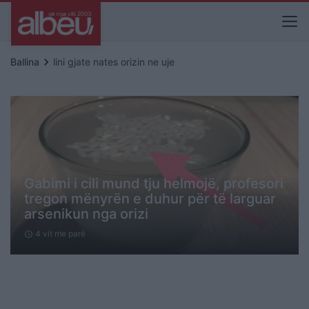
keyboard_arrow_right
Ballina
lini gjate nates orizin ne uje
Gabimi i cili mund tju helmojë, profesori
tregon mënyrën e duhur për të larguar
arsenikun nga orizi
4 vit me parë
schedule