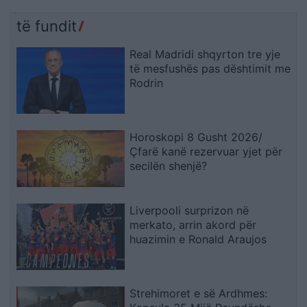
të fundit
Real Madridi shqyrton tre yje
të mesfushës pas dështimit me
Rodrin
Horoskopi 8 Gusht 2026/
Çfarë kanë rezervuar yjet për
secilën shenjë?
Liverpooli surprizon në
merkato, arrin akord për
huazimin e Ronald Araujos
Strehimoret e së Ardhmes: