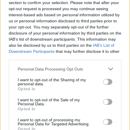
section to confirm your selection. Please note that after your
opt-out request is processed you may continue seeing
interest-based ads based on personal information utilized by
us or personal information disclosed to third parties prior to
your opt-out. You may separately opt-out of the further
disclosure of your personal information by third parties on the
IAB’s list of downstream participants. This information may
also be disclosed by us to third parties on the
IAB’s List of
Downstream Participants
that may further disclose it to other
third parties.
Personal Data Processing Opt Outs
I want to opt-out of the Sharing of my
personal data.
Opted In
I want to opt-out of the Sale of my
Personal Data.
Opted In
Esim for Global
|
Esim for Europe
|
Esim for Caribbean
|
Esim for USA
|
Esim for Italy
|
Esim for Spain
|
Esim
I want to opt-out of processing my
for Turkey
|
Esim for Germany
|
Esim for Greece
|
Esim
Personal Data for Targeted Advertising.
Opted In