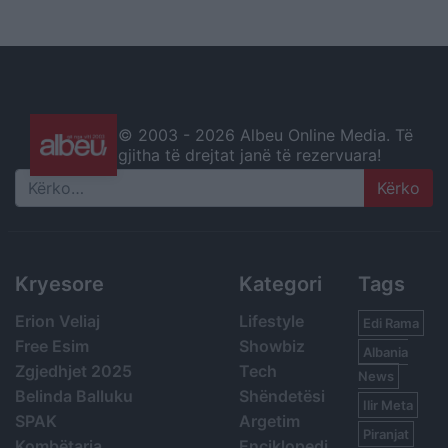
© 2003 -
2026 Albeu Online Media. Të
gjitha të drejtat janë të rezervuara!
Search
Kryesore
Kategori
Tags
Erion Veliaj
Lifestyle
Edi Rama
Free Esim
Showbiz
Albania
Zgjedhjet 2025
Tech
News
Belinda Balluku
Shëndetësi
Ilir Meta
SPAK
Argetim
Piranjat
Kombëtarja
Enciklopedi