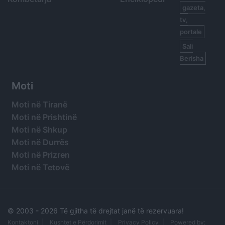
gazeta,
tv,
portale
Sali
Berisha
Moti
Moti në Tiranë
Moti në Prishtinë
Moti në Shkup
Moti në Durrës
Moti në Prizren
Moti në Tetovë
© 2003 -
2026 Të gjitha të drejtat janë të rezervuara!
Kontaktoni
Kushtet e Përdorimit
Privacy Policy
Powered by: