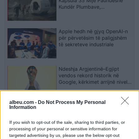
Kapsula 35 Mijë Paundëshe
Kundër Plumbave,
Shpërthimeve dhe Fatkeqësive
Natyrore
Apple hedh në gjyq OpenAI-n
për përvetësim të paligjshëm
të sekreteve industriale
Ndeshja Argjentinë–Egjipt
vendos rekord historik në
Google, kërkimet arrijnë nivele
të papara
albeu.com -
Do Not Process My Personal
Kina zbulon robotë humanoidë
Information
tepër realistë, të projektuar për
shoqëri afatgjatë
If you wish to opt-out of the sale, sharing to third parties, or
processing of your personal or sensitive information for
targeted advertising by us, please use the below opt-out