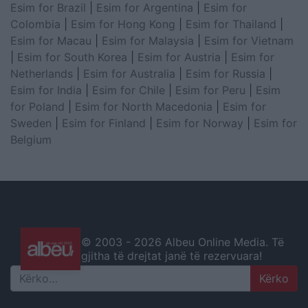
Esim for Brazil
|
Esim for Argentina
|
Esim for
Colombia
|
Esim for Hong Kong
|
Esim for Thailand
|
Esim for Macau
|
Esim for Malaysia
|
Esim for Vietnam
|
Esim for South Korea
|
Esim for Austria
|
Esim for
Netherlands
|
Esim for Australia
|
Esim for Russia
|
Esim for India
|
Esim for Chile
|
Esim for Peru
|
Esim
for Poland
|
Esim for North Macedonia
|
Esim for
Sweden
|
Esim for Finland
|
Esim for Norway
|
Esim for
Belgium
© 2003 -
2026 Albeu Online Media. Të
gjitha të drejtat janë të rezervuara!
Search