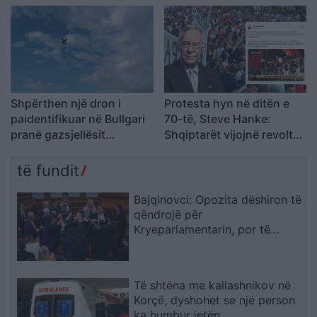
biznese
Shpërthen një dron i
Protesta hyn në ditën e
paidentifikuar në Bullgari
70-të, Steve Hanke:
pranë gazsjellësit
Shqiptarët vijojnë revoltën
strategjik
kundër korrupsionit,
Rama duhet të largohet
të fundit
Bajqinovci: Opozita dëshiron të
qëndrojë për
Kryeparlamentarin, por të
largohet për Presidentin
Të shtëna me kallashnikov në
Korçë, dyshohet se një person
ka humbur jetën