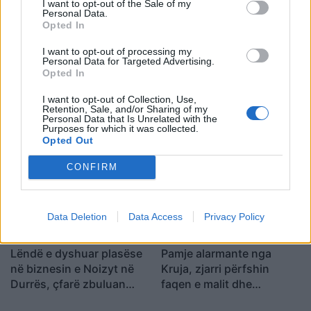
I want to opt-out of the Sale of my
Personal Data.
Opted In
I want to opt-out of processing my
Personal Data for Targeted Advertising.
Opted In
Zjarr në Gjirokastër/
Berisha shpreson te
I want to opt-out of Collection, Use,
Izolohet flaka në mal,
ambasadori i ri amerikan,
Retention, Sale, and/or Sharing of my
Personal Data that Is Unrelated with the
shkrumbohen 3 hektarë
por ashpërson qëndrimin
Purposes for which it was collected.
me shkurre e barishte në
ndaj SPAK-ut dhe
Opted Out
kufirin mes Golemit dhe
reformës territoriale
CONFIRM
Progonatit
Data Deletion
Data Access
Privacy Policy
Lëndë e dyshuar plasëse
Pamje alarmante nga
në biznesin e Noizyt në
Kruja, zjarri përfshin
Durrës, çfarë zbuluan
faqen e malit dhe
autoritetet
kërcënon 30 banesa e