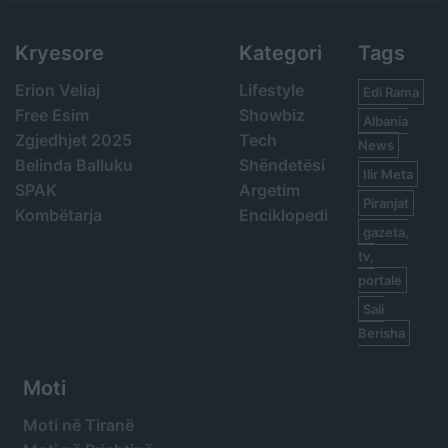
Kryesore
Kategori
Tags
Erion Veliaj
Lifestyle
Edi Rama
Free Esim
Showbiz
Albania
Zgjedhjet 2025
Tech
News
Belinda Balluku
Shëndetësi
Ilir Meta
SPAK
Argetim
Piranjat
Kombëtarja
Enciklopedi
gazeta,
tv,
portale
Sali
Berisha
Moti
Moti në Tiranë