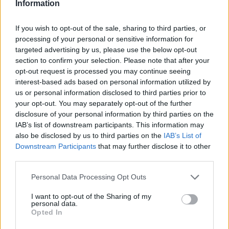
Shtuar
më
23.01.2022 12:49
Information
Tags:
,
,
,
basha
komisioni i rithemelimit
KQZ
If you wish to opt-out of the sale, sharing to third parties, or
rama
processing of your personal or sensitive information for
targeted advertising by us, please use the below opt-out
section to confirm your selection. Please note that after your
opt-out request is processed you may continue seeing
interest-based ads based on personal information utilized by
us or personal information disclosed to third parties prior to
your opt-out. You may separately opt-out of the further
disclosure of your personal information by third parties on the
IAB’s list of downstream participants. This information may
also be disclosed by us to third parties on the
IAB’s List of
Downstream Participants
that may further disclose it to other
third parties.
Personal Data Processing Opt Outs
Të shtëna me
Tensionet për emigrantët
kallashnikov në Korçë,
thellojnë përplasjen Itali-
I want to opt-out of the Sharing of my
dyshohet se një person
Spanjë, Madridi rikthen
personal data.
Opted In
ka humbur jetën
kontrollet në kufi