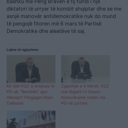
bashku me Peng Bravën e tij fundi i një
diktatori të urryer të kombit shqiptar dhe se me
asnjë manovër antidemokratike nuk do mund
të pengojë fitoren më 6 mars të Partisë
Demokratike dhe aleatëve të saj.
Lajme të ngjashme:
Kë njeh KQZ si drejtues të
Zgjedhjet e 6 Marsit, KQZ
PD-së, “Berishën” apo
nuk llogarit Ivi Kason:
Alibeajn? Përgjigjet Ilirjan
Komunikojmë vetëm me
Celibashi
PD-në zyrtare