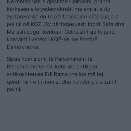
Në mbledhjen e djeshme Celibashi, pranoi
kërkesën e kryedemokratit me emrat e dy
zyrtarëve që do të përfaqësojnë këtë subjekt
politik në KQZ. Dy përfaqësuesit Indrit Sefa dhe
Marash Logu i kërkuan Celibashit që të jenë
kontakti i vetëm i KQZ-së me Partinë
Demokratike.
Sipas Komisionit të Përkohshëm të
Rithemelimit të PD, këtë akt antiligjor
antikushtetues Edi Rama thellon më tej
qëndrimin e tij monist dhe kundër pluralizmit
politik.