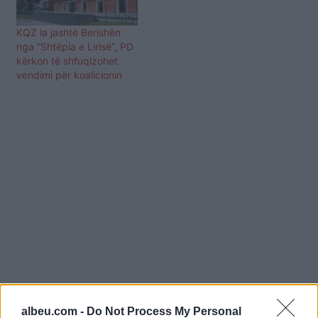
KQZ la jashtë Berishën
nga “Shtëpia e Lirisë”, PD
kërkon të shfuqizohet
vendimi për koalicionin
albeu.com -
Do Not Process My Personal