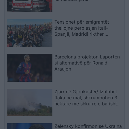
Tensionet për emigrantët
thellojnë përplasjen Itali-
Spanjë, Madridi rikthen
kontrollet në kufi
Barcelona projekton Laporten
si alternativë për Ronald
Araujon
Zjarr në Gjirokastër/ Izolohet
flaka në mal, shkrumbohen 3
hektarë me shkurre e barishte
në kufirin mes Golemit dhe
Progonatit
Zelensky konfirmon se Ukraina