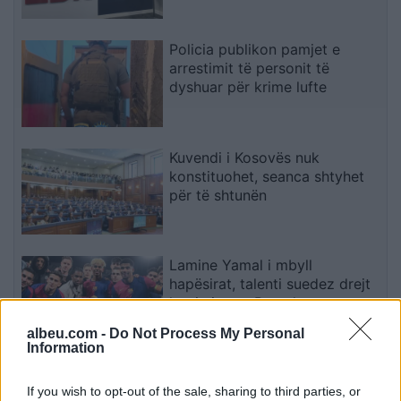
Policia publikon pamjet e
arrestimit të personit të
dyshuar për krime lufte
Kuvendi i Kosovës nuk
konstituohet, seanca shtyhet
për të shtunën
Lamine Yamal i mbyll
hapësirat, talenti suedez drejt
largimit nga Barcelona
albeu.com -
Do Not Process My Personal
Information
Video/ Tragjedi në Ceuta, i riu
që po tentonte të kalonte
If you wish to opt-out of the sale, sharing to third parties, or