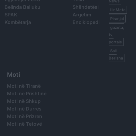
News
Belinda Balluku
Shëndetësi
Ilir Meta
SPAK
Argetim
Piranjat
Kombëtarja
Enciklopedi
gazeta,
tv,
portale
Sali
Berisha
Moti
Moti në Tiranë
Moti në Prishtinë
Moti në Shkup
Moti në Durrës
Moti në Prizren
Moti në Tetovë