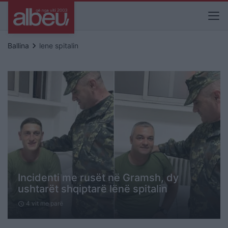
keyboard_arrow_right
Ballina
lene spitalin
Incidenti me rusët në Gramsh, dy
ushtarët shqiptarë lënë spitalin
4 vit me parë
schedule