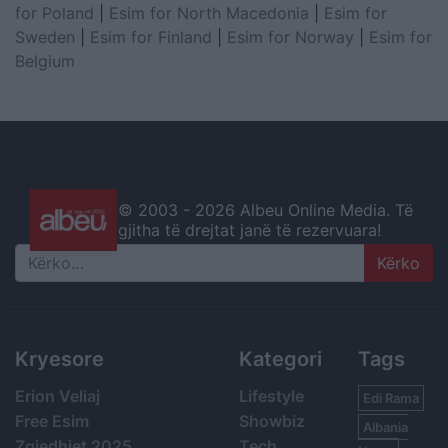
for Poland
|
Esim for North Macedonia
|
Esim for
Sweden
|
Esim for Finland
|
Esim for Norway
|
Esim for
Belgium
© 2003 -
2026 Albeu Online Media. Të
gjitha të drejtat janë të rezervuara!
Search
Kryesore
Kategori
Tags
Erion Veliaj
Lifestyle
Edi Rama
Free Esim
Showbiz
Albania
Zgjedhjet 2025
Tech