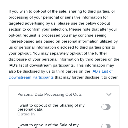
If you wish to opt-out of the sale, sharing to third parties, or
processing of your personal or sensitive information for
targeted advertising by us, please use the below opt-out
section to confirm your selection. Please note that after your
Misteri rreth takimit sekret
Mallakastër/ Zjarri del
opt-out request is processed you may continue seeing
Pezeshkian-Khamenei në
jashtë kontrollit në
interest-based ads based on personal information utilized by
Teheran! Ata ishin në një
masivin pyjor të Drenijës!
us or personal information disclosed to third parties prior to
makinë me xhama të errët,
Pas Ngrëçanit, pritet
your opt-out. You may separately opt-out of the further
duke e dëgjuar njëri-
ndërhyrja nga ajri (VIDEO)
disclosure of your personal information by third parties on the
tjetrin, por pa e parë
IAB’s list of downstream participants. This information may
also be disclosed by us to third parties on the
IAB’s List of
Downstream Participants
that may further disclose it to other
third parties.
Personal Data Processing Opt Outs
Propozimi i PS për
PD kërkon të anulohet
shkrirjen e Bashkisë Klos/
tenderi 15 milionë euro
I want to opt-out of the Sharing of my
Flet kryebashkiakja
për avionët zjarrfikës,
personal data.
socialiste Valbona Kola:
Vangjeli: Fituesja e lidhur
Opted In
Jam shërbëtore e popullit,
me skandale në Spanjë, të
I want to opt-out of the Sale of my
karrigia është e
nisë hetimi i SPAK