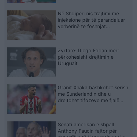
Në Shqipëri nis trajtimi me
injeksione për të parandaluar
verbërinë te foshnjat
premature
Zyrtare: Diego Forlan merr
përkohësisht drejtimin e
Uruguait
Granit Xhaka bashkohet sërish
me Sunderlandin dhe u
drejtohet tifozëve me fjalë
zemre
Senati amerikan e shpall
Anthony Faucin fajtor për