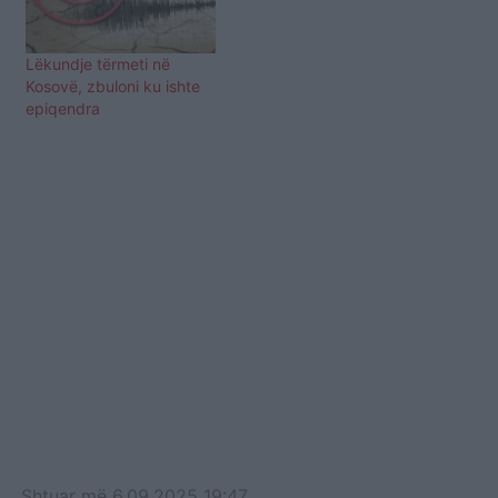
Lëkundje tërmeti në
Kosovë, zbuloni ku ishte
epiqendra
Shtuar
më
6.09.2025 19:47