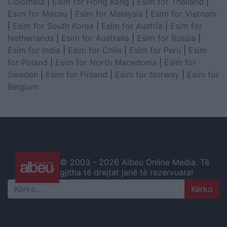
Colombia
|
Esim for Hong Kong
|
Esim for Thailand
|
Esim for Macau
|
Esim for Malaysia
|
Esim for Vietnam
|
Esim for South Korea
|
Esim for Austria
|
Esim for
Netherlands
|
Esim for Australia
|
Esim for Russia
|
Esim for India
|
Esim for Chile
|
Esim for Peru
|
Esim
for Poland
|
Esim for North Macedonia
|
Esim for
Sweden
|
Esim for Finland
|
Esim for Norway
|
Esim for
Belgium
© 2003 -
2026 Albeu Online Media. Të
gjitha të drejtat janë të rezervuara!
Search