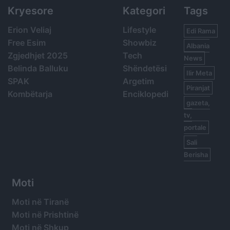
Kryesore
Kategori
Tags
Erion Veliaj
Lifestyle
Edi Rama
Free Esim
Showbiz
Albania
Zgjedhjet 2025
Tech
News
Belinda Balluku
Shëndetësi
Ilir Meta
SPAK
Argetim
Piranjat
Kombëtarja
Enciklopedi
gazeta,
tv,
portale
Sali
Berisha
Moti
Moti në Tiranë
Moti në Prishtinë
Moti në Shkup