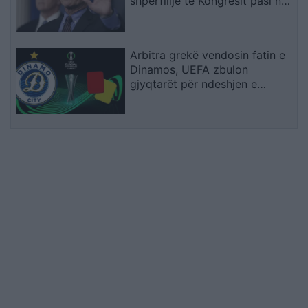
shpërfillje të Kongresit pasi nuk
iu përgjigj pyetjeve mbi
pandeminë e Covid-19
Arbitra grekë vendosin fatin e
Dinamos, UEFA zbulon
gjyqtarët për ndeshjen e
kthimit me Audas në Elbasan
Arena (EMRAT)