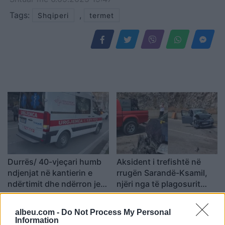
Tags:
,
Shqiperi
termet
Durrës/ 40-vjeçari humb
Aksident i trefishtë në
ndjenjat në kantierin e
rrugën Sarandë-Ksamil,
ndërtimit dhe ndërron jetë
njëri nga të plagosurit
në spital
dërgohet në spitalin e
Traumës në Tiranë
albeu.com -
Do Not Process My Personal
Information