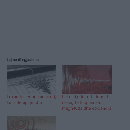
Lajme të ngjashme:
Lëkundje tërmeti në vend,
Lëkundje të forta tërmeti
ku ishte epiqendra
në jug të Shqipërisë,
magnituda dhe epiqendra