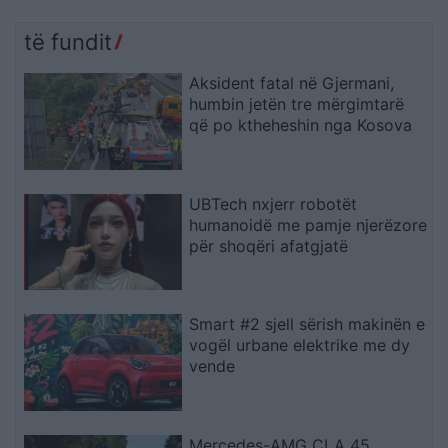
të fundit
Aksident fatal në Gjermani,
humbin jetën tre mërgimtarë
që po ktheheshin nga Kosova
UBTech nxjerr robotët
humanoidë me pamje njerëzore
për shoqëri afatgjatë
Smart #2 sjell sërish makinën e
vogël urbane elektrike me dy
vende
Mercedes-AMG CLA 45