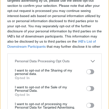
targeted advertising by us, please use the below opt-out
section to confirm your selection. Please note that after your
opt-out request is processed you may continue seeing
interest-based ads based on personal information utilized by
us or personal information disclosed to third parties prior to
your opt-out. You may separately opt-out of the further
disclosure of your personal information by third parties on the
IAB’s list of downstream participants. This information may
also be disclosed by us to third parties on the
IAB’s List of
Downstream Participants
that may further disclose it to other
third parties.
Personal Data Processing Opt Outs
I want to opt-out of the Sharing of my
personal data.
Opted In
I want to opt-out of the Sale of my
Personal Data.
Opted In
Esim for Global
|
Esim for Europe
|
Esim for Caribbean
|
Esim for USA
|
Esim for Italy
|
Esim for Spain
|
Esim
I want to opt-out of processing my
Personal Data for Targeted Advertising.
for Turkey
|
Esim for Germany
|
Esim for Greece
|
Esim