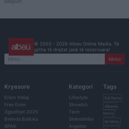
Belgium
© 2003 -
2026 Albeu Online Media. Të
gjitha të drejtat janë të rezervuara!
Search
Kryesore
Kategori
Tags
Erion Veliaj
Lifestyle
Edi Rama
Free Esim
Showbiz
Albania
Zgjedhjet 2025
Tech
News
Belinda Balluku
Shëndetësi
Ilir Meta
SPAK
Argetim