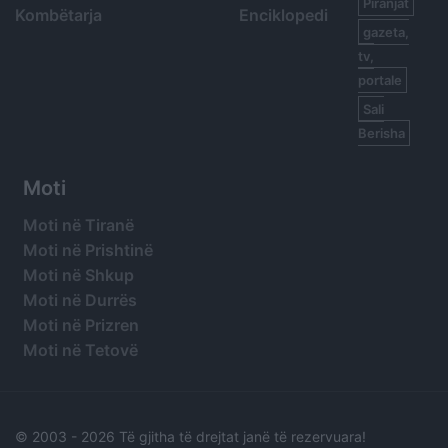
Piranjat
Kombëtarja
Enciklopedi
gazeta,
tv,
portale
Sali
Berisha
Moti
Moti në Tiranë
Moti në Prishtinë
Moti në Shkup
Moti në Durrës
Moti në Prizren
Moti në Tetovë
© 2003 -
2026 Të gjitha të drejtat janë të rezervuara!