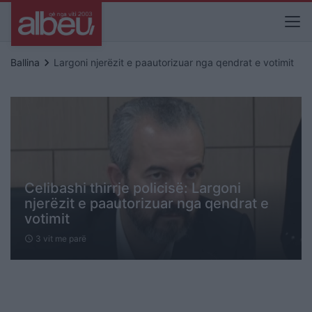
keyboard_arrow_right
Ballina
Largoni njerëzit e paautorizuar nga qendrat e votimit
Celibashi thirrje policisë: Largoni
njerëzit e paautorizuar nga qendrat e
votimit
3 vit me parë
schedule