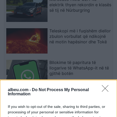
elektrik thyen rekordin e klasës
së tij në Nürburgring
Teleskopi më i fuqishëm diellor
zbulon vorbullat që ndikojnë
në motin hapësinor dhe Tokë
Bllokime të papritura të
llogarive të WhatsApp-it në të
gjithë botën
albeu.com -
Do Not Process My Personal
Drejtues nga OpenAI, Meta dhe
Information
Google bëjnë thirrje për frenim
të IA-së: “Mund të dalë jashtë
If you wish to opt-out of the sale, sharing to third parties, or
kontrollit
processing of your personal or sensitive information for