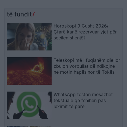
të fundit
Horoskopi 9 Gusht 2026/
Çfarë kanë rezervuar yjet për
secilën shenjë?
Teleskopi më i fuqishëm diellor
zbulon vorbullat që ndikojnë
në motin hapësinor të Tokës
WhatsApp teston mesazhet
tekstuale që fshihen pas
leximit të parë