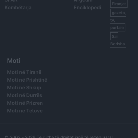
Piranjat
Kombëtarja
Enciklopedi
gazeta,
tv,
portale
Sali
Berisha
Moti
Moti në Tiranë
Moti në Prishtinë
Moti në Shkup
Moti në Durrës
Moti në Prizren
Moti në Tetovë
© 2003 -
2026 Të gjitha të drejtat janë të rezervuara!