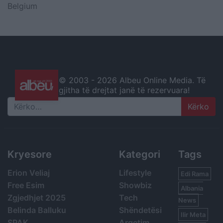
Belgium
© 2003 -
2026 Albeu Online Media. Të
gjitha të drejtat janë të rezervuara!
Search
Kryesore
Kategori
Tags
Erion Veliaj
Lifestyle
Edi Rama
Free Esim
Showbiz
Albania
Zgjedhjet 2025
Tech
News
Belinda Balluku
Shëndetësi
Ilir Meta
SPAK
Argetim