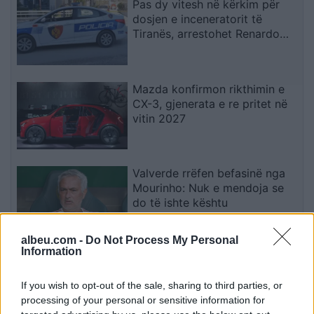
Pas dy vitesh në kërkim për
dosjen e inceneratorit të
Tiranës, arrestohet Renardo
Nallbani në Palasë
Mazda konfirmon rikthimin e
CX-3, gjenerata e re pritet në
vitin 2027
Valverde rrëfen befasinë nga
Mourinho: Nuk e mendoja se
do të ishte kështu
albeu.com -
Do Not Process My Personal
Information
Arrestohet 73-vjeçari në Krujë,
ndezi zjarr për të djegur barin
If you wish to opt-out of the sale, sharing to third parties, or
dhe flakët u përhapën drejt
processing of your personal or sensitive information for
malit