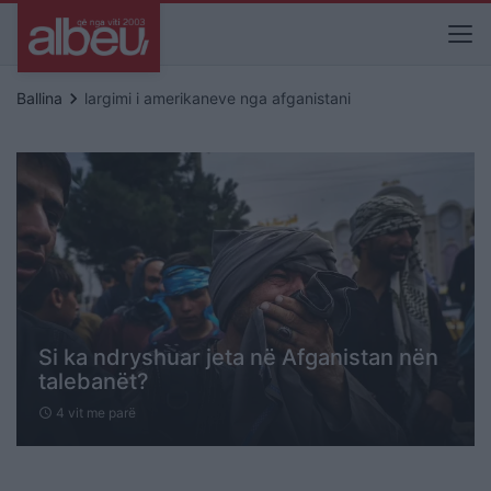
keyboard_arrow_right
Ballina
largimi i amerikaneve nga afganistani
Si ka ndryshuar jeta në Afganistan nën
talebanët?
4 vit me parë
schedule