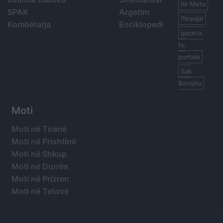
Ilir Meta
SPAK
Argetim
Piranjat
Kombëtarja
Enciklopedi
gazeta,
tv,
portale
Sali
Berisha
Moti
Moti në Tiranë
Moti në Prishtinë
Moti në Shkup
Moti në Durrës
Moti në Prizren
Moti në Tetovë