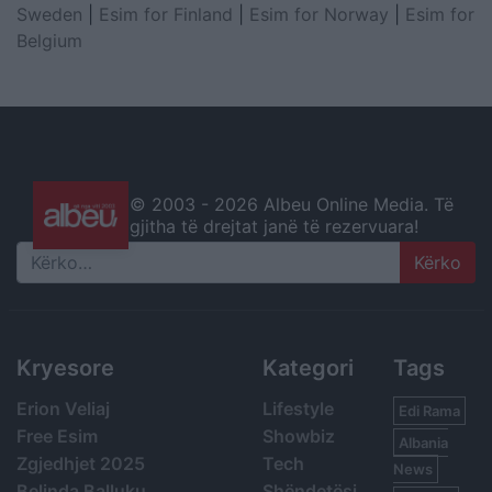
Sweden
|
Esim for Finland
|
Esim for Norway
|
Esim for
Belgium
© 2003 -
2026 Albeu Online Media. Të
gjitha të drejtat janë të rezervuara!
Search
Kryesore
Kategori
Tags
Erion Veliaj
Lifestyle
Edi Rama
Free Esim
Showbiz
Albania
Zgjedhjet 2025
Tech
News
Belinda Balluku
Shëndetësi