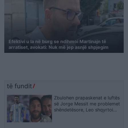
Efektivi u la në burg se ndihmoi Martinajn të
arratiset, avokati: Nuk më jep asnjë shpjegim
të fundit
Zbulohen prapaskenat e luftës
së Jorge Messit me problemet
shëndetësore, Leo shqyrtoi
largimin nga Botërori