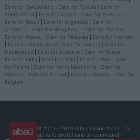
Esim for Switzerland
|
Esim for Tunisia
|
Esim for
South Africa
|
Esim for Algeria
|
Esim for Portugal
|
Esim for Brazil
|
Esim for Argentina
|
Esim for
Colombia
|
Esim for Hong Kong
|
Esim for Thailand
|
Esim for Macau
|
Esim for Malaysia
|
Esim for Vietnam
|
Esim for South Korea
|
Esim for Austria
|
Esim for
Netherlands
|
Esim for Australia
|
Esim for Russia
|
Esim for India
|
Esim for Chile
|
Esim for Peru
|
Esim
for Poland
|
Esim for North Macedonia
|
Esim for
Sweden
|
Esim for Finland
|
Esim for Norway
|
Esim for
Belgium
© 2003 -
2026 Albeu Online Media. Të
gjitha të drejtat janë të rezervuara!