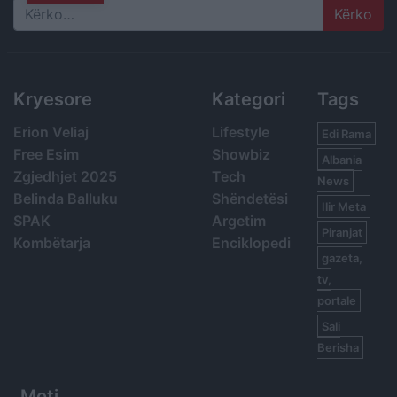
Search
Kryesore
Kategori
Tags
Erion Veliaj
Lifestyle
Edi Rama
Free Esim
Showbiz
Albania
Zgjedhjet 2025
Tech
News
Belinda Balluku
Shëndetësi
Ilir Meta
SPAK
Argetim
Piranjat
Kombëtarja
Enciklopedi
gazeta,
tv,
portale
Sali
Berisha
Moti