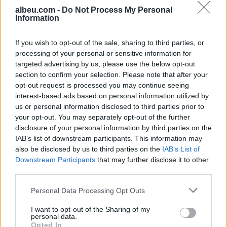
albeu.com -
Do Not Process My Personal
Information
Katër klubet e mëdha
europiane në garë për
If you wish to opt-out of the sale, sharing to third parties, or
sulmuesin e Brentfordit, Igor
processing of your personal or sensitive information for
Thiago
targeted advertising by us, please use the below opt-out
section to confirm your selection. Please note that after your
opt-out request is processed you may continue seeing
Tajfuni “Dolphin” prek Azinë,
interest-based ads based on personal information utilized by
mbi 1,300 fluturime anulohen
us or personal information disclosed to third parties prior to
dhe më shumë se 400 mijë
your opt-out. You may separately opt-out of the further
banorë evakuohen
disclosure of your personal information by third parties on the
IAB’s list of downstream participants. This information may
also be disclosed by us to third parties on the
IAB’s List of
Downstream Participants
that may further disclose it to other
third parties.
Personal Data Processing Opt Outs
I want to opt-out of the Sharing of my
personal data.
Opted In