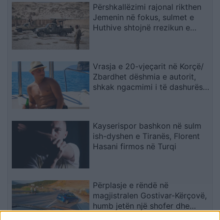
Përshkallëzimi rajonal rikthen
Jemenin në fokus, sulmet e
Huthive shtojnë rrezikun e
zgjerimit të luftës
Vrasja e 20-vjeçarit në Korçë/
Zbardhet dëshmia e autorit,
shkak ngacmimi i të dashurës
nga viktima
Kayserispor bashkon në sulm
ish-dyshen e Tiranës, Florent
Hasani firmos në Turqi
Përplasje e rëndë në
magjistralen Gostivar-Kërçovë,
humb jetën një shofer dhe
plagoset rëndë një tjetër