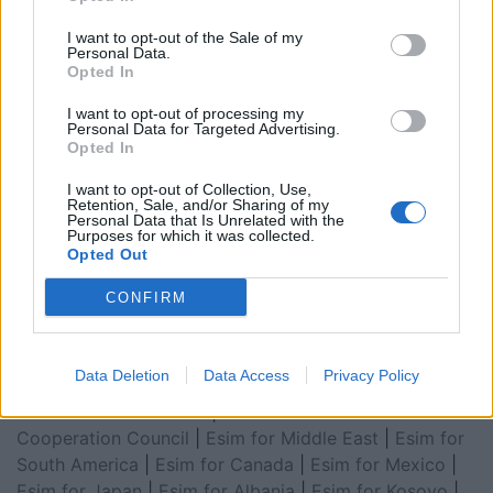
I want to opt-out of the Sale of my
Personal Data.
Opted In
I want to opt-out of processing my
Personal Data for Targeted Advertising.
Opted In
I want to opt-out of Collection, Use,
Retention, Sale, and/or Sharing of my
Personal Data that Is Unrelated with the
Esim for Global
|
Esim for Europe
|
Esim for Caribbean
Purposes for which it was collected.
|
Esim for USA
|
Esim for Italy
|
Esim for Spain
|
Esim
Opted Out
for Turkey
|
Esim for Germany
|
Esim for Greece
|
Esim
CONFIRM
for Asia
|
Esim for World Cup 2026
|
Esim for Saudi
Arabia
|
Esim for Egypt
|
Esim for United Arab
Emirates
|
Esim for Balkans
|
Esim for Morocco
|
Esim
Data Deletion
Data Access
Privacy Policy
for China
|
Esim for United Kingdom
|
Esim for Africa
|
Esim for Latin America
|
Esim for GCC Gulf
Cooperation Council
|
Esim for Middle East
|
Esim for
South America
|
Esim for Canada
|
Esim for Mexico
|
Esim for Japan
|
Esim for Albania
|
Esim for Kosovo
|