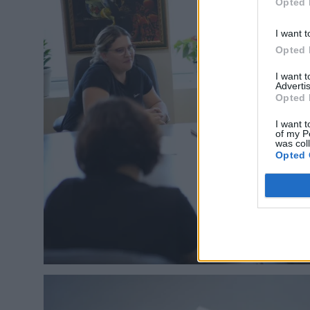
Opted 
I want t
Opted 
I want 
Advertis
Opted 
I want t
of my P
was col
Opted 