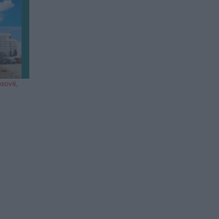
osovë,