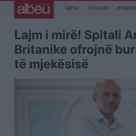
lajme
kosovë
maqed
Lajm i mirë! Spital
Britanike ofrojnë bu
të mjekësisë