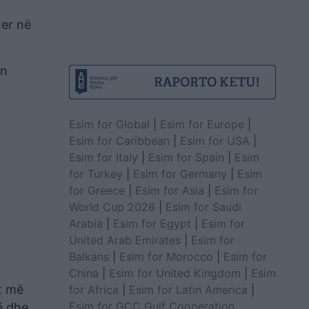
ter në
ën
Esim for Global
|
Esim for Europe
|
Esim for Caribbean
|
Esim for USA
|
Esim for Italy
|
Esim for Spain
|
Esim
for Turkey
|
Esim for Germany
|
Esim
for Greece
|
Esim for Asia
|
Esim for
World Cup 2026
|
Esim for Saudi
Arabia
|
Esim for Egypt
|
Esim for
United Arab Emirates
|
Esim for
Balkans
|
Esim for Morocco
|
Esim for
China
|
Esim for United Kingdom
|
Esim
t më
for Africa
|
Esim for Latin America
|
Esim for GCC Gulf Cooperation
ë dhe