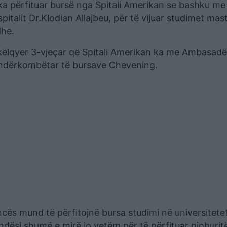
 ka përfituar bursë nga Spitali Amerikan se bashku me
talit Dr.Klodian Allajbeu, për të vijuar studimet mas
dhe.
hkëlqyer 3-vjeçar që Spitali Amerikan ka me Ambasad
t ndërkombëtar të bursave Chevening.
ncës mund të përfitojnë bursa studimi në universitete
ndësi shumë e mirë jo vetëm për të përfituar njohurit