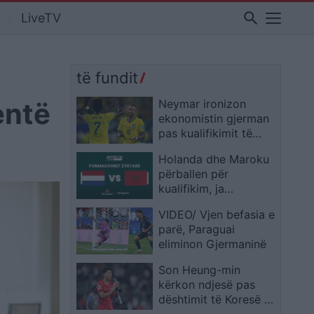
search
LiveTV
të fundit
entë
Neymar ironizon
ekonomistin gjerman
pas kualifikimit të
Brazilit: Provoje sërish
Holanda dhe Maroku
në Botërorin e
përballen për
ardhshëm
kualifikim, ja
formacionet zyrtare
VIDEO/ Vjen befasia e
parë, Paraguai
eliminon Gjermaninë
Son Heung-min
kërkon ndjesë pas
dështimit të Koresë së
Jugut: E pamundur të