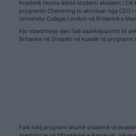
Kreshnik Hoxha është studenti ekselent i Cili
programin Chevening te akorduar nga CEO i spi
University College London në Britaninë e Ma
Kjo mbeshtetje vjen falë bashkëpunimit të s
Britanike në Shqipëri në kuadër të programi
Falë këtij programi shumë studentë të eksele
prestigjoze në Mbretërinë e Bashkuar, një mu