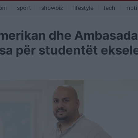
oni
sport
showbiz
lifestyle
tech
moti
i Amerikan dhe Ambasada
rsa për studentët eksel