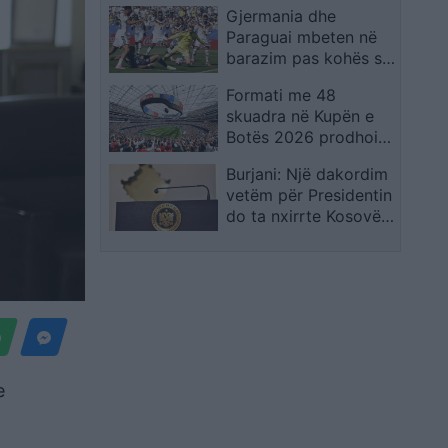
Gjermania dhe
shpreh dhimbjen që
Paraguai mbeten në
ndiejmë
barazim pas kohës së
rregullt, kualifikimi
Formati me 48
vendoset në
skuadra në Kupën e
vazhdime
Botës 2026 prodhoi
rrëfime të veçanta,
Burjani: Një dakordim
por favoritët mbetën
vetëm për Presidentin
thuajse të paprekur
do ta nxirrte Kosovën
nga ngërçi politik
e