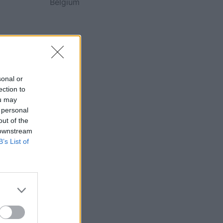
Belgium
sonal or
ection to
ou may
 personal
out of the
 downstream
B’s List of