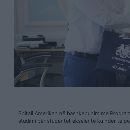
Spitali Amerikan në bashkepunim me Program
studimi për studentët ekselentë ku nder te p