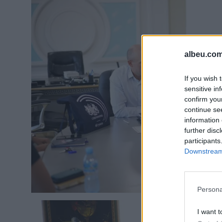
albeu.com
If you wish 
sensitive in
confirm you
continue se
information 
further disc
participants
Downstream 
Persona
I want t