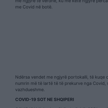
me ngjyrë të verdhë, ku me këtë ngjyrë përca
me Covid në botë.
Ndërsa vendet me ngjyrë portokalli, të kuqe 
numrin më të lartë të të prekurve nga Covid, s
vazhdueshme.
COVID-19 SOT NE SHQIPERI