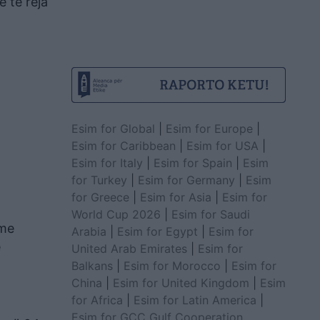
 të reja
Esim for Global
|
Esim for Europe
|
Esim for Caribbean
|
Esim for USA
|
Esim for Italy
|
Esim for Spain
|
Esim
for Turkey
|
Esim for Germany
|
Esim
for Greece
|
Esim for Asia
|
Esim for
World Cup 2026
|
Esim for Saudi
 me
Arabia
|
Esim for Egypt
|
Esim for
ë
United Arab Emirates
|
Esim for
Balkans
|
Esim for Morocco
|
Esim for
China
|
Esim for United Kingdom
|
Esim
for Africa
|
Esim for Latin America
|
Esim for GCC Gulf Cooperation