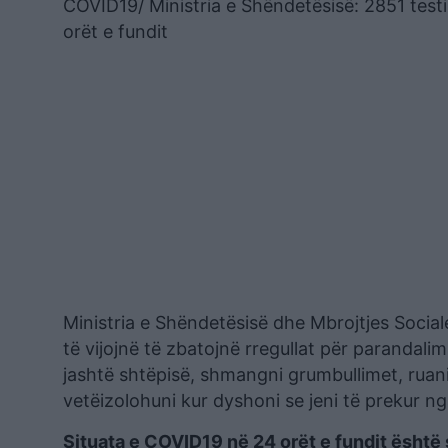
COVID19/ Ministria e Shëndetësisë: 2851 testi
orët e fundit
Ministria e Shëndetësisë dhe Mbrojtjes Sociale
të vijojnë të zbatojnë rregullat për paranda
jashtë shtëpisë, shmangni grumbullimet, ruani
vetëizolohuni kur dyshoni se jeni të prekur n
Situata e COVID19 në 24 orët e fundit është s