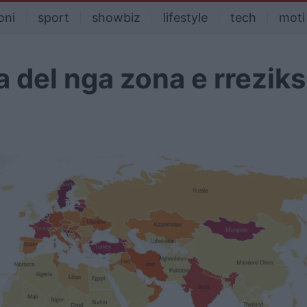
oni
sport
showbiz
lifestyle
tech
moti
ia del nga zona e rrezi