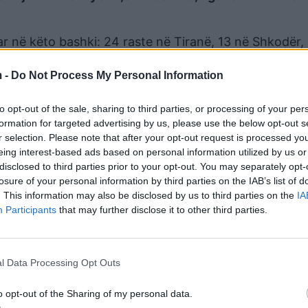
uar në këto bashki: 24 raste në Tiranë, 13 në Shkodër,
 Vlorë, nga 3 raste në Krujë, Fier, Berat, Gjirokastër,
 -
Do Not Process My Personal Information
itë, Shijak, Skrapar, Patos, nga 1 rast Kavajë, Pogra
onispol.
to opt-out of the sale, sharing to third parties, or processing of your per
, duke e çuar numrin e të shëruarve në 113,468 që nga
formation for targeted advertising by us, please use the below opt-out s
r selection. Please note that after your opt-out request is processed y
eing interest-based ads based on personal information utilized by us or
disclosed to third parties prior to your opt-out. You may separately opt-
pacientë, 10 në terapi intensive, nga të cilët 7 pacien
losure of your personal information by third parties on the IAB’s list of
. This information may also be disclosed by us to third parties on the
IA
a fituar betejën me covid19 aktori Guljelm Radoja. Min
Participants
that may further disclose it to other third parties.
gushëllimet familjes dhe të afërmve.
e u drejtohet qytetarëve të mos neglizhojnë asnjë she
l Data Processing Opt Outs
me mjekun e familjes për të kryer testimin si dhe pë
 Telefononi në numri 127 të Urgjencës Kombëtare për 
o opt-out of the Sharing of my personal data.