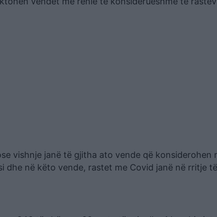
ktohen vendet me rënie të konsiderueshme të rasteve
ose vishnje janë të gjitha ato vende që konsiderohen
i dhe në këto vende, rastet me Covid janë në rritje t