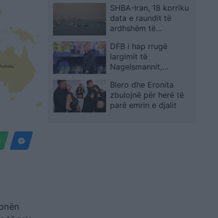
SHBA-Iran, 18 korriku
data e raundit të
ardhshëm të
bisedimeve, fondet e
DFB i hap rrugë
ngrira mbeten të
largimit të
kushtëzuara nga
Nagelsmannit,
Hormuzi
shkarkimi mund t’i
Blero dhe Eronita
kushtojë miliona
zbulojnë për herë të
federatës
parë emrin e djalit
zonën