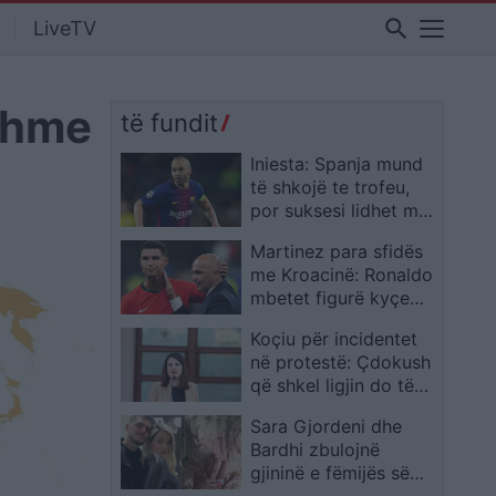
search
LiveTV
kshme
të fundit
Iniesta: Spanja mund
të shkojë te trofeu,
por suksesi lidhet me
rolin vendimtar të
Martinez para sfidës
Lamine Yamal
me Kroacinë: Ronaldo
mbetet figurë kyçe
dhe kapiten i
Koçiu për incidentet
Portugalisë
në protestë: Çdokush
që shkel ligjin do të
përballet me
Sara Gjordeni dhe
drejtësinë
Bardhi zbulojnë
gjininë e fëmijës së
dytë