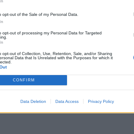
In
o opt-out of the Sale of my Personal Data.
In
to opt-out of processing my Personal Data for Targeted
ing.
In
o opt-out of Collection, Use, Retention, Sale, and/or Sharing
ersonal Data that Is Unrelated with the Purposes for which it
lected.
Out
CONFIRM
Data Deletion
Data Access
Privacy Policy
pas qarqeve: