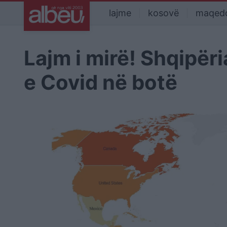
lajme
kosovë
maqed
Lajm i mirë! Shqipër
e Covid në botë