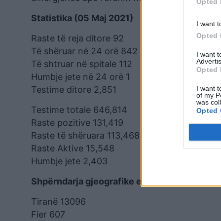
Opted 
Statistika (05 Maj 2021)
I want t
Opted 
Raste të reja ditore 92
Të shëruar në 24 orë 842
I want 
Advertis
Të shtruar në spitale 112
Opted 
Humbje jete në 24 orë 1
I want t
Testime ditore 2,851
of my P
was col
Testime totale 646,814
Opted 
Raste pozitive 131,419
Raste të shëruara 113,468
Raste Aktive 15,548
Humbje jete 2,403
Shpërndarja gjeografike e rasteve aktive si
Tiranë 13096
Fier 607