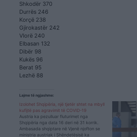
Shkodër 370
Durrës 246
Korçë 238
Gjirokastër 242
Vlorë 240
Elbasan 132
Dibër 98
Kukës 96
Berat 95
Lezhë 88
Lajme të ngjashme:
Izolohet Shqipëria, një tjetër shtet na mbyll
kufijtë pas agravimit të COVID-19
Austria ka pezulluar fluturimet nga
Shqipëria nga data 16 deri në 31 korrik.
Ambasada shqiptare në Vjenë njofton se
ministria austriak i Shëndetësisë ka