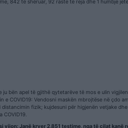
me, 842 të shëruar, 92 raste të reja dhe 1 humbje jet
 ju bën apel të gjithë qytetarëve të mos e ulin vigjil
limin e COVID19: Vendosni maskën mbrojtëse në çdo a
 distancimin fizik; kujdesuni për higjenën vetjake dhe
ga COVID19.
i vijon: Janë kryer 2,851 testime, nga të cilat kanë 