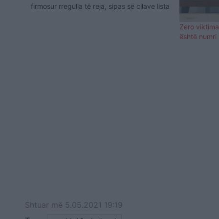
firmosur rregulla të reja, sipas së cilave lista
e ndalimit tё fluturimeve drejt Austrisё
zgjerohet me 10 vende tё reja, duke e çuar
Zero viktim
nё total numrin…
është numri 
Shtuar
më
5.05.2021 19:19