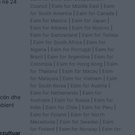
e në 24
Council
|
Esim for Middle East
|
Esim
for South America
|
Esim for Canada
|
Esim for Mexico
|
Esim for Japan
|
Esim for Albania
|
Esim for Kosovo
|
Esim for Switzerland
|
Esim for Tunisia
|
Esim for South Africa
|
Esim for
Algeria
|
Esim for Portugal
|
Esim for
Brazil
|
Esim for Argentina
|
Esim for
Colombia
|
Esim for Hong Kong
|
Esim
for Thailand
|
Esim for Macau
|
Esim
for Malaysia
|
Esim for Vietnam
|
Esim
for South Korea
|
Esim for Austria
|
Esim for Netherlands
|
Esim for
encën dhe
Australia
|
Esim for Russia
|
Esim for
mbient
India
|
Esim for Chile
|
Esim for Peru
|
Esim for Poland
|
Esim for North
Macedonia
|
Esim for Sweden
|
Esim
for Finland
|
Esim for Norway
|
Esim for
rezultuar