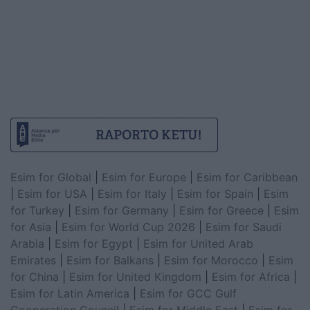
Esim for Global
|
Esim for Europe
|
Esim for Caribbean
|
Esim for USA
|
Esim for Italy
|
Esim for Spain
|
Esim
for Turkey
|
Esim for Germany
|
Esim for Greece
|
Esim
for Asia
|
Esim for World Cup 2026
|
Esim for Saudi
Arabia
|
Esim for Egypt
|
Esim for United Arab
Emirates
|
Esim for Balkans
|
Esim for Morocco
|
Esim
for China
|
Esim for United Kingdom
|
Esim for Africa
|
Esim for Latin America
|
Esim for GCC Gulf
Cooperation Council
|
Esim for Middle East
|
Esim for