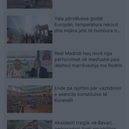
rezervuar udhëtimin e fundit
(FOTO)
Vala përvëluese godet
Europën, temperatura rekord
dhe mijëra jetë të humbura nga
nxehtësia
Real Madridi heq dorë nga
përforcimet në mesfushë pasi
dështoi marrëveshja me Rodrin
Ende pa njoftim për vazhdimin
e seancës konstituive të
Kuvendit
Aksidenti tragjik në Bavari,
ambasadori Ajeti ngushëllon