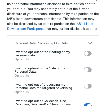
Veprimi i Ernest Muçit,
Hetimet për vrasjen e
us or personal information disclosed to third parties prior to
reagon presidenti i
Edmond Sulës, kontrolle
your opt-out. You may separately opt-out of the further
Trabzonsporit: Më preku
në Bërxullë dhe
disclosure of your personal information by third parties on the
mua dhe të gjithë lojtarët
shoqërime personash për
IAB’s list of downstream participants. This information may
also be disclosed by us to third parties on the
IAB’s List of
t’u marrë në pyetje
Downstream Participants
that may further disclose it to other
third parties.
Personal Data Processing Opt Outs
I want to opt-out of the Sharing of my
personal data.
Argjentina e “dashuruar”
Këmbimi valutor/ Me sa
Opted In
me Infantinon, federata
blihen e shiten dollari dhe
del me deklaratë zyrtare:
euro, çfarë ndodh me
I want to opt-out of the Sale of my
Personal Data.
Model transparent
monedhat e tjera
Opted In
I want to opt-out of processing my
Personal Data for Targeted Advertising.
Opted In
I want to opt-out of Collection, Use,
Retention, Sale, and/or Sharing of my