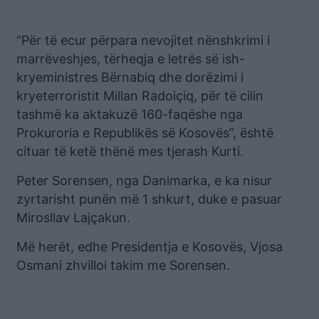
“Për të ecur përpara nevojitet nënshkrimi i
marrëveshjes, tërheqja e letrës së ish-
kryeministres Bërnabiq dhe dorëzimi i
kryeterroristit Millan Radoiçiq, për të cilin
tashmë ka aktakuzë 160-faqëshe nga
Prokuroria e Republikës së Kosovës”, është
cituar të ketë thënë mes tjerash Kurti.
Peter Sorensen, nga Danimarka, e ka nisur
zyrtarisht punën më 1 shkurt, duke e pasuar
Mirosllav Lajçakun.
Më herët, edhe Presidentja e Kosovës, Vjosa
Osmani zhvilloi takim me Sorensen.