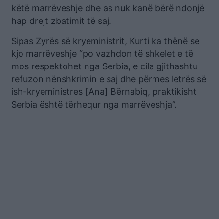
këtë marrëveshje dhe as nuk kanë bërë ndonjë
hap drejt zbatimit të saj.
Sipas Zyrës së kryeministrit, Kurti ka thënë se
kjo marrëveshje “po vazhdon të shkelet e të
mos respektohet nga Serbia, e cila gjithashtu
refuzon nënshkrimin e saj dhe përmes letrës së
ish-kryeministres [Ana] Bërnabiq, praktikisht
Serbia është tërhequr nga marrëveshja”.