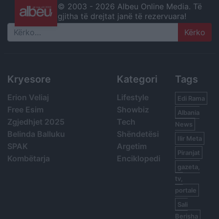
© 2003 -
2026 Albeu Online Media. Të
gjitha të drejtat janë të rezervuara!
Search
Kryesore
Kategori
Tags
Erion Veliaj
Lifestyle
Edi Rama
Free Esim
Showbiz
Albania
Zgjedhjet 2025
Tech
News
Belinda Balluku
Shëndetësi
Ilir Meta
SPAK
Argetim
Piranjat
Kombëtarja
Enciklopedi
gazeta,
tv,
portale
Sali
Berisha