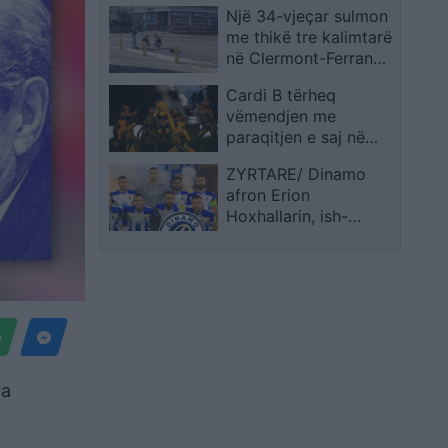
mbështetje për dy
Një 34-vjeçar sulmon
organizuar
djemtë e burgosur:
me thikë tre kalimtarë
Jemi me ju!
në Clermont-Ferrand,
plagoset nga policia
Cardi B tërheq
gjatë ndërhyrjes
vëmendjen me
paraqitjen e saj në
New Orleans
ZYRTARE/ Dinamo
afron Erion
Hoxhallarin, ish-
mbrojtësin e Tiranës
që ka luajtur edhe
përkrah Ernest Muçit
ra