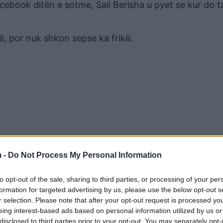
cebook ditën e sotme, Sali Berisha u pyet se kur do ta
ë, por nuk shkon sepse ka frikë.
 -
Do Not Process My Personal Information
to opt-out of the sale, sharing to third parties, or processing of your per
r kurdo që gjen forcë dhe kurajo. Podcasti qëndron por
formation for targeted advertising by us, please use the below opt-out s
uk mund t’ia shtoj guximin.
/Albeu.com/
r selection. Please note that after your opt-out request is processed y
eing interest-based ads based on personal information utilized by us or
disclosed to third parties prior to your opt-out. You may separately opt-