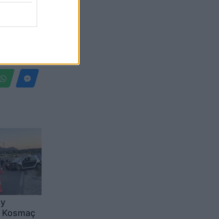
Belgium
dy
ë Kosmaç