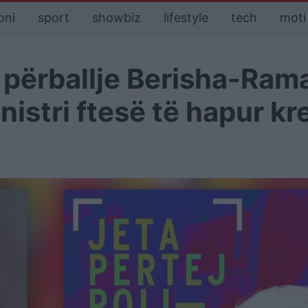
oni
sport
showbiz
lifestyle
tech
moti
 përballje Berisha-Ram
istri ftesë të hapur kr