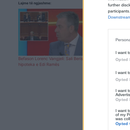
Lajme të ngjashme:
further disc
participants
Downstream 
Persona
I want t
Befason Lorenc Vangjeli: Sali Berisha është
“PD përgjegj
Opted 
hipoteka e Edi Ramës
frikë”, Beri
dërgonin në 
I want t
Opted 
I want 
Advertis
Opted 
I want t
of my P
was col
Opted 