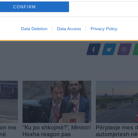
CONFIRM
Data Deletion
Data Access
Privacy Policy
mon me
“Ku po shkojmë?”, Ministri
Përplasje mes 
 në
Hoxha reagon pas
automjetesh n