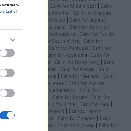
 downstream
Council
|
Esim for Middle East
|
Esim
B’s List of
for South America
|
Esim for Canada
|
Esim for Mexico
|
Esim for Japan
|
Esim for Albania
|
Esim for Kosovo
|
Esim for Switzerland
|
Esim for Tunisia
|
Esim for South Africa
|
Esim for
Algeria
|
Esim for Portugal
|
Esim for
Brazil
|
Esim for Argentina
|
Esim for
ama flet
Colombia
|
Esim for Hong Kong
|
Esim
for Thailand
|
Esim for Macau
|
Esim
for Malaysia
|
Esim for Vietnam
|
Esim
for South Korea
|
Esim for Austria
|
Esim for Netherlands
|
Esim for
Australia
|
Esim for Russia
|
Esim for
India
|
Esim for Chile
|
Esim for Peru
|
Esim for Poland
|
Esim for North
Macedonia
|
Esim for Sweden
|
Esim
for Finland
|
Esim for Norway
|
Esim for