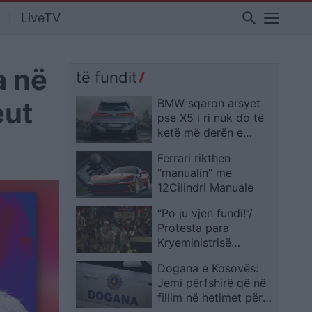
search
LiveTV
a në
të fundit
eut
BMW sqaron arsyet
pse X5 i ri nuk do të
ketë më derën e
pasme të ndarë
Ferrari rikthen
“manualin” me
12Cilindri Manuale
“Po ju vjen fundi!”/
Protesta para
Kryeministrisë
përfundon pas katër
Dogana e Kosovës:
orësh, qytetarët
Jemi përfshirë që në
marshojnë në rrugët e
fillim në hetimet për
Tiranës dhe shprehin
dyshimet e krimit të