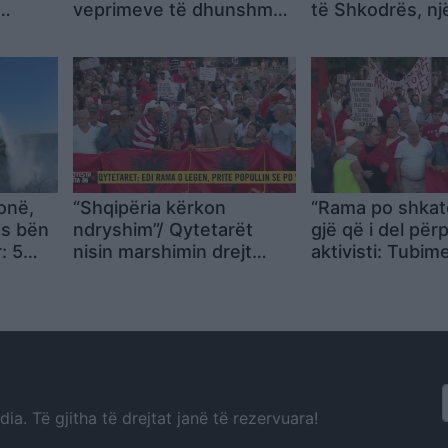
veprimeve të dhunshme
të Shkodrës, nj
a gjatë
në protestë: Shqipëria
nga rruga dhe b
më e zhvilluar se
kanalin anësor
ndonjëherë, kemi ende
shumë për të bërë
onë,
“Shqipëria kërkon
“Rama po shkat
es bën
ndryshim”/ Qytetarët
gjë që i del përp
: 5
nisin marshimin drejt
aktivisti: Tubim
ë aktiv
Kryeministrisë,
kanë qenë paqë
protestuesit: Ju erdhi
35 ditë janë th
fundi!
xhama se në zy
kryeministrit
a. Të gjitha të drejtat janë të rezervuara!