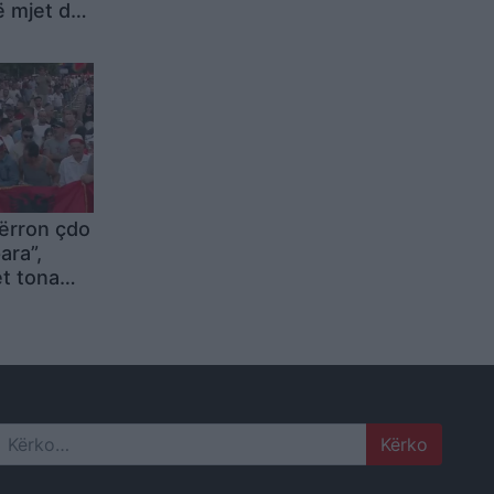
ë mjet del
ie në
ërron çdo
ara”,
et tona
sore, në
yer më pak
rën e
Search