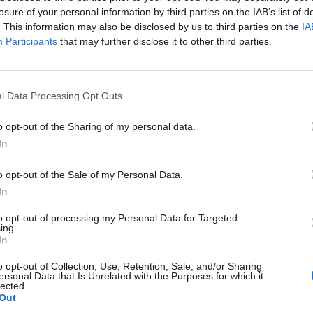
losure of your personal information by third parties on the IAB’s list of
. This information may also be disclosed by us to third parties on the
IA
Participants
that may further disclose it to other third parties.
l Data Processing Opt Outs
o opt-out of the Sharing of my personal data.
ëse sepse la Ramën të mbillte
Ish-kryeministri Berisha: Sa herë R
In
sha: Ende i kam mesazhet që më
në foltore, Parlamenti mbushet me
vitin 2014
gardistë, nga çfarë ka frikë?
o opt-out of the Sale of my Personal Data.
In
to opt-out of processing my Personal Data for Targeted
ing.
In
o opt-out of Collection, Use, Retention, Sale, and/or Sharing
ersonal Data that Is Unrelated with the Purposes for which it
lected.
Out