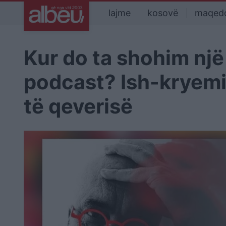
lajme
kosovë
maqed
Kur do ta shohim një
podcast? Ish-kryemin
të qeverisë