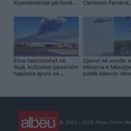
Kryeministrisë përfundon
Clermont-Ferrand,
pas katër orësh,
plagoset nga polici
qytetarët marshojnë në
ndërhyrjes
rrugët e Tiranës dhe
shprehin mbështetje për
dy djemtë e burgosur:
Jemi me ju!
Etna riaktivizohet në
Zjarret në vendin t
Siçili, kufizohet pjesërisht
Ministria e Mbrojtj
hapësira ajrore në
publik bilancin ditor
aeroportin e Katanias
vatra vijojnë të jen
© 2003 -
2026 Albeu Online Medi