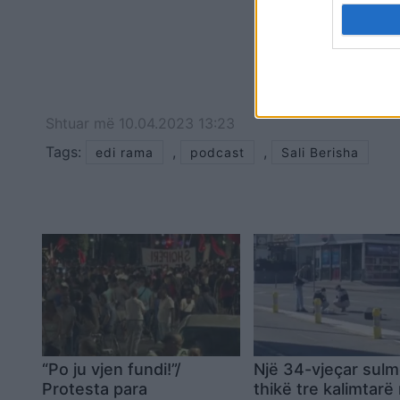
Shtuar
më
10.04.2023 13:23
Tags:
,
,
edi rama
podcast
Sali Berisha
“Po ju vjen fundi!”/
Një 34-vjeçar sul
Protesta para
thikë tre kalimtarë