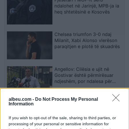
ndalohet në Jarinjë, MPB-ja ia
heq shtetësinë e Kosovës
Chelsea triumfon 3-0 ndaj
Milanit, Xabi Alonso vlerëson
paraqitjen e plotë të skuadrës
Angellov: Cilësia e ujit në
Gostivar është përmirësuar
ndjeshëm, por ndalesa për
konsum mbetet në fuqi
albeu.com -
Do Not Process My Personal
Bamba Drissa kalon nga Bregu
Information
i Fildishtë te Sopoti në
Kategorinë e Parë
If you wish to opt-out of the sale, sharing to third parties, or
processing of your personal or sensitive information for