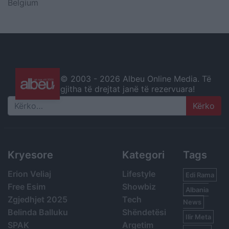
Belgium
© 2003 -
2026 Albeu Online Media. Të
gjitha të drejtat janë të rezervuara!
Search
Kryesore
Kategori
Tags
Erion Veliaj
Lifestyle
Edi Rama
Free Esim
Showbiz
Albania
Zgjedhjet 2025
Tech
News
Belinda Balluku
Shëndetësi
Ilir Meta
SPAK
Argetim