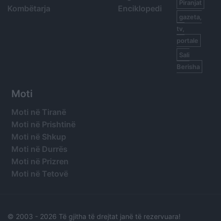
Piranjat
Kombëtarja
Enciklopedi
gazeta,
tv,
portale
Sali
Berisha
Moti
Moti në Tiranë
Moti në Prishtinë
Moti në Shkup
Moti në Durrës
Moti në Prizren
Moti në Tetovë
© 2003 -
2026 Të gjitha të drejtat janë të rezervuara!