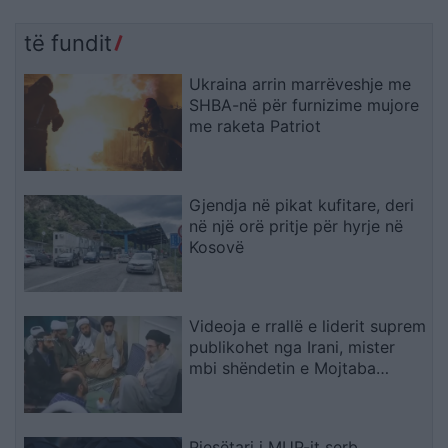
të fundit
Ukraina arrin marrëveshje me
SHBA-në për furnizime mujore
me raketa Patriot
Gjendja në pikat kufitare, deri
në një orë pritje për hyrje në
Kosovë
Videoja e rrallë e liderit suprem
publikohet nga Irani, mister
mbi shëndetin e Mojtaba
Khameneit
Pjesëtari i MUP-it serb