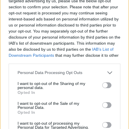
targeted advertising by us, please use the below opt-out
section to confirm your selection. Please note that after your
opt-out request is processed you may continue seeing
interest-based ads based on personal information utilized by
us or personal information disclosed to third parties prior to
your opt-out. You may separately opt-out of the further
disclosure of your personal information by third parties on the
IAB’s list of downstream participants. This information may
also be disclosed by us to third parties on the
IAB’s List of
Downstream Participants
that may further disclose it to other
third parties.
Personal Data Processing Opt Outs
I want to opt-out of the Sharing of my
personal data.
Opted In
I want to opt-out of the Sale of my
Personal Data.
Opted In
Esim for Global
|
Esim for Europe
|
Esim for Caribbean
|
Esim for USA
|
Esim for Italy
|
Esim for Spain
|
Esim
I want to opt-out of processing my
Personal Data for Targeted Advertising.
for Turkey
|
Esim for Germany
|
Esim for Greece
|
Esim