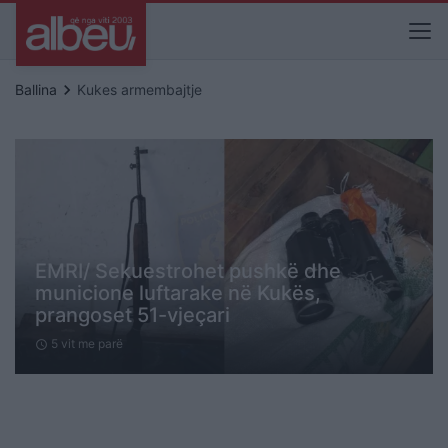
keyboard_arrow_right
Ballina
Kukes armembajtje
EMRI/ Sekuestrohet pushkë dhe
municione luftarake në Kukës,
prangoset 51-vjeçari
5 vit me parë
schedule