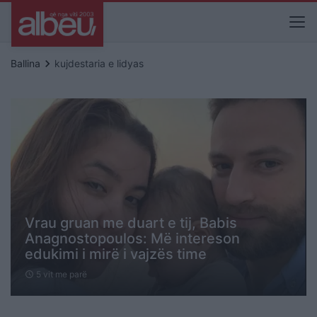
keyboard_arrow_right
Ballina
kujdestaria e lidyas
Vrau gruan me duart e tij, Babis
Anagnostopoulos: Më intereson
edukimi i mirë i vajzës time
5 vit me parë
schedule