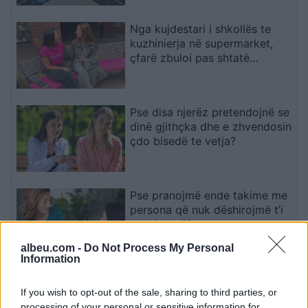
Nga kujdestari i shkollës te
kuzhinierja në supermarket,
çfarë zbuloi pas shtatë
bisedash me të panjohur
Pse disa njerëz pretendojnë se
dinë gjithçka dhe e zhvendosin
çdo bisedë te vetja?
Pse pranojmë ende takime me
persona që nuk dëshirojmë t’i
shohim më?
albeu.com -
Do Not Process My Personal
Information
Zelensky përjashton njohjen e
Kosovës, reagon Ministria e
If you wish to opt-out of the sale, sharing to third parties, or
Jashtme: Prishtina dhe Kievi
processing of your personal or sensitive information for