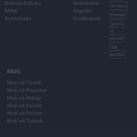
Belinda Balluku
Shëndetësi
Ilir Meta
SPAK
Argetim
Piranjat
Kombëtarja
Enciklopedi
gazeta,
tv,
portale
Sali
Berisha
Moti
Moti në Tiranë
Moti në Prishtinë
Moti në Shkup
Moti në Durrës
Moti në Prizren
Moti në Tetovë