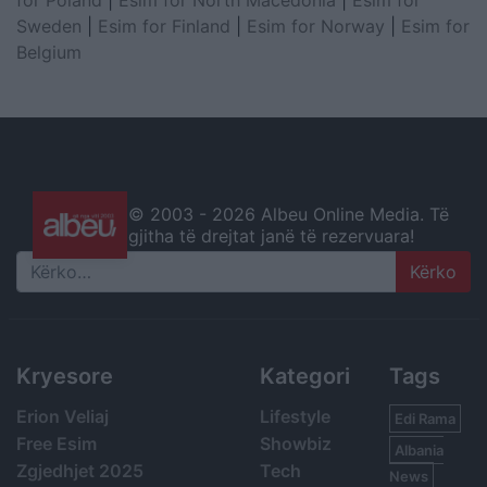
for Poland
|
Esim for North Macedonia
|
Esim for
Sweden
|
Esim for Finland
|
Esim for Norway
|
Esim for
Belgium
© 2003 -
2026 Albeu Online Media. Të
gjitha të drejtat janë të rezervuara!
Search
Kryesore
Kategori
Tags
Erion Veliaj
Lifestyle
Edi Rama
Free Esim
Showbiz
Albania
Zgjedhjet 2025
Tech
News