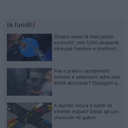
të fundit
Situata mund të dalë jashtë
kontrollit”, mbi 1,000 ekspertë
kërkojnë frenimin e zhvillimit të
IA-së
Pse e prekim vazhdimisht
butonin e ashensorit edhe pasi
është aktivizuar? Shpjegimi që
jep psikologjia
A lejohet vetura e kaltër të
kthehet majtas? Detaji që çon
shumicën në gabim