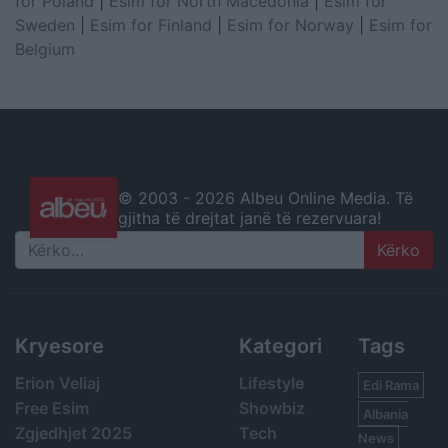
for Poland
|
Esim for North Macedonia
|
Esim for
Sweden
|
Esim for Finland
|
Esim for Norway
|
Esim for
Belgium
© 2003 -
2026 Albeu Online Media. Të
gjitha të drejtat janë të rezervuara!
Search
Kryesore
Kategori
Tags
Erion Veliaj
Lifestyle
Edi Rama
Free Esim
Showbiz
Albania
Zgjedhjet 2025
Tech
News