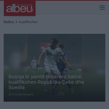
keyboard_arrow_right
Ballina
kualifikohen
Bosnja lë jashtë Botërorit Italinë,
kualifikohen Republika Çeke dhe
Suedia
4 muaj me parë
schedule