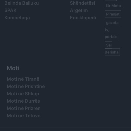
Belinda Balluku
Shëndetësi
Ilir Meta
SPAK
Argetim
Piranjat
Kombëtarja
Enciklopedi
gazeta,
tv,
portale
Sali
Berisha
Moti
Moti në Tiranë
Moti në Prishtinë
Moti në Shkup
Moti në Durrës
Moti në Prizren
Moti në Tetovë