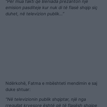
“Për mua fakti që Beniada prezanton një
emision pasditeje kur nuk di të flasë shqip siç
duhet, në televizion publik…”
Ndërkohë, Fatma e mbështeti mendimin e saj
duke shtuar:
“Në televizionin publik shqiptar, një nga
rregullat kryesore është që të flasësh shqipe