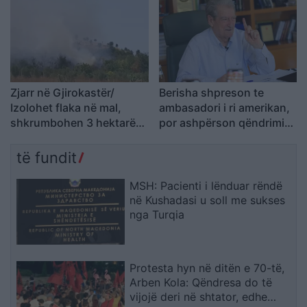
Zjarr në Gjirokastër/
Berisha shpreson te
Izolohet flaka në mal,
ambasadori i ri amerikan,
shkrumbohen 3 hektarë
por ashpërson qëndrimin
me shkurre e barishte në
ndaj SPAK-ut dhe
kufirin mes Golemit dhe
reformës territoriale
të fundit
Progonatit
MSH: Pacienti i lënduar rëndë
në Kushadasi u soll me sukses
nga Turqia
Protesta hyn në ditën e 70-të,
Arben Kola: Qëndresa do të
vijojë deri në shtator, edhe