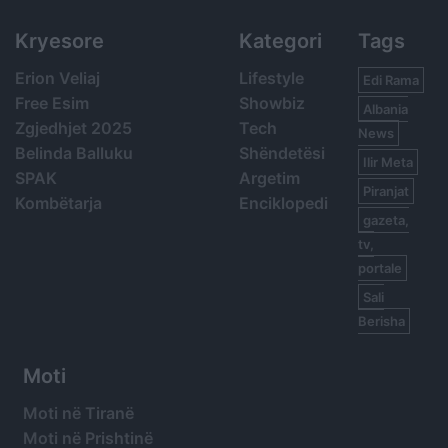
Kryesore
Kategori
Tags
Erion Veliaj
Lifestyle
Edi Rama
Free Esim
Showbiz
Albania
Zgjedhjet 2025
Tech
News
Belinda Balluku
Shëndetësi
Ilir Meta
SPAK
Argetim
Piranjat
Kombëtarja
Enciklopedi
gazeta,
tv,
portale
Sali
Berisha
Moti
Moti në Tiranë
Moti në Prishtinë