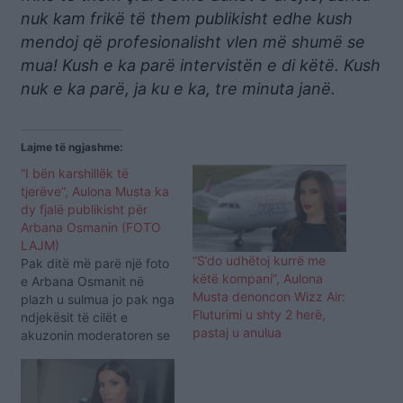
nuk kam frikë të them publikisht edhe kush
mendoj që profesionalisht vlen më shumë se
mua! Kush e ka parë intervistën e di këtë. Kush
nuk e ka parë, ja ku e ka, tre minuta janë.
Lajme të ngjashme:
“I bën karshillëk të
tjerëve”, Aulona Musta ka
dy fjalë publikisht për
Arbana Osmanin (FOTO
LAJM)
“S’do udhëtoj kurrë me
Pak ditë më parë një foto
këtë kompani”, Aulona
e Arbana Osmanit në
Musta denoncon Wizz Air:
plazh u sulmua jo pak nga
Fluturimi u shty 2 herë,
ndjekësit të cilët e
pastaj u anulua
akuzonin moderatoren se
ka thyer ligjin dhe
rregullat e karantinës.
Pasi Arbana sqaroi të