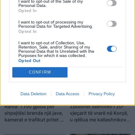
I want to opt-out of the Sale of my
Personal Data.
Opted In
I want to opt-out of processing my
Personal Data for Targeted Advertising.
Opted In
Zjarri përfshin
Vrasja e 20-vjeçarit në
I want to opt-out of Collection, Use,
Mallakastrën/ Evakuohen
Korçë, zbardhen detajet e
Retention, Sale, and/or Sharing of my
disa familje në Koilac,
konfliktit dhe gjendet një
Personal Data that Is Unrelated with the
Purposes for which it was collected.
flakët afrohen pranë
thikë pranë viktimës
Opted Out
banesave
CONFIRM
Data Deletion
Data Access
Privacy Policy
Rama: 1.100 gjoba për
Zbulohet identiteti i 20-
shpejtësi brenda një jave,
vjeçarit të vrarë në Korçë,
kamerat e trafikut pritet të
u qëllua me kallashnikov
nisin së shpejti
brenda një pallati
monitorimin