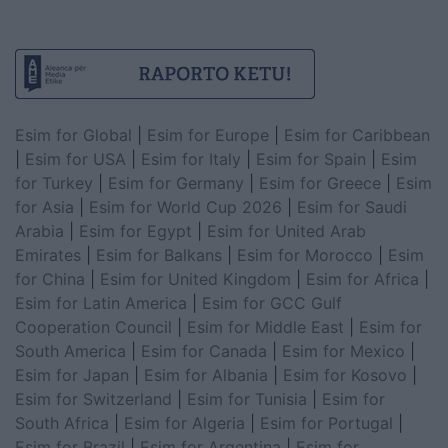
Esim for Global
|
Esim for Europe
|
Esim for Caribbean
|
Esim for USA
|
Esim for Italy
|
Esim for Spain
|
Esim
for Turkey
|
Esim for Germany
|
Esim for Greece
|
Esim
for Asia
|
Esim for World Cup 2026
|
Esim for Saudi
Arabia
|
Esim for Egypt
|
Esim for United Arab
Emirates
|
Esim for Balkans
|
Esim for Morocco
|
Esim
for China
|
Esim for United Kingdom
|
Esim for Africa
|
Esim for Latin America
|
Esim for GCC Gulf
Cooperation Council
|
Esim for Middle East
|
Esim for
South America
|
Esim for Canada
|
Esim for Mexico
|
Esim for Japan
|
Esim for Albania
|
Esim for Kosovo
|
Esim for Switzerland
|
Esim for Tunisia
|
Esim for
South Africa
|
Esim for Algeria
|
Esim for Portugal
|
Esim for Brazil
|
Esim for Argentina
|
Esim for