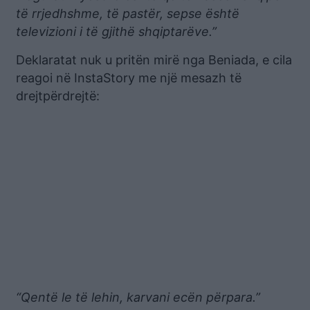
të rrjedhshme, të pastër, sepse është
televizioni i të gjithë shqiptarëve.”
Deklaratat nuk u pritën mirë nga Beniada, e cila
reagoi në InstaStory me një mesazh të
drejtpërdrejtë:
“Qentë le të lehin, karvani ecën përpara.”