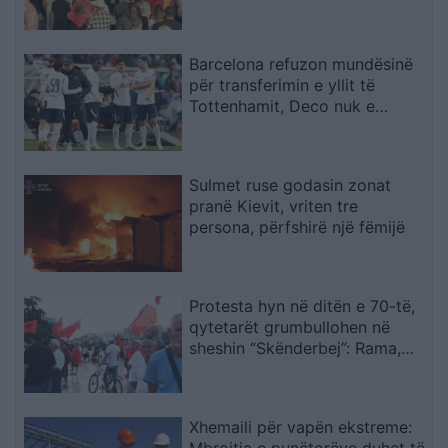
diaspora do të angazhohet
Barcelona refuzon mundësinë
për transferimin e yllit të
Tottenhamit, Deco nuk e
miraton lëvizjen
Sulmet ruse godasin zonat
pranë Kievit, vriten tre
persona, përfshirë një fëmijë
Protesta hyn në ditën e 70-të,
qytetarët grumbullohen në
sheshin “Skënderbej”: Rama,
jep dorëheqjen!
Xhemaili për vapën ekstreme:
Mbrojtja e punëtorëve duhet të