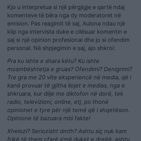
Kjo u interpretua si një përgjigje e qartë ndaj
komenteve të bëra nga dy moderatoret në
emision. Pas reagimit të saj, Aulona ndau një
klip nga intervista duke e cilësuar komentin e
saj si një opinion profesional dhe jo si ofendim
personal. Në shpjegimin e saj, ajo shkroi:
Pra ku ishte e shara këtu? Ku ishte
mosmbështetja e gruas? Ofendimi? Denigrimi?
Tre gra me 20 vite eksperiencë në media, që i
kanë provuar të gjitha llojet e medias, nga e
shkruara, kur dilje me diktofon në dorë, tek
radio, televizioni, online, etj, po thonë
opinionet e tyre për një temë që i shqetëson.
Opinione të bazuara mbi fakte!
Xhelozi? Seriozisht dmth? Ashtu siç nuk kam
frikë të them çfarë s’më duket e drejtë, ashtu