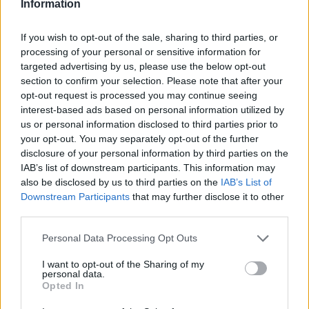
Information
Shtuar
më
26.06.2025 11:45
Tags:
,
aulona
beniada
If you wish to opt-out of the sale, sharing to third parties, or
processing of your personal or sensitive information for
targeted advertising by us, please use the below opt-out
section to confirm your selection. Please note that after your
opt-out request is processed you may continue seeing
interest-based ads based on personal information utilized by
us or personal information disclosed to third parties prior to
your opt-out. You may separately opt-out of the further
disclosure of your personal information by third parties on the
IAB’s list of downstream participants. This information may
also be disclosed by us to third parties on the
IAB’s List of
Downstream Participants
that may further disclose it to other
third parties.
E ndoqi me automatik dhe
Vrasja e 20-vjeçarit në
Personal Data Processing Opt Outs
vrau mikun e fëmijërisë,
Korçë, banorët: Dëgjuam
I want to opt-out of the Sharing of my
identifikohet autori i
një zhurmë dhe dolëm të
personal data.
dyshuar që është në
shihnim çfarë kishte
Opted In
kërkim
ndodhur