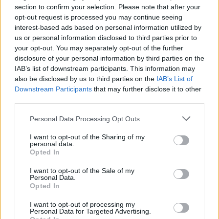
section to confirm your selection. Please note that after your
opt-out request is processed you may continue seeing
interest-based ads based on personal information utilized by
us or personal information disclosed to third parties prior to
your opt-out. You may separately opt-out of the further
disclosure of your personal information by third parties on the
IAB’s list of downstream participants. This information may
Vritet 20-vjeçarja në
Tajfuni Dolphin godet
also be disclosed by us to third parties on the
IAB’s List of
konviktin pranë
Kinën lindore, mbi 1 milion
Downstream Participants
that may further disclose it to other
Universitetit të Arizonës, i
banorë evakuohen dhe
third parties.
dyshuari kapet në Berlin
Shangai përmbytet
teksa përpiqej të largohej
Personal Data Processing Opt Outs
drejt Indisë
I want to opt-out of the Sharing of my
personal data.
Opted In
I want to opt-out of the Sale of my
Personal Data.
Sulme masive me dronë
Kushtet e Iranit për
Opted In
ukrainas në Rusi,
rihapjen e Hormuzit çojnë
I want to opt-out of processing my
autoritetet ruse njoftojnë
lart çmimet e naftës
Personal Data for Targeted Advertising.
për 456 mjete të rrëzuara