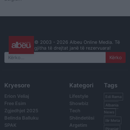
© 2003 -
2026 Albeu Online Media. Të
gjitha të drejtat janë të rezervuara!
Search
Kryesore
Kategori
Tags
Erion Veliaj
Lifestyle
Edi Rama
Free Esim
Showbiz
Albania
Zgjedhjet 2025
Tech
News
Belinda Balluku
Shëndetësi
Ilir Meta
SPAK
Argetim
Piranjat