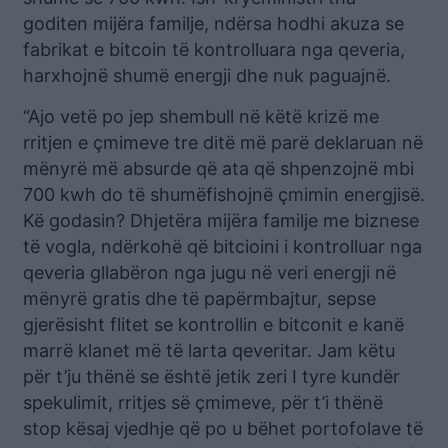
goditen mijëra familje, ndërsa hodhi akuza se
fabrikat e bitcoin të kontrolluara nga qeveria,
harxhojnë shumë energji dhe nuk paguajnë.
“Ajo vetë po jep shembull në këtë krizë me
rritjen e çmimeve tre ditë më parë deklaruan në
mënyrë më absurde që ata që shpenzojnë mbi
700 kwh do të shumëfishojnë çmimin energjisë.
Kë godasin? Dhjetëra mijëra familje me biznese
të vogla, ndërkohë që bitcioini i kontrolluar nga
qeveria gllabëron nga jugu në veri energji në
mënyrë gratis dhe të papërmbajtur, sepse
gjerësisht flitet se kontrollin e bitconit e kanë
marrë klanet më të larta qeveritar. Jam këtu
për t’ju thënë se është jetik zeri I tyre kundër
spekulimit, rritjes së çmimeve, për t’i thënë
stop kësaj vjedhje që po u bëhet portofolave të