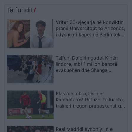
dyshimet për një “sulm
arrestohen katër spanjollë
hibrid” rus
të fundit
Vritet 20-vjeçarja në konviktin
pranë Universitetit të Arizonës,
i dyshuari kapet në Berlin teksa
përpiqej të largohej drejt Indisë
Tajfuni Dolphin godet Kinën
lindore, mbi 1 milion banorë
evakuohen dhe Shangai
përmbytet
Plas me mbrojtësin e
Kombëtares! Refuzoi të luante,
trajneri tregon prapaskenat që
dërguan në vendimin drastik
Real Madridi synon yllin e