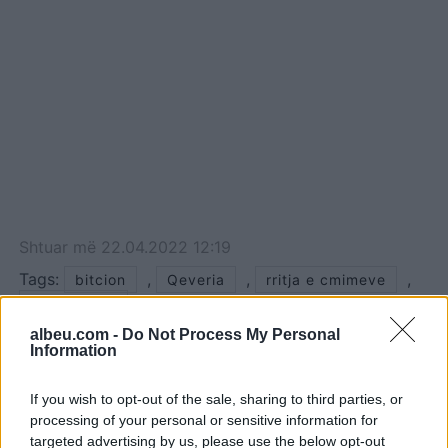
Shtuar
më
22.04.2022 12:19
Tags:
,
,
,
bitcion
Qeveria
rritja e cmimeve
Sali Berisha
albeu.com -
Do Not Process My Personal
Information
If you wish to opt-out of the sale, sharing to third parties, or
processing of your personal or sensitive information for
targeted advertising by us, please use the below opt-out