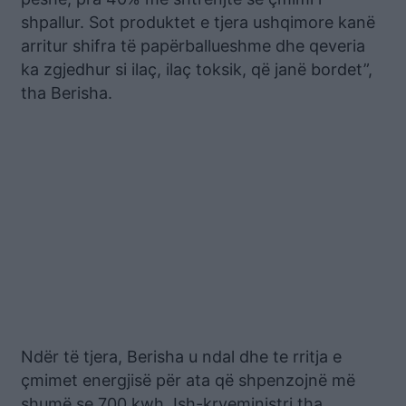
shpallur. Sot produktet e tjera ushqimore kanë
arritur shifra të papërballueshme dhe qeveria
ka zgjedhur si ilaç, ilaç toksik, që janë bordet”,
tha Berisha.
Ndër të tjera, Berisha u ndal dhe te rritja e
çmimet energjisë për ata që shpenzojnë më
shumë se 700 kwh. Ish-kryeministri tha