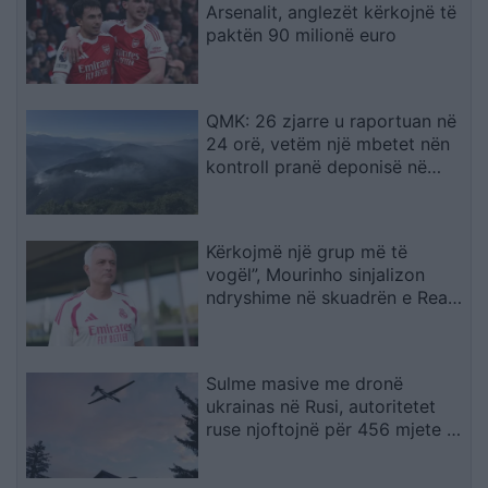
Arsenalit, anglezët kërkojnë të
paktën 90 milionë euro
QMK: 26 zjarre u raportuan në
24 orë, vetëm një mbetet nën
kontroll pranë deponisë në
Kriva Pallankë
Kërkojmë një grup më të
vogël”, Mourinho sinjalizon
ndryshime në skuadrën e Real
Madridit
Sulme masive me dronë
ukrainas në Rusi, autoritetet
ruse njoftojnë për 456 mjete të
rrëzuara dhe dy viktima