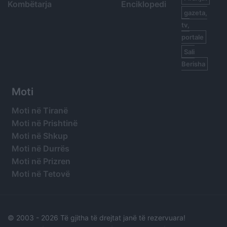
Kombëtarja
Enciklopedi
gazeta,
tv,
portale
Sali
Berisha
Moti
Moti në Tiranë
Moti në Prishtinë
Moti në Shkup
Moti në Durrës
Moti në Prizren
Moti në Tetovë
© 2003 -
2026 Të gjitha të drejtat janë të rezervuara!