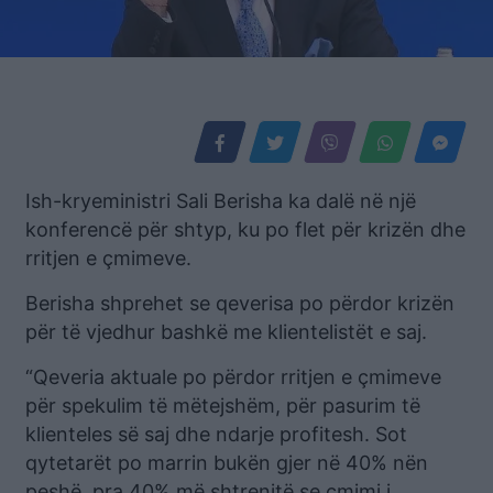
Ish-kryeministri Sali Berisha ka dalë në një
konferencë për shtyp, ku po flet për krizën dhe
rritjen e çmimeve.
Berisha shprehet se qeverisa po përdor krizën
për të vjedhur bashkë me klientelistët e saj.
“Qeveria aktuale po përdor rritjen e çmimeve
për spekulim të mëtejshëm, për pasurim të
klienteles së saj dhe ndarje profitesh. Sot
qytetarët po marrin bukën gjer në 40% nën
peshë, pra 40% më shtrenjtë se çmimi i