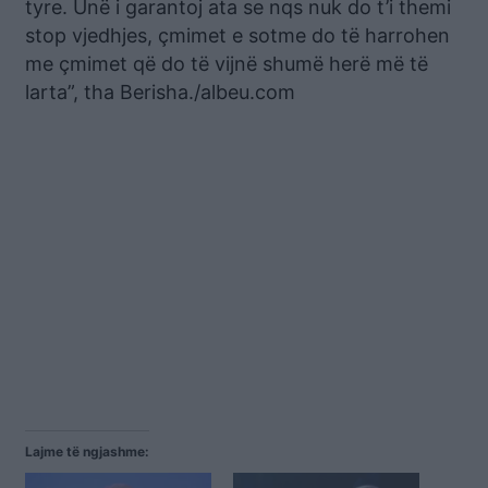
tyre. Unë i garantoj ata se nqs nuk do t’i themi
stop vjedhjes, çmimet e sotme do të harrohen
me çmimet që do të vijnë shumë herë më të
larta”, tha Berisha./albeu.com
Lajme të ngjashme: