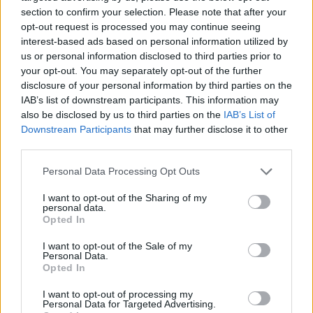
section to confirm your selection. Please note that after your
opt-out request is processed you may continue seeing
interest-based ads based on personal information utilized by
us or personal information disclosed to third parties prior to
your opt-out. You may separately opt-out of the further
disclosure of your personal information by third parties on the
IAB’s list of downstream participants. This information may
also be disclosed by us to third parties on the
IAB’s List of
Downstream Participants
that may further disclose it to other
third parties.
Personal Data Processing Opt Outs
I want to opt-out of the Sharing of my
personal data.
Opted In
I want to opt-out of the Sale of my
Personal Data.
Opted In
Esim for Global
|
Esim for Europe
|
Esim for Caribbean
|
Esim for USA
|
Esim for Italy
|
Esim for Spain
|
Esim
I want to opt-out of processing my
Personal Data for Targeted Advertising.
for Turkey
|
Esim for Germany
|
Esim for Greece
|
Esim