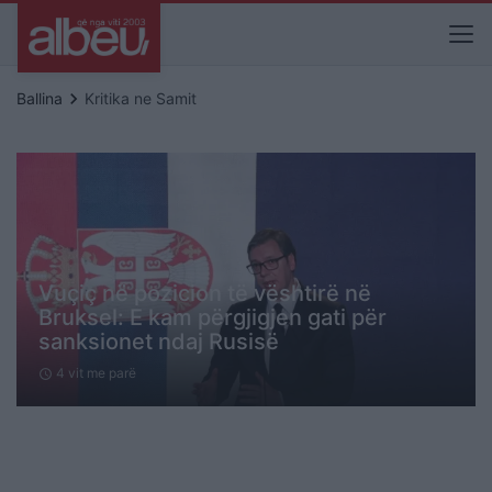
keyboard_arrow_right
Ballina
Kritika ne Samit
Vuçiç në pozicion të vështirë në
Bruksel: E kam përgjigjen gati për
sanksionet ndaj Rusisë
4 vit me parë
schedule