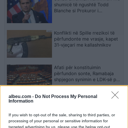
shumicë të ngushtë Todd
Blanche si Prokuror i
Përgjithshëm i SHBA-së
Konflikti në Spille rrezikoi të
përfundonte me vrasje, kapet
31-vjeçari me kallashnikov
Afati për konstituimin
përfundon sonte, Ramabaja
shpjegon synimin e LDK-së për
presidencën dhe sulmon
opozitën
albeu.com -
Do Not Process My Personal
Information
Real Madridi nxjerr në merkato
katër futbollistë gjatë verës
If you wish to opt-out of the sale, sharing to third parties, or
processing of your personal or sensitive information for
targeted advertising by us, please use the below opt-out