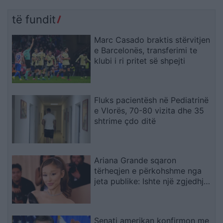
të fundit
Marc Casado braktis stërvitjen
e Barcelonës, transferimi te
klubi i ri pritet së shpejti
Fluks pacientësh në Pediatrinë
e Vlorës, 70-80 vizita dhe 35
shtrime çdo ditë
Ariana Grande sqaron
tërheqjen e përkohshme nga
jeta publike: Ishte një zgjedhje
e menduar prej kohësh
Senati amerikan konfirmon me