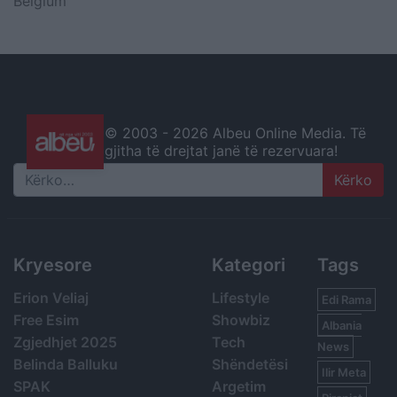
Belgium
© 2003 -
2026 Albeu Online Media. Të
gjitha të drejtat janë të rezervuara!
Search
Kryesore
Kategori
Tags
Erion Veliaj
Lifestyle
Edi Rama
Free Esim
Showbiz
Albania
Zgjedhjet 2025
Tech
News
Belinda Balluku
Shëndetësi
Ilir Meta
SPAK
Argetim