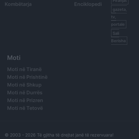
Piranjat
Kombëtarja
Enciklopedi
gazeta,
tv,
portale
Sali
Berisha
Moti
Moti në Tiranë
Moti në Prishtinë
Moti në Shkup
Moti në Durrës
Moti në Prizren
Moti në Tetovë
© 2003 -
2026 Të gjitha të drejtat janë të rezervuara!