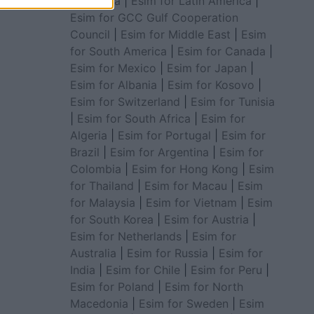
for Africa
|
Esim for Latin America
|
Esim for GCC Gulf Cooperation
Council
|
Esim for Middle East
|
Esim
for South America
|
Esim for Canada
|
Esim for Mexico
|
Esim for Japan
|
Esim for Albania
|
Esim for Kosovo
|
Esim for Switzerland
|
Esim for Tunisia
|
Esim for South Africa
|
Esim for
Algeria
|
Esim for Portugal
|
Esim for
Brazil
|
Esim for Argentina
|
Esim for
Colombia
|
Esim for Hong Kong
|
Esim
for Thailand
|
Esim for Macau
|
Esim
for Malaysia
|
Esim for Vietnam
|
Esim
for South Korea
|
Esim for Austria
|
Esim for Netherlands
|
Esim for
Australia
|
Esim for Russia
|
Esim for
India
|
Esim for Chile
|
Esim for Peru
|
Esim for Poland
|
Esim for North
Macedonia
|
Esim for Sweden
|
Esim