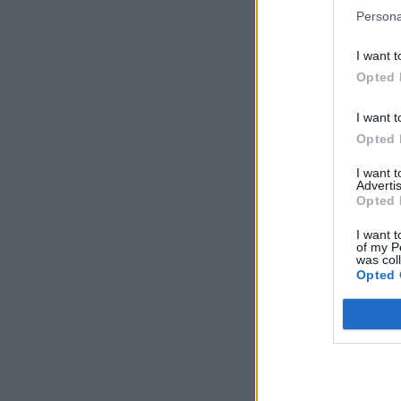
Persona
I want t
Opted 
I want t
Opted 
I want 
Advertis
Opted 
I want t
of my P
was col
Opted 