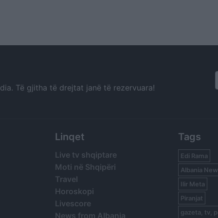
a. Të gjitha të drejtat janë të rezervuara!
Linqet
Tags
Live tv shqiptare
Edi Rama
Moti në Shqipëri
Albania New
Travel
Ilir Meta
Horoskopi
Piranjat
Livescore
gazeta, tv, p
News from Albania