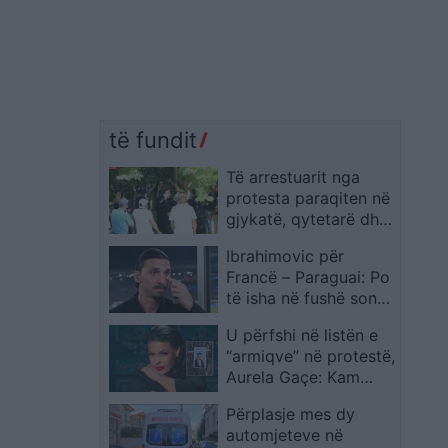
të fundit
Të arrestuarit nga
protesta paraqiten në
gjykatë, qytetarë dhe
aktivistë
Ibrahimovic për
grumbullohen jashtë:
Francë – Paraguai: Po
Lironi çunat!
të isha në fushë sonte,
do të isha ndëshkuar
U përfshi në listën e
me 4 ose 5 kartonë të
“armiqve” në protestë,
kuq
Aurela Gaçe: Kam
protestuar gjithë
Përplasje mes dy
jetën, dinjitetin nuk
automjeteve në
ma prek askush