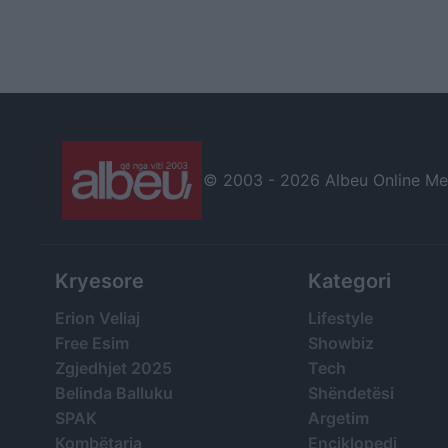
© 2003 -
2026 Albeu Online Medi
Kryesore
Kategori
Erion Veliaj
Lifestyle
Free Esim
Showbiz
Zgjedhjet 2025
Tech
Belinda Balluku
Shëndetësi
SPAK
Argetim
Kombëtarja
Enciklopedi