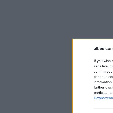
albeu.com
If you wish 
sensitive in
confirm you
continue se
information 
further disc
participants
Downstream 