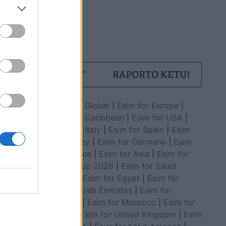
Esim for Global
|
Esim for Europe
|
Esim for Caribbean
|
Esim for USA
|
Esim for Italy
|
Esim for Spain
|
Esim
for Turkey
|
Esim for Germany
|
Esim
for Greece
|
Esim for Asia
|
Esim for
World Cup 2026
|
Esim for Saudi
Arabia
|
Esim for Egypt
|
Esim for
United Arab Emirates
|
Esim for
Balkans
|
Esim for Morocco
|
Esim for
China
|
Esim for United Kingdom
|
Esim