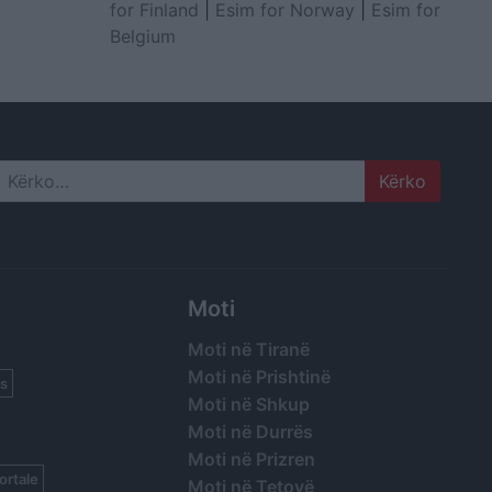
for Finland
|
Esim for Norway
|
Esim for
Belgium
Search
Moti
Moti në Tiranë
Moti në Prishtinë
s
Moti në Shkup
Moti në Durrës
Moti në Prizren
ortale
Moti në Tetovë