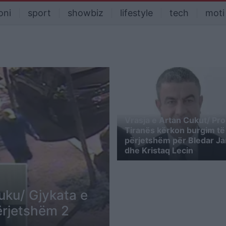
oni
sport
showbiz
lifestyle
tech
moti
Vrasja e Artan Cukut/ Pro
Tiranës kërkon burgim të
përjetshëm për Bledar Ja
dhe Kristaq Lecin
uku/ Gjykata e
ërjetshëm 2