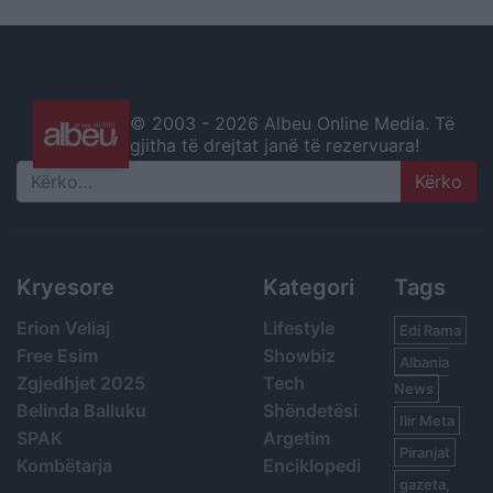
© 2003 -
2026 Albeu Online Media. Të
gjitha të drejtat janë të rezervuara!
Search
Kryesore
Kategori
Tags
Erion Veliaj
Lifestyle
Edi Rama
Free Esim
Showbiz
Albania
Zgjedhjet 2025
Tech
News
Belinda Balluku
Shëndetësi
Ilir Meta
SPAK
Argetim
Piranjat
Kombëtarja
Enciklopedi
gazeta,