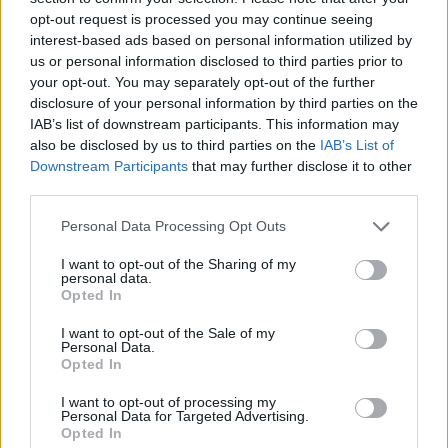
opt-out request is processed you may continue seeing
interest-based ads based on personal information utilized by
us or personal information disclosed to third parties prior to
your opt-out. You may separately opt-out of the further
disclosure of your personal information by third parties on the
IAB’s list of downstream participants. This information may
also be disclosed by us to third parties on the
IAB’s List of
Downstream Participants
that may further disclose it to other
third parties.
Personal Data Processing Opt Outs
I want to opt-out of the Sharing of my
personal data.
Opted In
I want to opt-out of the Sale of my
Personal Data.
Esim for Global
|
Esim for Europe
|
Esim for Caribbean
Opted In
|
Esim for USA
|
Esim for Italy
|
Esim for Spain
|
Esim
for Turkey
|
Esim for Germany
|
Esim for Greece
|
Esim
I want to opt-out of processing my
Personal Data for Targeted Advertising.
for Asia
|
Esim for World Cup 2026
|
Esim for Saudi
Opted In