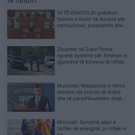
të fundit
VETËVENDOSJE! publikon
fjalimin e Kurtit në Kuvend për
institucionet, presidentin dhe
mundësinë e zgjedhjeve të reja
Zbulimet në Zubin Potok
ngrenë dyshime për fshehjen e
gjurmëve të krimeve të luftës
Mucunski: Maqedonia e Veriut
meriton një proces të drejtë
dhe të parashikueshëm drejt
BE-së
Mickoski: Synojmë uljen e
tarifës së energjisë, jo rritjen e
saj