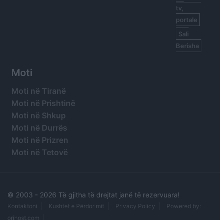
tv,
portale
Sali
Berisha
Moti
Moti në Tiranë
Moti në Prishtinë
Moti në Shkup
Moti në Durrës
Moti në Prizren
Moti në Tetovë
© 2003 -
2026 Të gjitha të drejtat janë të rezervuara!
Kontaktoni
Kushtet e Përdorimit
Privacy Policy
Powered by:
orihost.com