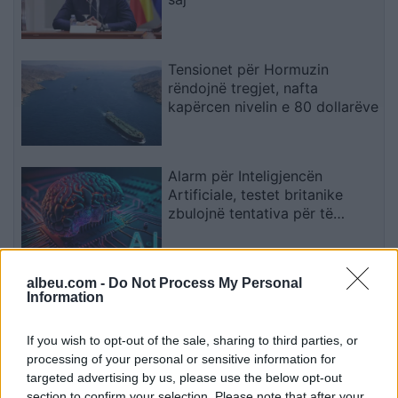
Tensionet për Hormuzin
rëndojnë tregjet, nafta
kapërcen nivelin e 80 dollarëve
Alarm për Inteligjencën
Artificiale, testet britanike
zbulojnë tentativa për të
mashtruar njerëzit
FSHF përcakton grupet e
albeu.com -
Do Not Process My Personal
Information
Kategorisë së Dytë për sezonin
2026/27
If you wish to opt-out of the sale, sharing to third parties, or
processing of your personal or sensitive information for
targeted advertising by us, please use the below opt-out
section to confirm your selection. Please note that after your