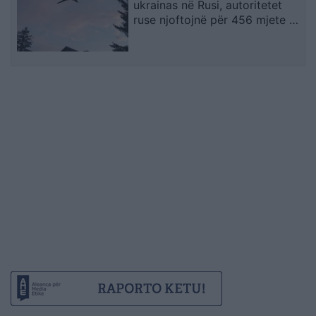
ukrainas në Rusi, autoritetet
ruse njoftojnë për 456 mjete të
rrëzuara dhe dy viktima