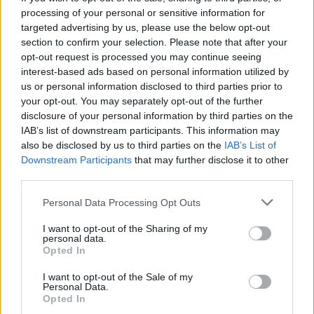
processing of your personal or sensitive information for
targeted advertising by us, please use the below opt-out
section to confirm your selection. Please note that after your
opt-out request is processed you may continue seeing
interest-based ads based on personal information utilized by
us or personal information disclosed to third parties prior to
your opt-out. You may separately opt-out of the further
disclosure of your personal information by third parties on the
IAB’s list of downstream participants. This information may
also be disclosed by us to third parties on the
IAB’s List of
Vritet 20-vjeçarja në
Tajfuni Dolphin godet
Downstream Participants
that may further disclose it to other
konviktin pranë
Kinën lindore, mbi 1 milion
third parties.
Universitetit të Arizonës, i
banorë evakuohen dhe
Personal Data Processing Opt Outs
dyshuari kapet në Berlin
Shangai përmbytet
teksa përpiqej të largohej
I want to opt-out of the Sharing of my
drejt Indisë
personal data.
Opted In
I want to opt-out of the Sale of my
Personal Data.
Opted In