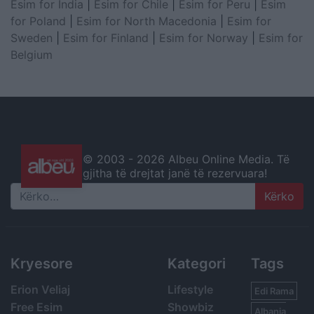
Esim for India
|
Esim for Chile
|
Esim for Peru
|
Esim
for Poland
|
Esim for North Macedonia
|
Esim for
Sweden
|
Esim for Finland
|
Esim for Norway
|
Esim for
Belgium
© 2003 -
2026 Albeu Online Media. Të
gjitha të drejtat janë të rezervuara!
Search
Kryesore
Kategori
Tags
Erion Veliaj
Lifestyle
Edi Rama
Free Esim
Showbiz
Albania