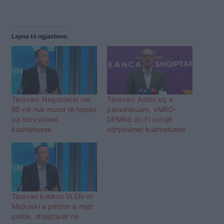
Lajme të ngjashme:
Taravari: Negociatat me
Taravari: Ashtu siç e
BE-në nuk mund të hapen
parashikuam, VMRO-
pa ndryshimet
DPMNE do t’i votojë
kushtetuese
ndryshimet kushtetuese
Taravari kritikon VLEN-in:
Mickoski e përdor si mjet
politik, shqiptarët në