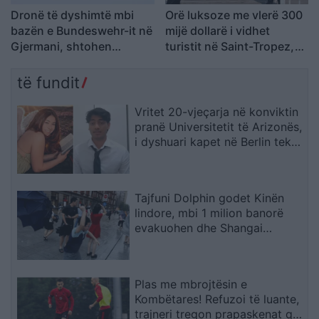
Dronë të dyshimtë mbi
Orë luksoze me vlerë 300
bazën e Bundeswehr-it në
mijë dollarë i vidhet
Gjermani, shtohen
turistit në Saint-Tropez,
dyshimet për një “sulm
arrestohen katër spanjollë
hibrid” rus
të fundit
Vritet 20-vjeçarja në konviktin
pranë Universitetit të Arizonës,
i dyshuari kapet në Berlin teksa
përpiqej të largohej drejt Indisë
Tajfuni Dolphin godet Kinën
lindore, mbi 1 milion banorë
evakuohen dhe Shangai
përmbytet
Plas me mbrojtësin e
Kombëtares! Refuzoi të luante,
trajneri tregon prapaskenat që