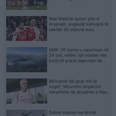
dërguan në vendimin drastik
Real Madridi synon yllin e
Arsenalit, anglezët kërkojnë të
paktën 90 milionë euro
QMK: 26 zjarre u raportuan në
24 orë, vetëm një mbetet nën
kontroll pranë deponisë në
Kriva Pallankë
Kërkojmë një grup më të
vogël”, Mourinho sinjalizon
ndryshime në skuadrën e Real
Madridit
Sulme masive me dronë