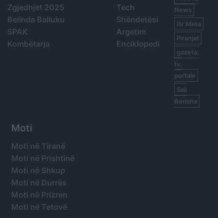
Zgjedhjet 2025
Tech
News
Belinda Balluku
Shëndetësi
Ilir Meta
SPAK
Argetim
Piranjat
Kombëtarja
Enciklopedi
gazeta,
tv,
portale
Sali
Berisha
Moti
Moti në Tiranë
Moti në Prishtinë
Moti në Shkup
Moti në Durrës
Moti në Prizren
Moti në Tetovë