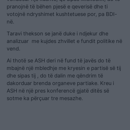
pranojnë të bëhen pjesë e qeverisë dhe ti
votojnë ndryshimet kushtetuese por, pa BDI-
në.
Taravi thekson se janë duke i ndjekur dhe
analizuar me kujdes zhvillet e fundit politike në
vend.
Ai thotë se ASH deri në fund të javës do të
mbajnë një mbledhje me kryesin e partisë së tij
dhe sipas tij , do të dalin me qëndrim të
dakorduar brenda organeve partiake. Kreu i
ASH në një pres konferencë gjatë ditës së
sotme ka përçuar tre mesazhe.