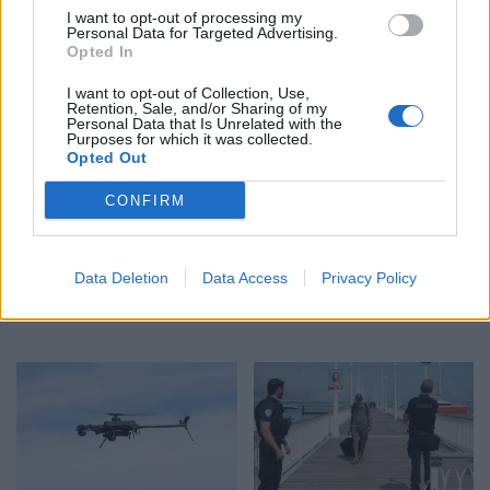
Sulme masive me dronë
Kushtet e Iranit për
I want to opt-out of processing my
Personal Data for Targeted Advertising.
ukrainas në Rusi,
rihapjen e Hormuzit çojnë
Opted In
autoritetet ruse njoftojnë
lart çmimet e naftës
për 456 mjete të rrëzuara
I want to opt-out of Collection, Use,
dhe dy viktima
Retention, Sale, and/or Sharing of my
Personal Data that Is Unrelated with the
Purposes for which it was collected.
Opted Out
CONFIRM
Zjarri në Krujë, ndërhyrje
Si po përdoret inteligjenca
Data Deletion
Data Access
Privacy Policy
nga toka dhe ajri për
artificiale nga gjermanët
shuarjen e flakëve
për organizimin e
pushimeve