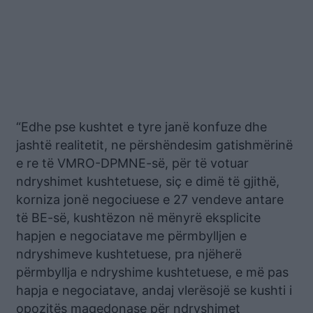
“Edhe pse kushtet e tyre janë konfuze dhe
jashtë realitetit, ne përshëndesim gatishmërinë
e re të VMRO-DPMNE-së, për të votuar
ndryshimet kushtetuese, siç e dimë të gjithë,
korniza jonë negociuese e 27 vendeve antare
të BE-së, kushtëzon në mënyrë eksplicite
hapjen e negociatave me përmbylljen e
ndryshimeve kushtetuese, pra njëherë
përmbyllja e ndryshime kushtetuese, e më pas
hapja e negociatave, andaj vlerësojë se kushti i
opozitës maqedonase për ndryshimet