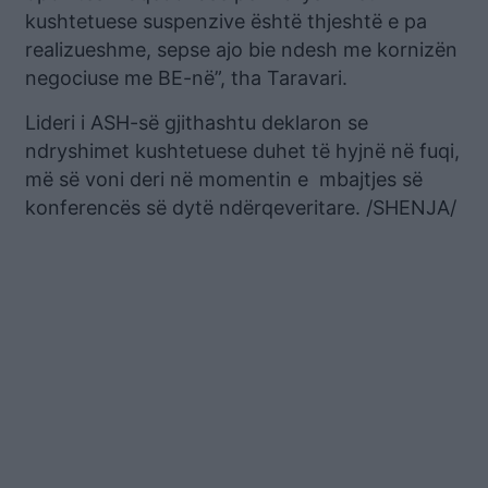
kushtetuese suspenzive është thjeshtë e pa
realizueshme, sepse ajo bie ndesh me kornizën
negociuse me BE-në”, tha Taravari.
Lideri i ASH-së gjithashtu deklaron se
ndryshimet kushtetuese duhet të hyjnë në fuqi,
më së voni deri në momentin e mbajtjes së
konferencës së dytë ndërqeveritare. /SHENJA/