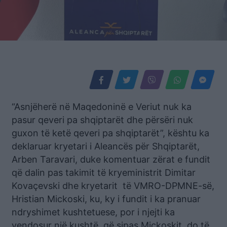
“Asnjëherë në Maqedoninë e Veriut nuk ka
pasur qeveri pa shqiptarët dhe përsëri nuk
guxon të ketë qeveri pa shqiptarët”, kështu ka
deklaruar kryetari i Aleancës për Shqiptarët,
Arben Taravari, duke komentuar zërat e fundit
që dalin pas takimit të kryeministrit Dimitar
Kovaçevski dhe kryetarit të VMRO-DPMNE-së,
Hristian Mickoski, ku, ky i fundit i ka pranuar
ndryshimet kushtetuese, por i njejti ka
vendosur një kushtë, që sipas Mickoskit, do të