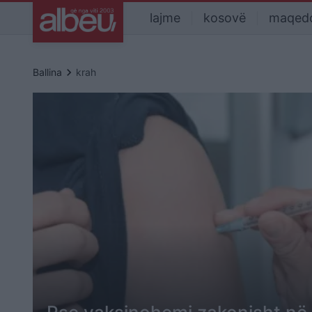
lajme
kosovë
maqed
keyboard_arrow_right
Ballina
krah