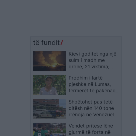
të fundit
Kievi goditet nga një
sulm i madh me
dronë, 21 viktima;
Zelensky thotë se
Prodhim i lartë
pasojat do të ishin më
pjeshke në Lumas,
të kufizuara po të
fermerët të pakënaqur
ishin mbajtur
me çmimet e tregut
premtimet e aleatëve
Shpëtohet pas tetë
ditësh nën 140 tonë
rrënoja në Venezuelë,
i mbijeton tërmetit një
Vendet pritëse lënë
burrë
gjurmë të forta në