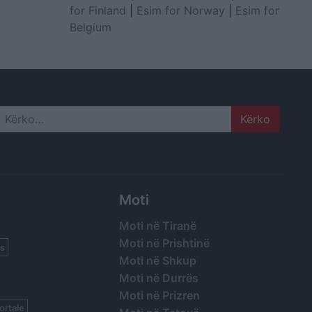
for Finland
|
Esim for Norway
|
Esim for
Belgium
Search
Moti
Moti në Tiranë
Moti në Prishtinë
s
Moti në Shkup
Moti në Durrës
Moti në Prizren
ortale