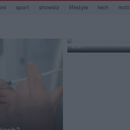
oni
sport
showbiz
lifestyle
tech
moti
Pse duhet të marrim vaks
krah?