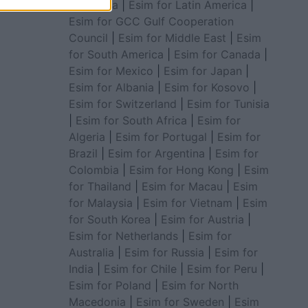
for Africa
|
Esim for Latin America
|
Esim for GCC Gulf Cooperation
Council
|
Esim for Middle East
|
Esim
for South America
|
Esim for Canada
|
Esim for Mexico
|
Esim for Japan
|
Esim for Albania
|
Esim for Kosovo
|
Esim for Switzerland
|
Esim for Tunisia
|
Esim for South Africa
|
Esim for
Algeria
|
Esim for Portugal
|
Esim for
Brazil
|
Esim for Argentina
|
Esim for
Colombia
|
Esim for Hong Kong
|
Esim
for Thailand
|
Esim for Macau
|
Esim
for Malaysia
|
Esim for Vietnam
|
Esim
for South Korea
|
Esim for Austria
|
Esim for Netherlands
|
Esim for
Australia
|
Esim for Russia
|
Esim for
India
|
Esim for Chile
|
Esim for Peru
|
Esim for Poland
|
Esim for North
Macedonia
|
Esim for Sweden
|
Esim