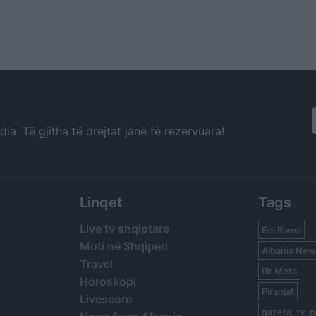
a. Të gjitha të drejtat janë të rezervuara!
Linqet
Tags
Live tv shqiptare
Edi Rama
Moti në Shqipëri
Albania New
Travel
Ilir Meta
Horoskopi
Piranjat
Livescore
gazeta, tv, p