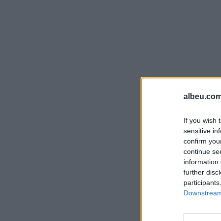
albeu.com
If you wish 
sensitive in
confirm you
continue se
information 
further disc
participants
Downstream 