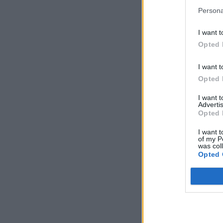
Persona
I want t
Opted 
I want t
Opted 
I want 
Advertis
Opted 
I want t
of my P
was col
Opted 