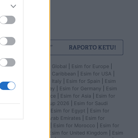
Esim for Global
|
Esim for Europe
|
Esim for Caribbean
|
Esim for USA
|
Esim for Italy
|
Esim for Spain
|
Esim
for Turkey
|
Esim for Germany
|
Esim
for Greece
|
Esim for Asia
|
Esim for
World Cup 2026
|
Esim for Saudi
Arabia
|
Esim for Egypt
|
Esim for
United Arab Emirates
|
Esim for
Balkans
|
Esim for Morocco
|
Esim for
China
|
Esim for United Kingdom
|
Esim