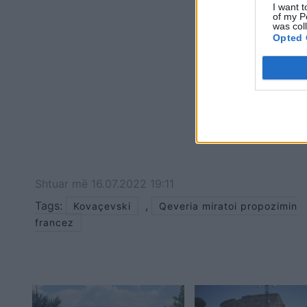
I want t
of my P
was col
Opted 
Shtuar
më
16.07.2022 19:11
Tags:
,
Kovaçevski
Qeveria miratoi propozimin
francez