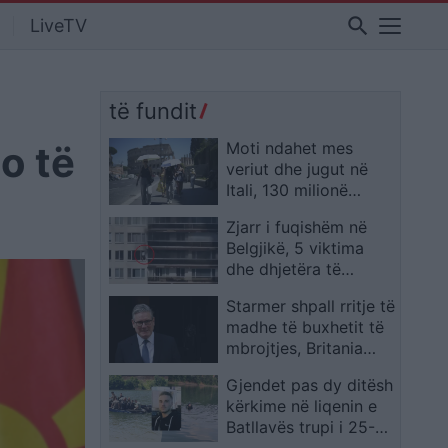
search
LiveTV
të fundit
o të
Moti ndahet mes
veriut dhe jugut në
Itali, 130 milionë
europianë të goditur
Zjarr i fuqishëm në
nga vala e të nxehtit
Belgjikë, 5 viktima
dhe dhjetëra të
plagosur në Antwerp,
Starmer shpall rritje të
banorët përpiqen të
madhe të buxhetit të
shpëtojnë nga
mbrojtjes, Britania
ballkonet
synon 80 miliardë
Gjendet pas dy ditësh
paund në vit para
kërkime në liqenin e
samitit të NATO-s në
Batllavës trupi i 25-
Ankara
vjeçarit Lirim Ruhani