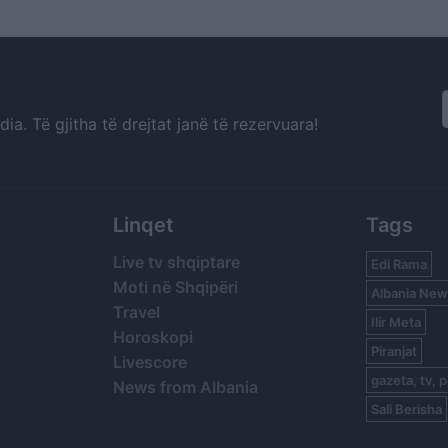
aleatëve për Iranin
dëshmia e analis
a. Të gjitha të drejtat janë të rezervuara!
Linqet
Tags
Live tv shqiptare
Edi Rama
Moti në Shqipëri
Albania New
Travel
Ilir Meta
Horoskopi
Piranjat
Livescore
gazeta, tv, p
News from Albania
Sali Berisha