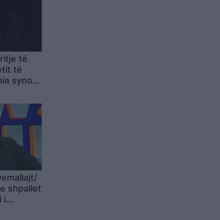
itje të
it të
nia synon
nd në vit
 NATO-s
Demaliajt/
e shpallet
 i
het