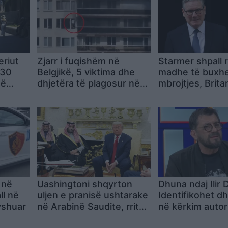
eriut
Zjarr i fuqishëm në
Starmer shpall rr
130
Belgjikë, 5 viktima dhe
madhe të buxhet
të
dhjetëra të plagosur në
mbrojtjes, Brita
të
Antwerp, banorët
80 miliardë pau
përpiqen të shpëtojnë
para samitit të
nga ballkonet
në Ankara
 në
Uashingtoni shqyrton
Dhuna ndaj Ilir 
ll në
uljen e pranisë ushtarake
Identifikohet dh
yshuar
në Arabinë Saudite, rriten
në kërkim autori
përplasjet mes dy
dyshuar, zbard