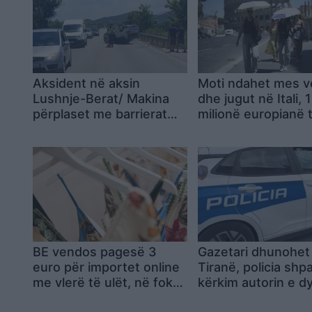
Aksident në aksin
Moti ndahet mes v
Lushnje-Berat/ Makina
dhe jugut në Itali, 
përplaset me barrierat
milionë europianë 
dhe përmbyset, katër të
goditur nga vala e 
plagosur në spital
nxehtit
BE vendos pagesë 3
Gazetari dhunohet
euro për importet online
Tiranë, policia shpa
me vlerë të ulët, në fokus
kërkim autorin e d
Shein, Temu dhe