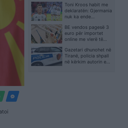
Toni Kroos habit me
deklaratën: Gjermania
nuk ka ende
futbollistë të nivelit
BE vendos pagesë 3
botëror
euro për importet
online me vlerë të
ulët, në fokus Shein,
Gazetari dhunohet në
Temu dhe AliExpress
Tiranë, policia shpall
në kërkim autorin e
dyshuar
atoi