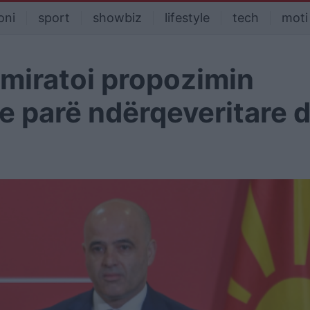
oni
sport
showbiz
lifestyle
tech
moti
 miratoi propozimin
e parë ndërqeveritare d