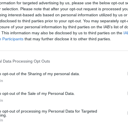
formation for targeted advertising by us, please use the below opt-out s
ërteta dhe më e rëndësishmja, vlerat për të cilat ne p
r selection. Please note that after your opt-out request is processed y
bin dhe shtetin tonë, historinë dhe identitetin që do
eing interest-based ads based on personal information utilized by us or
eministri duke bërë thirrje për unitet.
disclosed to third parties prior to your opt-out. You may separately opt-
losure of your personal information by third parties on the IAB’s list of
. This information may also be disclosed by us to third parties on the
IA
Participants
that may further disclose it to other third parties.
l Data Processing Opt Outs
o opt-out of the Sharing of my personal data.
In
o opt-out of the Sale of my Personal Data.
bullgar thirrje Kovaçevskit:
Bullgaria miratoi propozimin franc
In
mshëm dhe pranoje propozimin
Shkupi e refuzoi: Një tjetër ngërç 
negociatat në horizont?
to opt-out of processing my Personal Data for Targeted
ing.
In