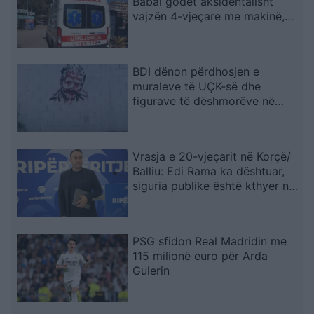
Babai godet aksidentalisht
vajzën 4-vjeçare me makinë,
fëmija humb jetën
BDI dënon përdhosjen e
muraleve të UÇK-së dhe
figurave të dëshmorëve në
Çair
Vrasja e 20-vjeçarit në Korçë/
Balliu: Edi Rama ka dështuar,
siguria publike është kthyer në
pasiguri kronike dhe thirrja
“Jepe dorëheqjen” merr tjetër
peshë
PSG sfidon Real Madridin me
115 milionë euro për Arda
Gulerin