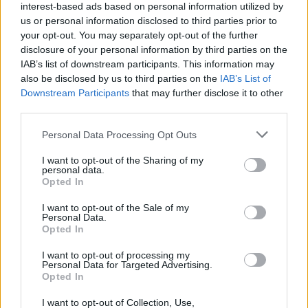
interest-based ads based on personal information utilized by
us or personal information disclosed to third parties prior to
Zelensky përjashton
Ngërçi në Kuvend dhe
your opt-out. You may separately opt-out of the further
disclosure of your personal information by third parties on the
njohjen e Kosovës,
tensionet politike: A po
IAB’s list of downstream participants. This information may
reagon Ministria e
përgatitet Kosova për
also be disclosed by us to third parties on the
IAB’s List of
Jashtme: Prishtina dhe
zgjedhje të tjera?
Downstream Participants
that may further disclose it to other
Kievi nuk mund të
third parties.
krahasohen
Personal Data Processing Opt Outs
I want to opt-out of the Sharing of my
personal data.
Opted In
Varrezat masive
Mbetjet mortore në Zubin
I want to opt-out of the Sale of my
dëshmojnë krimet serbe
Potok rikthejnë plagët e
Personal Data.
në Kosovë, ndërsa
luftës, Fehlinger kërkon
Opted In
përgjegjësit ende nuk janë
drejtësi dhe trysni mbi
përballur me drejtësinë
Serbinë
I want to opt-out of processing my
Personal Data for Targeted Advertising.
Opted In
I want to opt-out of Collection, Use,