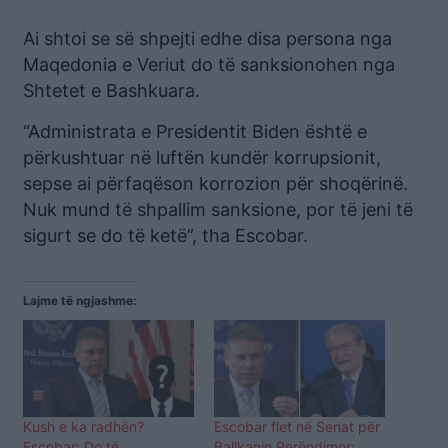
Ai shtoi se së shpejti edhe disa persona nga
Maqedonia e Veriut do të sanksionohen nga
Shtetet e Bashkuara.
“Administrata e Presidentit Biden është e
përkushtuar në luftën kundër korrupsionit,
sepse ai përfaqëson korrozion për shoqërinë.
Nuk mund të shpallim sanksione, por të jeni të
sigurt se do të ketë”, tha Escobar.
Lajme të ngjashme:
Kush e ka radhën?
Escobar flet në Senat për
Escobar: Do të
Ballkanin Perëndimor: