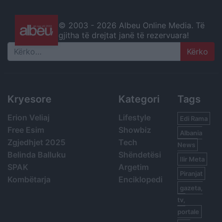
© 2003 -
2026 Albeu Online Media. Të
gjitha të drejtat janë të rezervuara!
Search
Kryesore
Kategori
Tags
Erion Veliaj
Lifestyle
Edi Rama
Free Esim
Showbiz
Albania
Zgjedhjet 2025
Tech
News
Belinda Balluku
Shëndetësi
Ilir Meta
SPAK
Argetim
Piranjat
Kombëtarja
Enciklopedi
gazeta,
tv,
portale