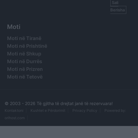
Sali
Berisha
Moti
Moti në Tiranë
Moti në Prishtinë
Moti në Shkup
Moti në Durrës
Moti në Prizren
Moti në Tetovë
© 2003 -
2026 Të gjitha të drejtat janë të rezervuara!
Kontaktoni
Kushtet e Përdorimit
Privacy Policy
Powered by:
orihost.com