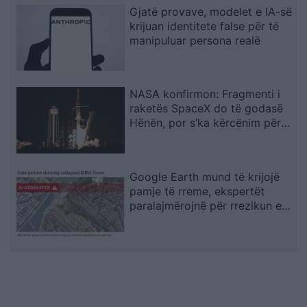
Gjatë provave, modelet e IA-së
krijuan identitete false për të
manipuluar persona realë
NASA konfirmon: Fragmenti i
raketës SpaceX do të godasë
Hënën, por s’ka kërcënim për
Tokën
Google Earth mund të krijojë
pamje të rreme, ekspertët
paralajmërojnë për rrezikun e
dezinformimit