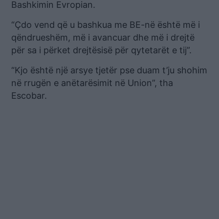
Bashkimin Evropian.
“Çdo vend që u bashkua me BE-në është më i
qëndrueshëm, më i avancuar dhe më i drejtë
për sa i përket drejtësisë për qytetarët e tij”.
“Kjo është një arsye tjetër pse duam t’ju shohim
në rrugën e anëtarësimit në Union”, tha
Escobar.