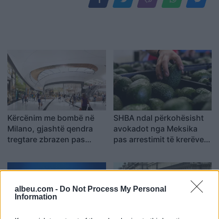
Kërcënim me bombë në
SHBA ndal përkohësisht
Milano, gjashtë qendra
avokadot nga Meksika
tregtare zbrazen pas
pas arrestimit të krerëve
mesazhit me email
të grupeve kriminale
albeu.com -
Do Not Process My Personal
Information