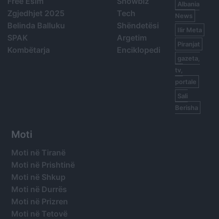
Free Esim
Showbiz
Albania
Zgjedhjet 2025
Tech
News
Belinda Balluku
Shëndetësi
Ilir Meta
SPAK
Argetim
Piranjat
Kombëtarja
Enciklopedi
gazeta,
tv,
portale
Sali
Berisha
Moti
Moti në Tiranë
Moti në Prishtinë
Moti në Shkup
Moti në Durrës
Moti në Prizren
Moti në Tetovë