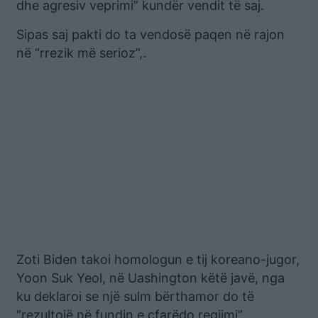
dhe agresiv veprimi” kundër vendit të saj.
Sipas saj pakti do ta vendosë paqen në rajon
në “rrezik më serioz”,.
Zoti Biden takoi homologun e tij koreano-jugor,
Yoon Suk Yeol, në Uashington këtë javë, nga
ku deklaroi se një sulm bërthamor do të
“rezultojë në fundin e çfarëdo regjimi”.