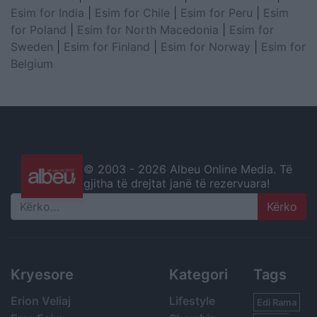
Esim for India
|
Esim for Chile
|
Esim for Peru
|
Esim
for Poland
|
Esim for North Macedonia
|
Esim for
Sweden
|
Esim for Finland
|
Esim for Norway
|
Esim for
Belgium
© 2003 -
2026 Albeu Online Media. Të
gjitha të drejtat janë të rezervuara!
Search
Kryesore
Kategori
Tags
Erion Veliaj
Lifestyle
Edi Rama