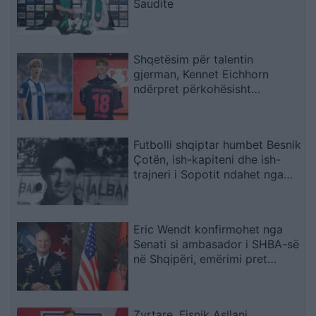
Saudite
Shqetësim për talentin
gjerman, Kennet Eichhorn
ndërpret përkohësisht
karrierën për arsye
shëndetësore
Futbolli shqiptar humbet Besnik
Çotën, ish-kapiteni dhe ish-
trajneri i Sopotit ndahet nga
jeta në moshën 56-vjeçare
Eric Wendt konfirmohet nga
Senati si ambasador i SHBA-së
në Shqipëri, emërimi pret
firmën e Trump
Zyrtare, Fisnik Asllani