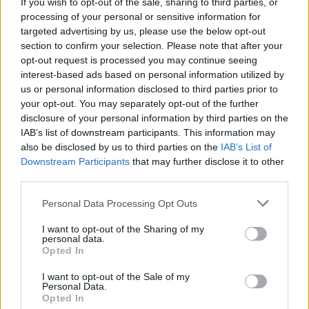
If you wish to opt-out of the sale, sharing to third parties, or
Pas 83 vitesh në detin
Nxehtësia ekstreme në
processing of your personal or sensitive information for
Jon, gjendet thuajse e
Europë po grabit gjumin,
targeted advertising by us, please use the below opt-out
paprekur anija e rrallë
65% e popullsisë raporton
section to confirm your selection. Please note that after your
gjermane LS 6
mbi 3 orë pagjumësi në
opt-out request is processed you may continue seeing
interest-based ads based on personal information utilized by
natë
us or personal information disclosed to third parties prior to
your opt-out. You may separately opt-out of the further
disclosure of your personal information by third parties on the
IAB’s list of downstream participants. This information may
also be disclosed by us to third parties on the
IAB’s List of
Downstream Participants
that may further disclose it to other
Temperaturë rekord në
Masë sigurie për prindërit
third parties.
Austri, termometri shënon
e 14-vjeçares së vrarë, u
41.2°C në Bad Deutsch-
ndalohet kontakti me
Personal Data Processing Opt Outs
Altenburg
familjen e të dyshuarit
I want to opt-out of the Sharing of my
personal data.
Opted In
I want to opt-out of the Sale of my
Personal Data.
Opted In