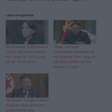
Lajme të ngjashme:
Marrëveshja SHBA-Kore e
“Nëse vazhdoni
Jugut, kërcënon motra e
provokimet ushtarake do
Kim Jong-un: Do të çojë
keni pasoja”, Kim Jong-un
në një rrezik serioz
kërcënon SHBA-në dhe
Korenë e Jugut
“Çmendet” Koreja e Veriut:
E shpall veten shtet me
armë bërthamore