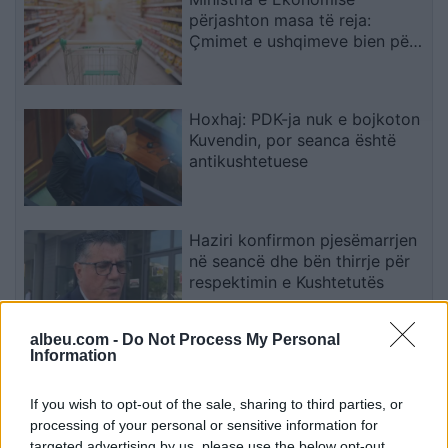
përjashton masa të reja:
Çmimet e ushqimeve bien për
të dytin muaj radhazi
Hoxhaj: PDK-ja nuk e bojkoton
Kuvendin, por seanca është
antikushtetuese
Haziri konfirmon pjesëmarrjen
në seancë dhe bën thirrje për
respektimin e Kushtetutës
albeu.com -
Do Not Process My Personal
Information
Bilanci i zjarreve në vend: 23
vatra të raportuara, dy vijojnë
të monitorohen
If you wish to opt-out of the sale, sharing to third parties, or
processing of your personal or sensitive information for
targeted advertising by us, please use the below opt-out