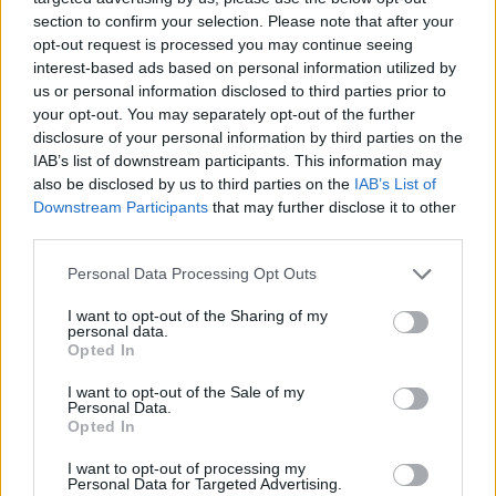
section to confirm your selection. Please note that after your
opt-out request is processed you may continue seeing
interest-based ads based on personal information utilized by
us or personal information disclosed to third parties prior to
your opt-out. You may separately opt-out of the further
disclosure of your personal information by third parties on the
IAB’s list of downstream participants. This information may
also be disclosed by us to third parties on the
IAB’s List of
Downstream Participants
that may further disclose it to other
third parties.
Personal Data Processing Opt Outs
I want to opt-out of the Sharing of my
personal data.
Opted In
I want to opt-out of the Sale of my
Personal Data.
Opted In
Esim for Global
|
Esim for Europe
|
Esim for Caribbean
|
Esim for USA
|
Esim for Italy
|
Esim for Spain
|
Esim
I want to opt-out of processing my
Personal Data for Targeted Advertising.
for Turkey
|
Esim for Germany
|
Esim for Greece
|
Esim