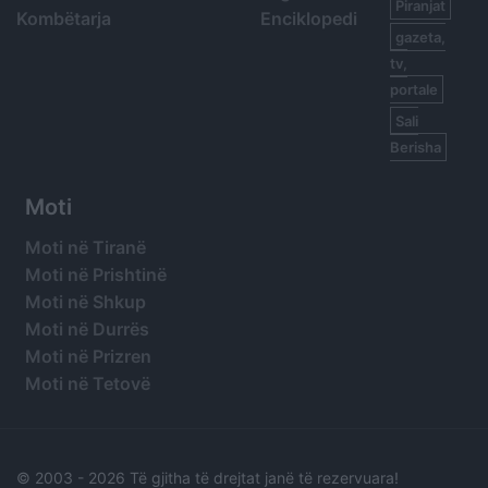
Piranjat
Kombëtarja
Enciklopedi
gazeta,
tv,
portale
Sali
Berisha
Moti
Moti në Tiranë
Moti në Prishtinë
Moti në Shkup
Moti në Durrës
Moti në Prizren
Moti në Tetovë
© 2003 -
2026 Të gjitha të drejtat janë të rezervuara!