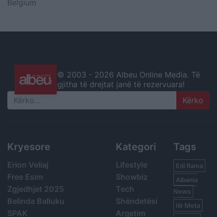
Belgium
© 2003 -
2026 Albeu Online Media. Të
gjitha të drejtat janë të rezervuara!
Search
Kryesore
Kategori
Tags
Erion Veliaj
Lifestyle
Edi Rama
Free Esim
Showbiz
Albania
Zgjedhjet 2025
Tech
News
Belinda Balluku
Shëndetësi
Ilir Meta
SPAK
Argetim