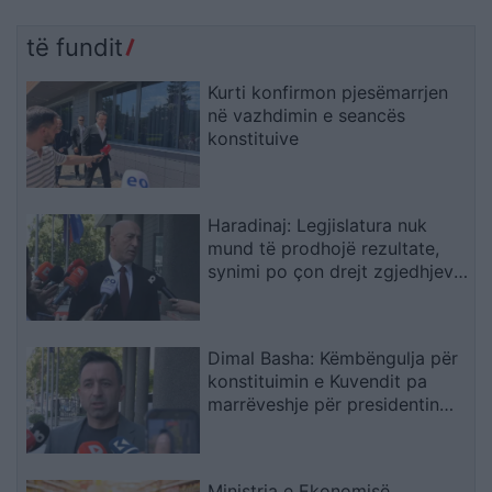
të fundit
Kurti konfirmon pjesëmarrjen
në vazhdimin e seancës
konstituive
Haradinaj: Legjislatura nuk
mund të prodhojë rezultate,
synimi po çon drejt zgjedhjeve
të reja
Dimal Basha: Këmbëngulja për
konstituimin e Kuvendit pa
marrëveshje për presidentin
nënkupton zgjedhje të reja
Ministria e Ekonomisë