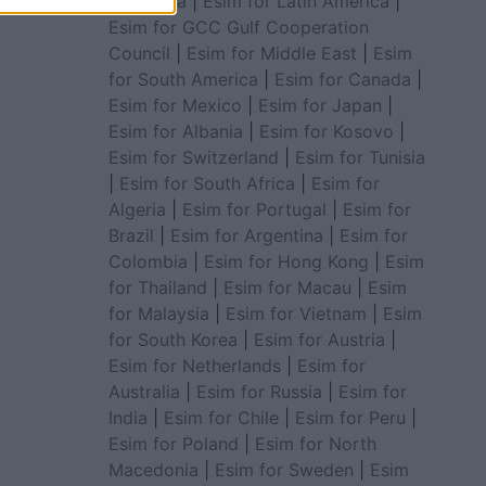
for Africa
|
Esim for Latin America
|
Esim for GCC Gulf Cooperation
Council
|
Esim for Middle East
|
Esim
for South America
|
Esim for Canada
|
Esim for Mexico
|
Esim for Japan
|
Esim for Albania
|
Esim for Kosovo
|
Esim for Switzerland
|
Esim for Tunisia
|
Esim for South Africa
|
Esim for
Algeria
|
Esim for Portugal
|
Esim for
Brazil
|
Esim for Argentina
|
Esim for
Colombia
|
Esim for Hong Kong
|
Esim
for Thailand
|
Esim for Macau
|
Esim
for Malaysia
|
Esim for Vietnam
|
Esim
for South Korea
|
Esim for Austria
|
Esim for Netherlands
|
Esim for
Australia
|
Esim for Russia
|
Esim for
India
|
Esim for Chile
|
Esim for Peru
|
Esim for Poland
|
Esim for North
Macedonia
|
Esim for Sweden
|
Esim