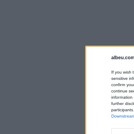
albeu.com
If you wish 
sensitive in
confirm you
continue se
information 
further disc
participants
Downstream 