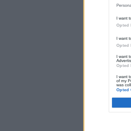
Persona
I want t
Opted 
I want t
Opted 
I want 
Advertis
Opted 
I want t
of my P
was col
Opted 