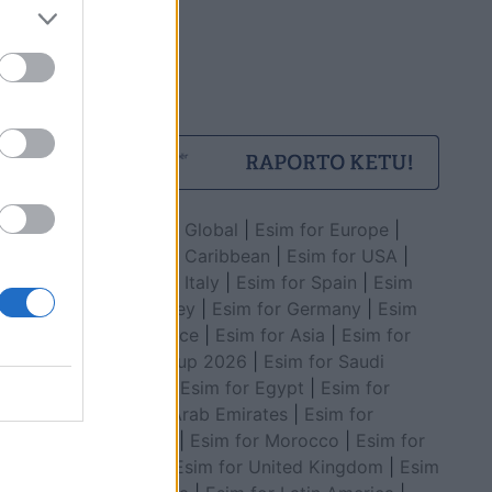
Esim for Global
|
Esim for Europe
|
Esim for Caribbean
|
Esim for USA
|
Esim for Italy
|
Esim for Spain
|
Esim
for Turkey
|
Esim for Germany
|
Esim
for Greece
|
Esim for Asia
|
Esim for
World Cup 2026
|
Esim for Saudi
Arabia
|
Esim for Egypt
|
Esim for
United Arab Emirates
|
Esim for
Balkans
|
Esim for Morocco
|
Esim for
China
|
Esim for United Kingdom
|
Esim