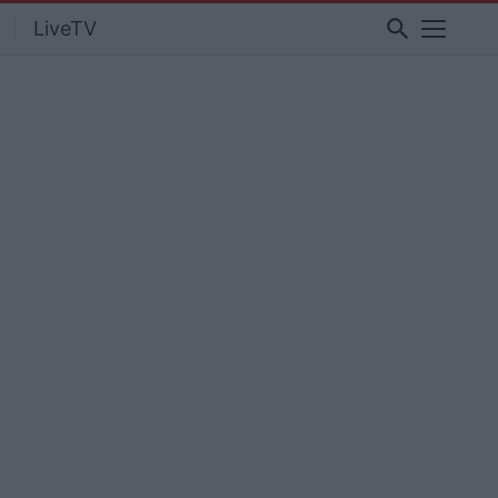
search
LiveTV