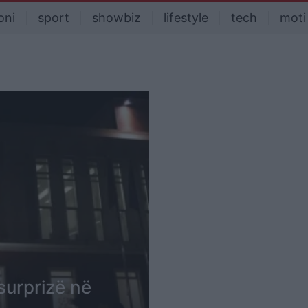
oni
sport
showbiz
lifestyle
tech
moti
surprizë në