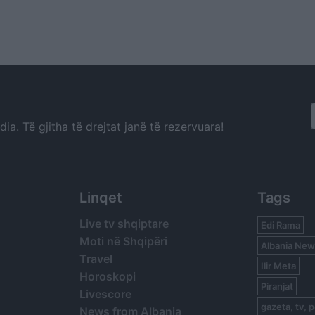
a. Të gjitha të drejtat janë të rezervuara!
Linqet
Tags
Live tv shqiptare
Edi Rama
Moti në Shqipëri
Albania New
Travel
Ilir Meta
Horoskopi
Piranjat
Livescore
gazeta, tv, p
News from Albania