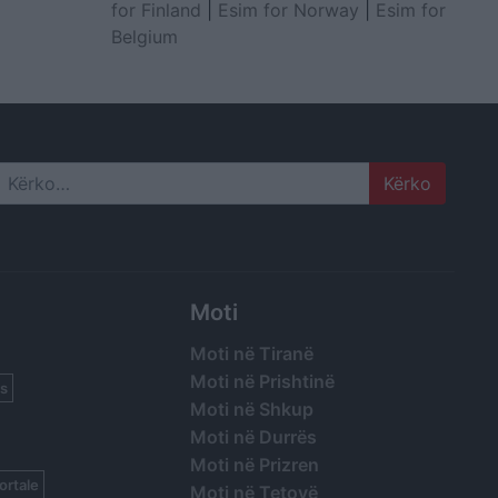
for Finland
|
Esim for Norway
|
Esim for
Belgium
Search
Moti
Moti në Tiranë
Moti në Prishtinë
s
Moti në Shkup
Moti në Durrës
Moti në Prizren
ortale
Moti në Tetovë