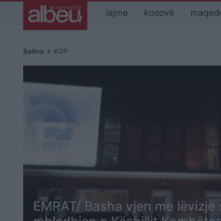
lajme
kosovë
maqed
keyboard_arrow_right
Ballina
KOP
EMRAT/ Basha vjen me lëvizje 