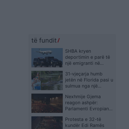
të fundit
SHBA kryen
deportimin e parë të
një emigranti në
Palau, sipas
31-vjeçarja humb
marrëveshjes mes dy
jetën në Florida pasi u
vendeve
sulmua nga një
aligator 3.7 metra i
Nexhmije Gjema
gjatë
reagon ashpër:
Parlamenti Evropian
sot e “bëri për pesë
Protesta e 32-të
pare” Edi Ramën
kundër Edi Ramës