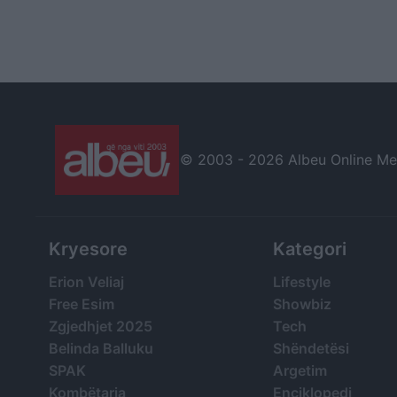
© 2003 -
2026 Albeu Online Medi
Kryesore
Kategori
Erion Veliaj
Lifestyle
Free Esim
Showbiz
Zgjedhjet 2025
Tech
Belinda Balluku
Shëndetësi
SPAK
Argetim
Kombëtarja
Enciklopedi