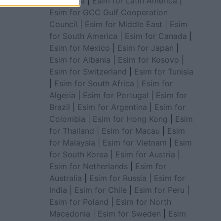
for Africa
|
Esim for Latin America
|
Esim for GCC Gulf Cooperation
Council
|
Esim for Middle East
|
Esim
for South America
|
Esim for Canada
|
Esim for Mexico
|
Esim for Japan
|
Esim for Albania
|
Esim for Kosovo
|
Esim for Switzerland
|
Esim for Tunisia
|
Esim for South Africa
|
Esim for
Algeria
|
Esim for Portugal
|
Esim for
Brazil
|
Esim for Argentina
|
Esim for
Colombia
|
Esim for Hong Kong
|
Esim
for Thailand
|
Esim for Macau
|
Esim
for Malaysia
|
Esim for Vietnam
|
Esim
for South Korea
|
Esim for Austria
|
Esim for Netherlands
|
Esim for
Australia
|
Esim for Russia
|
Esim for
India
|
Esim for Chile
|
Esim for Peru
|
Esim for Poland
|
Esim for North
Macedonia
|
Esim for Sweden
|
Esim