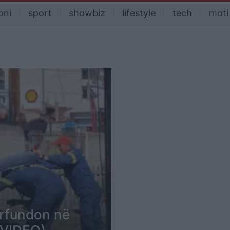
oni
sport
showbiz
lifestyle
tech
moti
ërfundon në