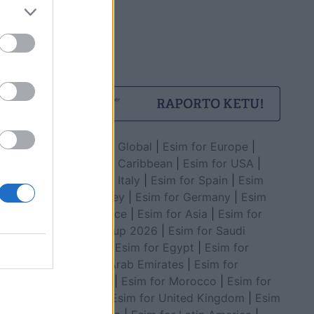
Esim for Global
|
Esim for Europe
|
Esim for Caribbean
|
Esim for USA
|
Esim for Italy
|
Esim for Spain
|
Esim
for Turkey
|
Esim for Germany
|
Esim
for Greece
|
Esim for Asia
|
Esim for
World Cup 2026
|
Esim for Saudi
Arabia
|
Esim for Egypt
|
Esim for
United Arab Emirates
|
Esim for
Balkans
|
Esim for Morocco
|
Esim for
China
|
Esim for United Kingdom
|
Esim