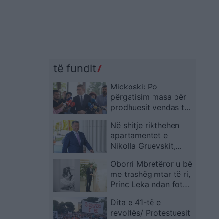
të fundit
Mickoski: Po
përgatisim masa për
prodhuesit vendas të
qumështit dhe rregulla
Në shitje rikthehen
më të forta për
apartamentet e
importin
Nikolla Gruevskit,
vlera mesatare për
Oborri Mbretëror u bë
metër katror kalon
me trashëgimtar të ri,
3.400 euro
Princ Leka ndan foton
me të birin Aleksandër
Dita e 41-të e
dhe Princeshë Blertën:
revoltës/ Protestuesit
Kënaqësi e veçantë