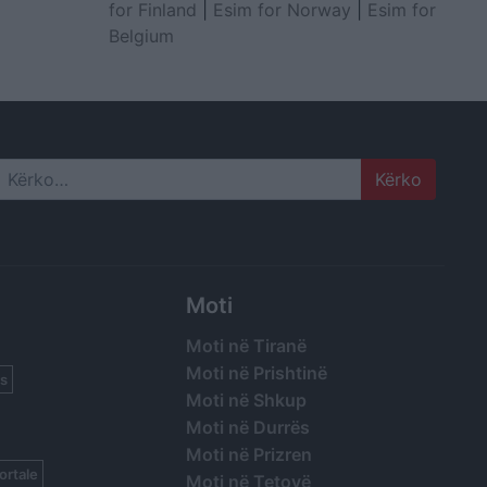
for Finland
|
Esim for Norway
|
Esim for
Belgium
Search
Moti
Moti në Tiranë
Moti në Prishtinë
s
Moti në Shkup
Moti në Durrës
Moti në Prizren
ortale
Moti në Tetovë