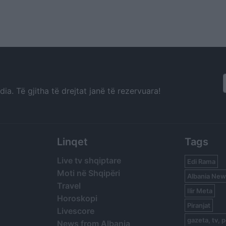
a. Të gjitha të drejtat janë të rezervuara!
Linqet
Tags
Live tv shqiptare
Edi Rama
Moti në Shqipëri
Albania New
Travel
Ilir Meta
Horoskopi
Piranjat
Livescore
gazeta, tv, p
News from Albania