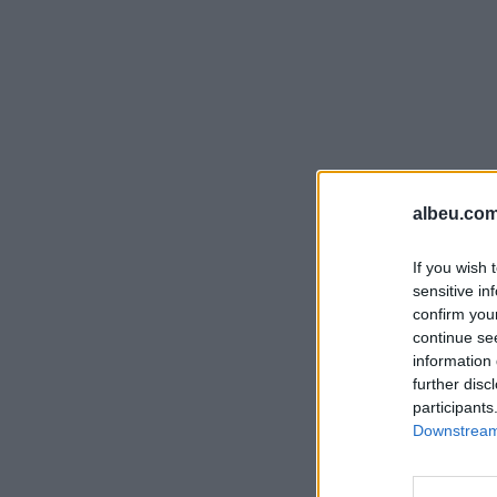
albeu.com
If you wish 
sensitive in
confirm you
continue se
information 
further disc
participants
Downstream 