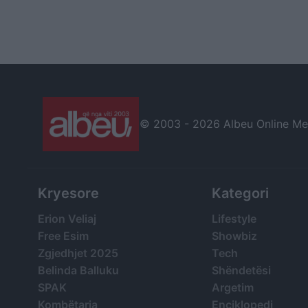
© 2003 -
2026 Albeu Online Medi
Kryesore
Kategori
Erion Veliaj
Lifestyle
Free Esim
Showbiz
Zgjedhjet 2025
Tech
Belinda Balluku
Shëndetësi
SPAK
Argetim
Kombëtarja
Enciklopedi