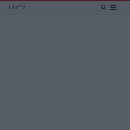
search
LiveTV