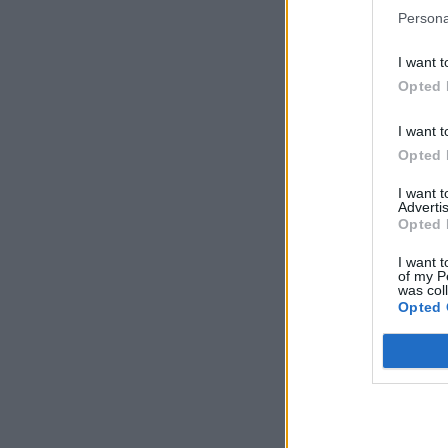
Persona
I want t
Opted 
I want t
Opted 
I want 
Advertis
Opted 
I want t
of my P
was col
Opted 