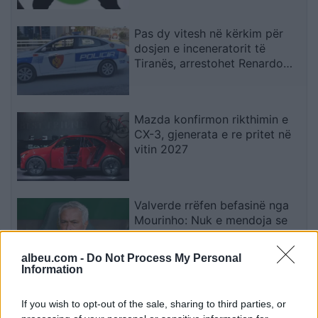
Pas dy vitesh në kërkim për
dosjen e inceneratorit të
Tiranës, arrestohet Renardo
Nallbani në Palasë
Mazda konfirmon rikthimin e
CX-3, gjenerata e re pritet në
vitin 2027
Valverde rrëfen befasinë nga
Mourinho: Nuk e mendoja se
do të ishte kështu
albeu.com -
Do Not Process My Personal
Information
Arrestohet 73-vjeçari në Krujë,
If you wish to opt-out of the sale, sharing to third parties, or
ndezi zjarr për të djegur barin