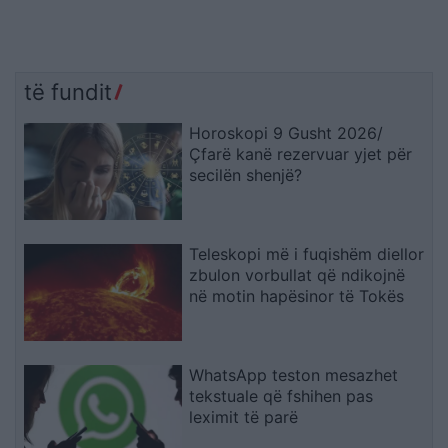
të fundit
Horoskopi 9 Gusht 2026/
Çfarë kanë rezervuar yjet për
secilën shenjë?
Teleskopi më i fuqishëm diellor
zbulon vorbullat që ndikojnë
në motin hapësinor të Tokës
WhatsApp teston mesazhet
tekstuale që fshihen pas
leximit të parë