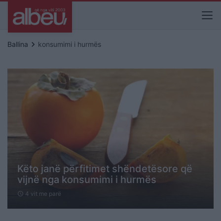
keyboard_arrow_right
Ballina
konsumimi i hurmës
Këto janë përfitimet shëndetësore që
vijnë nga konsumimi i hurmës
4 vit me parë
schedule