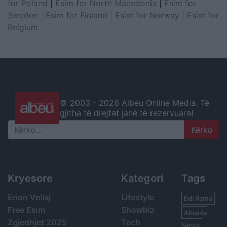
for Poland
|
Esim for North Macedonia
|
Esim for
Sweden
|
Esim for Finland
|
Esim for Norway
|
Esim for
Belgium
© 2003 -
2026 Albeu Online Media. Të
gjitha të drejtat janë të rezervuara!
Search
Kryesore
Kategori
Tags
Erion Veliaj
Lifestyle
Edi Rama
Free Esim
Showbiz
Albania
Zgjedhjet 2025
Tech
News