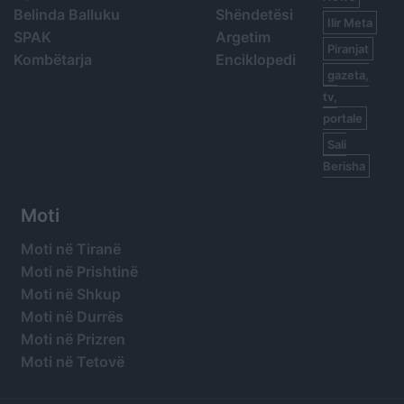
Belinda Balluku
Shëndetësi
Ilir Meta
SPAK
Argetim
Piranjat
Kombëtarja
Enciklopedi
gazeta,
tv,
portale
Sali
Berisha
Moti
Moti në Tiranë
Moti në Prishtinë
Moti në Shkup
Moti në Durrës
Moti në Prizren
Moti në Tetovë