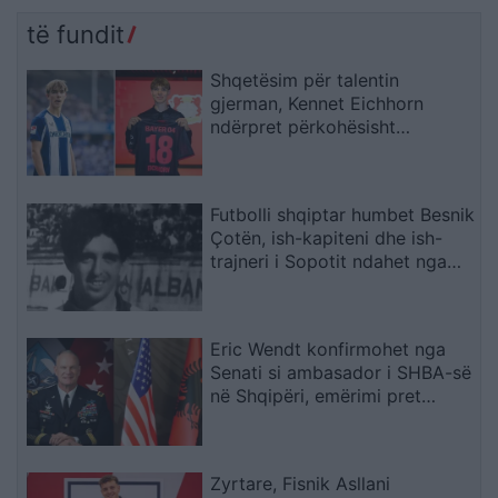
të fundit
Shqetësim për talentin
gjerman, Kennet Eichhorn
ndërpret përkohësisht
karrierën për arsye
shëndetësore
Futbolli shqiptar humbet Besnik
Çotën, ish-kapiteni dhe ish-
trajneri i Sopotit ndahet nga
jeta në moshën 56-vjeçare
Eric Wendt konfirmohet nga
Senati si ambasador i SHBA-së
në Shqipëri, emërimi pret
firmën e Trump
Zyrtare, Fisnik Asllani