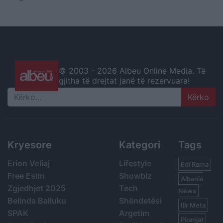
© 2003 -
2026 Albeu Online Media. Të
gjitha të drejtat janë të rezervuara!
Search
Kryesore
Kategori
Tags
Erion Veliaj
Lifestyle
Edi Rama
Free Esim
Showbiz
Albania
Zgjedhjet 2025
Tech
News
Belinda Balluku
Shëndetësi
Ilir Meta
SPAK
Argetim
Piranjat