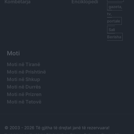
Kombëtarja
Enciklopedi
gazeta,
tv,
portale
Sali
Berisha
Moti
Moti në Tiranë
Moti në Prishtinë
Moti në Shkup
Moti në Durrës
Moti në Prizren
Moti në Tetovë
© 2003 -
2026 Të gjitha të drejtat janë të rezervuara!