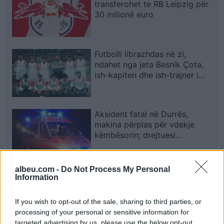
transferohet te RB Leipzig për
30 milionë euro
Futbolli librazhdas në zi,
ndahet nga jeta Besnik Çota,
ish-kapiten dhe ish-trajner i
Sopotit
Aksident fatal në Durrës,
makina përplas për vdekje
këmbësorin; drejtuesi
shoqërohet në polici
albeu.com -
Do Not Process My Personal
VIDEO/ Ndërhyrja “horror” e
Information
Enea Mihajt në MLS, mbrojtësi
ndëshkohet me të kuq dhe
If you wish to opt-out of the sale, sharing to third parties, or
gjobë
processing of your personal or sensitive information for
targeted advertising by us, please use the below opt-out