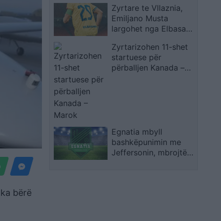
Zyrtare te Vllaznia,
Emiljano Musta
largohet nga Elbasani
dhe firmos me rivalët
Zyrtarizohen 11-shet
e Superiores
startuese për
përballjen Kanada –
Marok
Egnatia mbyll
bashkëpunimin me
Jeffersonin, mbrojtësi
brazilian largohet nga
rrogozhinasit pas një
viti
 ka bërë