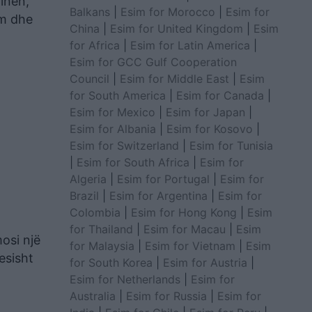
inën,
Balkans
|
Esim for Morocco
|
Esim for
ëm dhe
China
|
Esim for United Kingdom
|
Esim
for Africa
|
Esim for Latin America
|
Esim for GCC Gulf Cooperation
Council
|
Esim for Middle East
|
Esim
for South America
|
Esim for Canada
|
Esim for Mexico
|
Esim for Japan
|
Esim for Albania
|
Esim for Kosovo
|
Esim for Switzerland
|
Esim for Tunisia
|
Esim for South Africa
|
Esim for
Algeria
|
Esim for Portugal
|
Esim for
Brazil
|
Esim for Argentina
|
Esim for
Colombia
|
Esim for Hong Kong
|
Esim
for Thailand
|
Esim for Macau
|
Esim
mosi një
for Malaysia
|
Esim for Vietnam
|
Esim
esisht
for South Korea
|
Esim for Austria
|
Esim for Netherlands
|
Esim for
Australia
|
Esim for Russia
|
Esim for