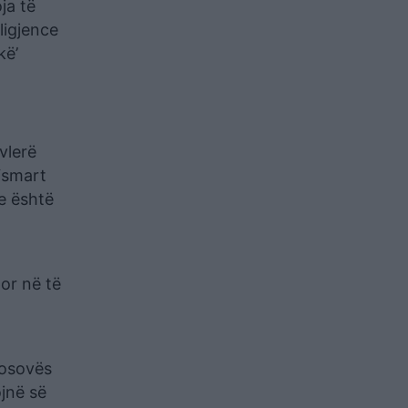
ja të
ligjence
kë’
vlerë
“smart
ve është
por në të
Kosovës
jnë së