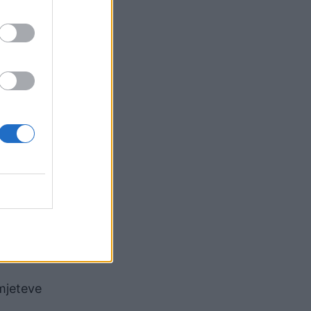
 në
sesshme
uar
tritë
rake,
ët
etikë me
 mjeteve