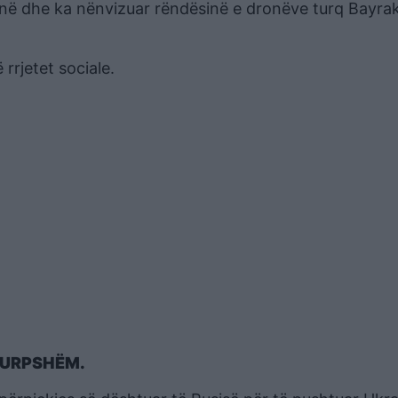
ainë dhe ka nënvizuar rëndësinë e dronëve turq Bayrak
rrjetet sociale.
 TURPSHËM.