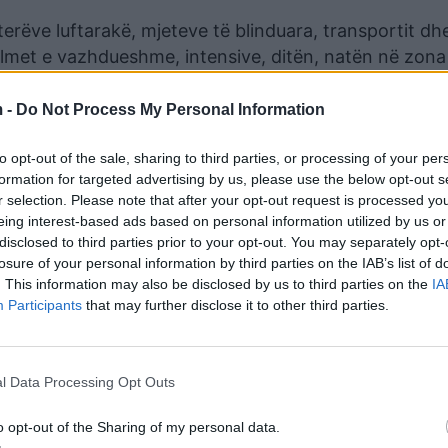
rëve luftarakë, mjeteve të blinduara, transportit dh
ulmet e vazhdueshme, intensive, ditën, natën në zon
tencës Ukrainase po bëjnë xhirot e Botës.
 -
Do Not Process My Personal Information
rutëve studentë rusë të frikësuar, të pamotivuar, të
n me forcë në universitete, duke i çuar drejt vdekjes n
to opt-out of the sale, sharing to third parties, or processing of your per
udentë, të cilët kanë denoncuar me zë dhe figurë dë
formation for targeted advertising by us, please use the below opt-out s
o video të shpërndahen në mënyrë që t’i shohë e gjit
r selection. Please note that after your opt-out request is processed y
eing interest-based ads based on personal information utilized by us or
të në armiqësi me popullin e Ukrainës, por është push
disclosed to third parties prior to your opt-out. You may separately opt-
losure of your personal information by third parties on the IAB’s list of
ombëtarët i Putinit dhe i stafit të tij të ngushtë, të ci
. This information may also be disclosed by us to third parties on the
IA
s. Askush nuk e kishte menduar se rezistenca e Ukra
Participants
that may further disclose it to other third parties.
 e lëvizëshme. Deri në ditën e sotme ushtria ruse p
ikologjike, luftës informative, luftës së parregullt dhe 
 ushtarë (të vrarë, plagosur, kapur peng, dezertuar 
l Data Processing Opt Outs
 pasqyron jo më pak 1/5 e sasisë së përgjithshme të tr
o opt-out of the Sharing of my personal data.