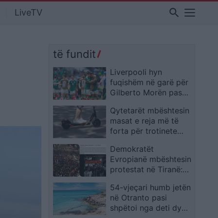
search
LiveTV
të fundit
Liverpooli hyn
fuqishëm në garë për
Gilberto Morën pas
shpërthimit të tij në
Qytetarët mbështesin
Kupën e Botës 2026
masat e reja më të
forta për trotinete
elektrikë
Demokratët
Evropianë mbështesin
protestat në Tiranë:
Evropa të jetë në krah
54-vjeçari humb jetën
të të rinjve që ngrejnë
në Otranto pasi
zërin
shpëtoi nga deti dy
binjakët e tij 8-vjeçarë