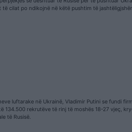
përpjekjes së dështuar të Rusisë për të pushtuar Ukra
të cilat po ndikojnë në këtë pushtim të jashtëligjsh
eve luftarake në Ukrainë, Vladimir Putini se fundi fir
të 134.500 rekrutëve të rinj të moshës 18-27 vjeç, kry
le të Rusisë.