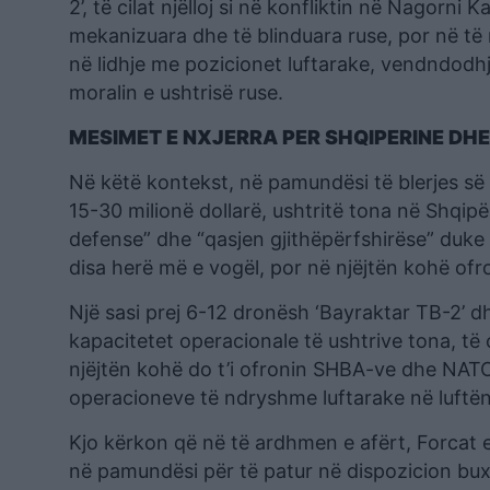
2’, të cilat njëlloj si në konfliktin në Nagorn
mekanizuara dhe të blinduara ruse, por në të
në lidhje me pozicionet luftarake, vendndodhje
moralin e ushtrisë ruse.
MESIMET E NXJERRA PER SHQIPERINE DH
Në këtë kontekst, në pamundësi të blerjes së
15-30 milionë dollarë, ushtritë tona në Shqi
defense” dhe “qasjen gjithëpërfshirëse” duke u
disa herë më e vogël, por në njëjtën kohë ofro
Një sasi prej 6-12 dronësh ‘Bayraktar TB-2’ dh
kapacitetet operacionale të ushtrive tona, të 
njëjtën kohë do t’i ofronin SHBA-ve dhe NATO
operacioneve të ndryshme luftarake në luftën 
Kjo kërkon që në të ardhmen e afërt, Forcat 
në pamundësi për të patur në dispozicion buxh