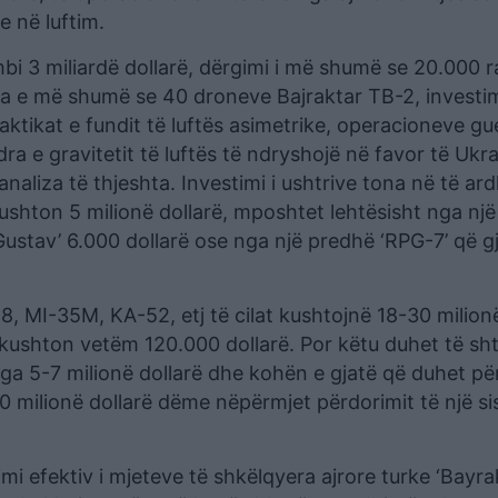
e në luftim.
bi 3 miliardë dollarë, dërgimi i më shumë se 20.000 
a e më shumë se 40 droneve Bajraktar TB-2, investim
aktikat e fundit të luftës asimetrike, operacioneve gue
ra e gravitetit të luftës të ndryshojë në favor të Ukra
 analiza të thjeshta. Investimi i ushtrive tona në të a
kushton 5 milionë dollarë, mposhtet lehtësisht nga një
l Gustav’ 6.000 dollarë ose nga një predhë ‘RPG-7’ që 
8, MI-35M, KA-52, etj të cilat kushtojnë 18-30 milion
ë kushton vetëm 120.000 dollarë. Por këtu duhet të sh
ga 5-7 milionë dollarë dhe kohën e gjatë që duhet për 
 milionë dollarë dëme nëpërmjet përdorimit të një si
mi efektiv i mjeteve të shkëlqyera ajrore turke ‘Bayr