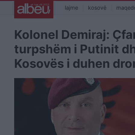
lajme
kosovë
maqed
Kolonel Demiraj: Çfa
turpshëm i Putinit d
Kosovës i duhen dro