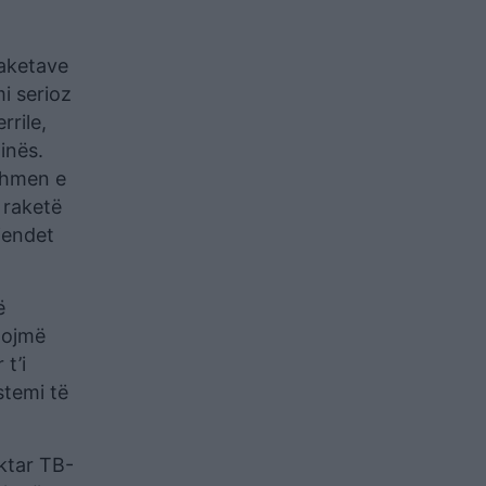
raketave
i serioz
rrile,
inës.
rdhmen e
 raketë
gjendet
ë
tojmë
t’i
stemi të
aktar TB-