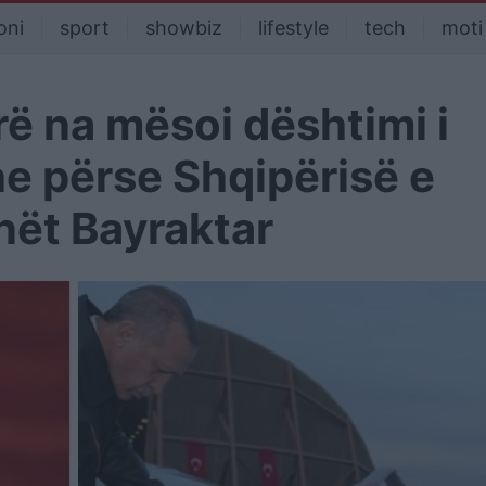
oni
sport
showbiz
lifestyle
tech
moti
rë na mësoi dështimi i
he përse Shqipërisë e
nët Bayraktar