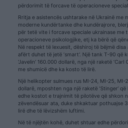
përdorimit të forcave të operacioneve special
Rritja e asistencës ushtarake në Ukrainë me m
moderne kundërtanke dhe kundërajrore, blerj
për tetë vite i forcave speciale ukrainase me t
operacioneve psikologjike, etj ka bërë që qënd
Në respekt të lexuesit, dëshiroj të bëjmë disa
afërt duhet të jetë ‘smart’. Një tank T-90 që 
‘Javelin’ 160.000 dollarë, nga një raketë ‘Car
me shumicë dhe ka kosto të lirë.
Një helikopter sulmues rus MI-24, MI-25, MI-2
dollarë, mposhten nga një raketë ‘Stinger’ q
edhe kostot e trajnimit të pilotëve që shkon n
zëvendësuar ata, duke shkaktuar pothuajse 30
lirë dhe të lëvizshëm luftimi.
Në të njëjtën kohë, duhet shtuar edhe përdori