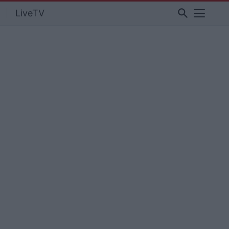
search
LiveTV