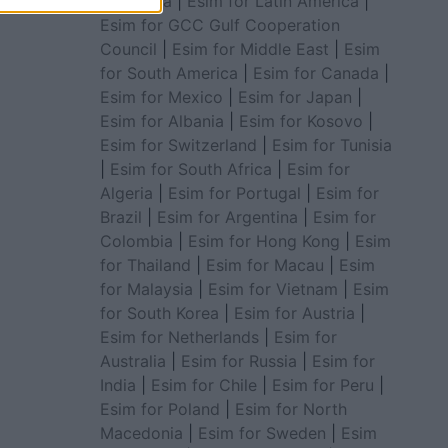
for Africa
|
Esim for Latin America
|
Esim for GCC Gulf Cooperation
Council
|
Esim for Middle East
|
Esim
for South America
|
Esim for Canada
|
Esim for Mexico
|
Esim for Japan
|
Esim for Albania
|
Esim for Kosovo
|
Esim for Switzerland
|
Esim for Tunisia
|
Esim for South Africa
|
Esim for
Algeria
|
Esim for Portugal
|
Esim for
Brazil
|
Esim for Argentina
|
Esim for
Colombia
|
Esim for Hong Kong
|
Esim
for Thailand
|
Esim for Macau
|
Esim
for Malaysia
|
Esim for Vietnam
|
Esim
for South Korea
|
Esim for Austria
|
Esim for Netherlands
|
Esim for
Australia
|
Esim for Russia
|
Esim for
India
|
Esim for Chile
|
Esim for Peru
|
Esim for Poland
|
Esim for North
Macedonia
|
Esim for Sweden
|
Esim