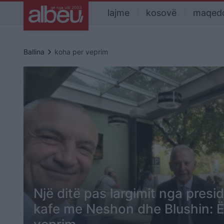
lajme
kosovë
maqed
keyboard_arrow_right
Ballina
koha per veprim
Një ditë pas largimit nga pres
kafe me Neshon dhe Blushin: 