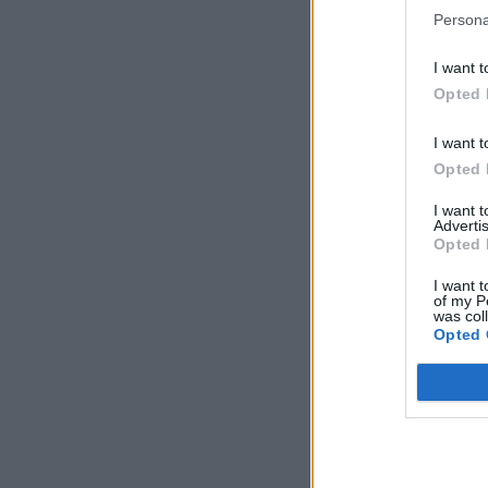
Persona
I want t
Opted 
I want t
Opted 
I want 
Advertis
Opted 
I want t
of my P
was col
Opted 