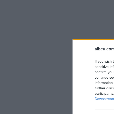
albeu.com
If you wish 
sensitive in
confirm you
continue se
information 
further disc
participants
Downstream 