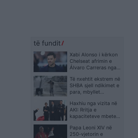
të fundit
Xabi Alonso i kërkon
Chelseat afrimin e
Álvaro Carreras nga
Real Madridi
Të nxehtit ekstrem në
SHBA sjell ndikimet e
para, mbyllet
përkohësisht Panairi i
Haxhiu nga vizita në
Madh Shtetëror
AKI: Rritja e
Amerikan gjatë
kapaciteteve mbetet
kremtimeve të 4
kyçe për përballimin e
Korrikut
Papa Leoni XIV në
sfidave të ardhshme
250-vjetorin e