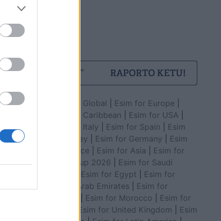
Esim for Global
|
Esim for Europe
|
Esim for Caribbean
|
Esim for USA
|
Esim for Italy
|
Esim for Spain
|
Esim
for Turkey
|
Esim for Germany
|
Esim
for Greece
|
Esim for Asia
|
Esim for
World Cup 2026
|
Esim for Saudi
Arabia
|
Esim for Egypt
|
Esim for
United Arab Emirates
|
Esim for
Balkans
|
Esim for Morocco
|
Esim for
China
|
Esim for United Kingdom
|
Esim