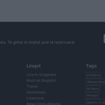
a. Të gjitha të drejtat janë të rezervuara!
Linqet
Tags
Live tv shqiptare
Edi Rama
Moti në Shqipëri
Albania New
Travel
Ilir Meta
Horoskopi
Piranjat
Livescore
gazeta, tv, p
News from Albania