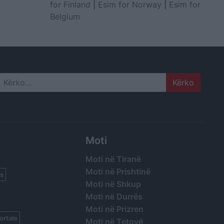
for Finland
|
Esim for Norway
|
Esim for
Belgium
Search
Moti
Moti në Tiranë
Moti në Prishtinë
s
Moti në Shkup
Moti në Durrës
Moti në Prizren
ortale
Moti në Tetovë