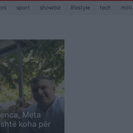
oni
sport
showbiz
lifestyle
tech
moti
idenca, Meta
Është koha për