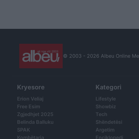
© 2003 -
2026 Albeu Online Medi
Kryesore
Kategori
Erion Veliaj
Lifestyle
Free Esim
Showbiz
Zgjedhjet 2025
Tech
Belinda Balluku
Shëndetësi
SPAK
Argetim
Kombëtarja
Enciklopedi