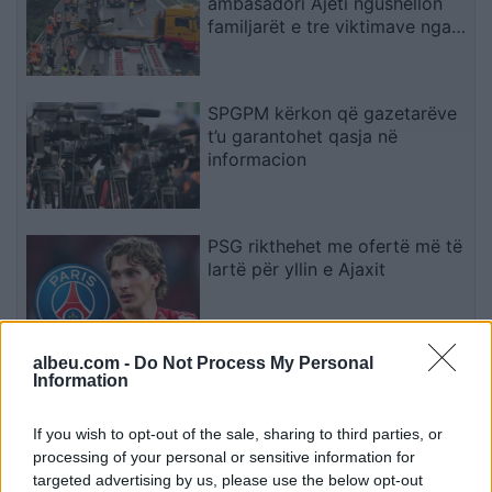
ambasadori Ajeti ngushëllon
familjarët e tre viktimave nga
Kosova
SPGPM kërkon që gazetarëve
t’u garantohet qasja në
informacion
PSG rikthehet me ofertë më të
lartë për yllin e Ajaxit
albeu.com -
Do Not Process My Personal
Toyota po përgatit një
Information
supermakinë ekskluzive me dy
vende
If you wish to opt-out of the sale, sharing to third parties, or
processing of your personal or sensitive information for
targeted advertising by us, please use the below opt-out