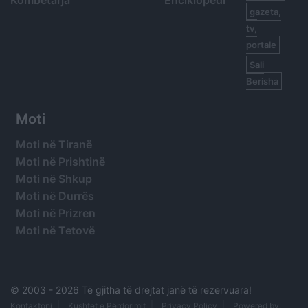
Kombëtarja
Enciklopedi
gazeta,
tv,
portale
Sali
Berisha
Moti
Moti në Tiranë
Moti në Prishtinë
Moti në Shkup
Moti në Durrës
Moti në Prizren
Moti në Tetovë
© 2003 -
2026 Të gjitha të drejtat janë të rezervuara!
Kontaktoni
Kushtet e Përdorimit
Privacy Policy
Powered by: