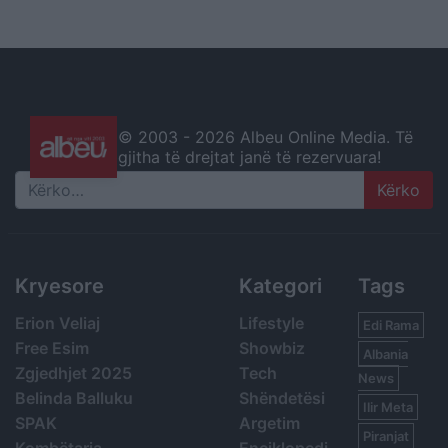
© 2003 -
2026 Albeu Online Media. Të
gjitha të drejtat janë të rezervuara!
Search
Kryesore
Kategori
Tags
Erion Veliaj
Lifestyle
Edi Rama
Free Esim
Showbiz
Albania
Zgjedhjet 2025
Tech
News
Belinda Balluku
Shëndetësi
Ilir Meta
SPAK
Argetim
Piranjat