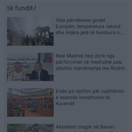
të fundit
Vala përvëluese godet
Europën, temperatura rekord
dhe mijëra jetë të humbura nga
nxehtësia
Real Madridi heq dorë nga
përforcimet në mesfushë pasi
dështoi marrëveshja me Rodrin
Ende pa njoftim për vazhdimin
e seancës konstituive të
Kuvendit
Aksidenti tragjik në Bavari,