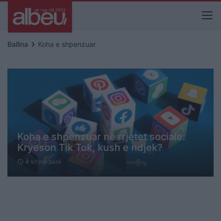
keyboard_arrow_right
Ballina
Koha e shpenzuar
Koha e shpenzuar në rrjetet sociale:
Kryeson Tik Tok, kush e ndjek?
4 vit me parë
schedule