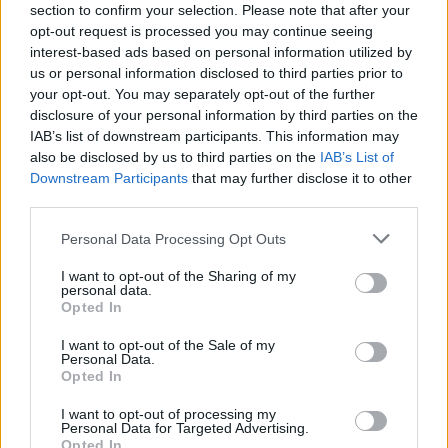
section to confirm your selection. Please note that after your
opt-out request is processed you may continue seeing
interest-based ads based on personal information utilized by
us or personal information disclosed to third parties prior to
your opt-out. You may separately opt-out of the further
disclosure of your personal information by third parties on the
IAB’s list of downstream participants. This information may
also be disclosed by us to third parties on the
IAB’s List of
Downstream Participants
that may further disclose it to other
third parties.
Personal Data Processing Opt Outs
I want to opt-out of the Sharing of my
personal data.
Opted In
I want to opt-out of the Sale of my
Personal Data.
Opted In
Esim for Global
|
Esim for Europe
|
Esim for Caribbean
|
Esim for USA
|
Esim for Italy
|
Esim for Spain
|
Esim
I want to opt-out of processing my
for Turkey
|
Esim for Germany
|
Esim for Greece
|
Esim
Personal Data for Targeted Advertising.
Opted In