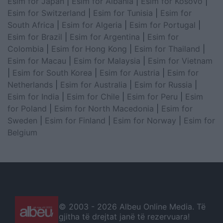
Esim for Japan
|
Esim for Albania
|
Esim for Kosovo
|
Esim for Switzerland
|
Esim for Tunisia
|
Esim for
South Africa
|
Esim for Algeria
|
Esim for Portugal
|
Esim for Brazil
|
Esim for Argentina
|
Esim for
Colombia
|
Esim for Hong Kong
|
Esim for Thailand
|
Esim for Macau
|
Esim for Malaysia
|
Esim for Vietnam
|
Esim for South Korea
|
Esim for Austria
|
Esim for
Netherlands
|
Esim for Australia
|
Esim for Russia
|
Esim for India
|
Esim for Chile
|
Esim for Peru
|
Esim
for Poland
|
Esim for North Macedonia
|
Esim for
Sweden
|
Esim for Finland
|
Esim for Norway
|
Esim for
Belgium
© 2003 -
2026 Albeu Online Media. Të
gjitha të drejtat janë të rezervuara!