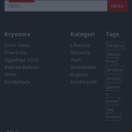
Search
Kryesore
Kategori
Tags
Erion Veliaj
Lifestyle
Edi Rama
Free Esim
Showbiz
Albania
Zgjedhjet 2025
Tech
News
Belinda Balluku
Shëndetësi
Ilir Meta
SPAK
Argetim
Piranjat
Kombëtarja
Enciklopedi
gazeta,
tv,
portale
Sali
Berisha