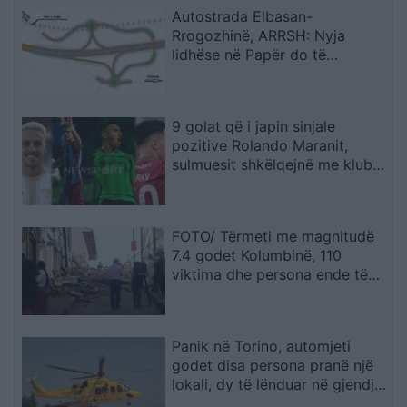
Autostrada Elbasan-
Rrogozhinë, ARRSH: Nyja
lidhëse në Papër do të
ndërtohet në një fazë të dytë
9 golat që i japin sinjale
pozitive Rolando Maranit,
sulmuesit shkëlqejnë me klubet
e tyre (STATISTIKAT)
FOTO/ Tërmeti me magnitudë
7.4 godet Kolumbinë, 110
viktima dhe persona ende të
bllokuar nën rrënoja
Panik në Torino, automjeti
godet disa persona pranë një
lokali, dy të lënduar në gjendje
të rëndë