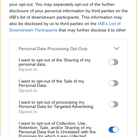
lidhëse në Papër do të
njësia administrative të
your opt-out. You may separately opt-out of the further
ndërtohet në një fazë të
bëhet sërish bashki
disclosure of your personal information by third parties on the
dytë
IAB’s list of downstream participants. This information may
also be disclosed by us to third parties on the
IAB’s List of
Downstream Participants
that may further disclose it to other
third parties.
Personal Data Processing Opt Outs
I want to opt-out of the Sharing of my
Reforma Territoriale vë
Forcat e Armatosura
personal data.
bashkitë në lëvizje në
vlerësojnë rezultatet e 6-
Opted In
kulmin e sezonit veror për
mujorit të parë:
përmbushjen e kërkesave
Përmirësime në rekrutim,
I want to opt-out of the Sale of my
Personal Data.
stërvitje dhe modernizim
Opted In
I want to opt-out of processing my
Personal Data for Targeted Advertising.
Opted In
I want to opt-out of Collection, Use,
Retention, Sale, and/or Sharing of my
Detyrimet e bashkive dhe
Prishen strukturat e
Personal Data that Is Unrelated with the
Purposes for which it was collected.