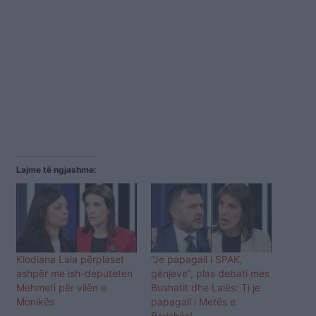
Lajme të ngjashme:
Klodiana Lala përplaset
“Je papagall i SPAK,
ashpër me ish-deputeten
gënjeve”, plas debati mes
Mehmeti për vilën e
Bushatit dhe Lalës: Ti je
Monikës
papagall i Metës e
Berishës!