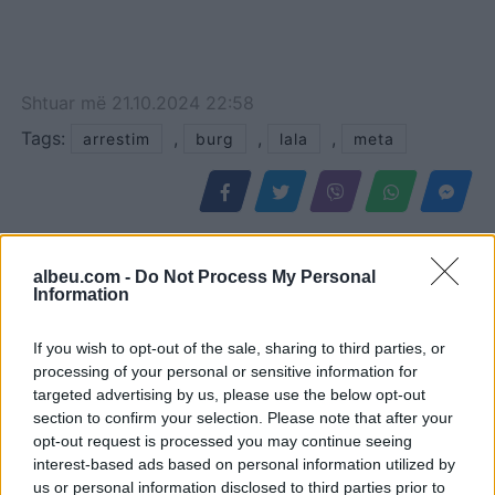
Shtuar
më
21.10.2024 22:58
Tags:
,
,
,
arrestim
burg
lala
meta
albeu.com -
Do Not Process My Personal
Information
If you wish to opt-out of the sale, sharing to third parties, or
processing of your personal or sensitive information for
targeted advertising by us, please use the below opt-out
section to confirm your selection. Please note that after your
opt-out request is processed you may continue seeing
Autostrada Elbasan-
Banorët protestojnë në
interest-based ads based on personal information utilized by
Rrogozhinë, ARRSH: Nyja
Orikum, kërkojnë që
us or personal information disclosed to third parties prior to