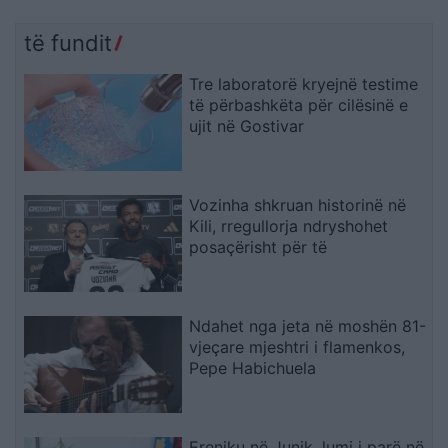
të fundit
Tre laboratorë kryejnë testime
të përbashkëta për cilësinë e
ujit në Gostivar
Vozinha shkruan historinë në
Kili, rregullorja ndryshohet
posaçërisht për të
Ndahet nga jeta në moshën 81-
vjeçare mjeshtri i flamenkos,
Pepe Habichuela
Ereniku në Junik, lumi i parë në