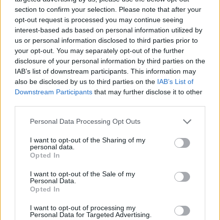
section to confirm your selection. Please note that after your
opt-out request is processed you may continue seeing
interest-based ads based on personal information utilized by
us or personal information disclosed to third parties prior to
your opt-out. You may separately opt-out of the further
disclosure of your personal information by third parties on the
IAB’s list of downstream participants. This information may
also be disclosed by us to third parties on the
IAB’s List of
Downstream Participants
that may further disclose it to other
third parties.
Personal Data Processing Opt Outs
I want to opt-out of the Sharing of my
personal data.
Opted In
I want to opt-out of the Sale of my
Personal Data.
Opted In
Esim for Global
|
Esim for Europe
|
Esim for Caribbean
|
Esim for USA
|
Esim for Italy
|
Esim for Spain
|
Esim
I want to opt-out of processing my
Personal Data for Targeted Advertising.
for Turkey
|
Esim for Germany
|
Esim for Greece
|
Esim