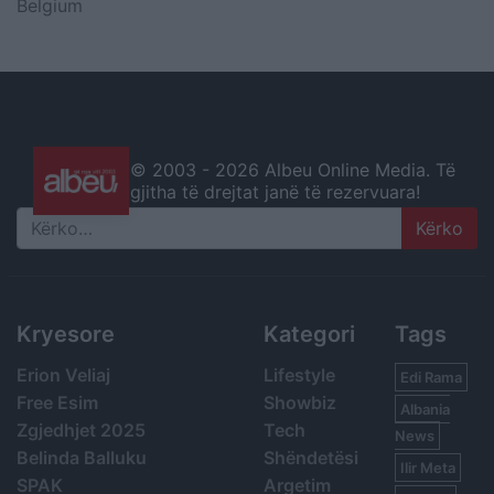
Belgium
© 2003 -
2026 Albeu Online Media. Të
gjitha të drejtat janë të rezervuara!
Search
Kryesore
Kategori
Tags
Erion Veliaj
Lifestyle
Edi Rama
Free Esim
Showbiz
Albania
Zgjedhjet 2025
Tech
News
Belinda Balluku
Shëndetësi
Ilir Meta
SPAK
Argetim