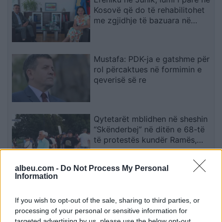
Kosovë që do të rehabilitohet
me zgjidhje të bazuara në
natyrë
Mustafa: PDK-ja e gatshme për
rol përcaktues në formimin e
qeverisë së re
Qytetarët mblidhen në sheshin
“Skënderbej” në ditën e 68-të
të protestës kundër Ramës,
kërkojnë largimin e tij
albeu.com -
Do Not Process My Personal
Information
Pacolli për Aeroportin e Vlorës:
Dështimi i parë i Mabetex,
çështjen do ta çojmë në
If you wish to opt-out of the sale, sharing to third parties, or
arbitrazh dhe drejtësi
processing of your personal or sensitive information for
targeted advertising by us, please use the below opt-out