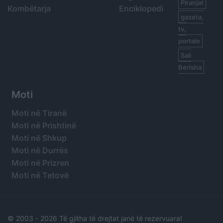
Piranjat
Kombëtarja
Enciklopedi
gazeta,
tv,
portale
Sali
Berisha
Moti
Moti në Tiranë
Moti në Prishtinë
Moti në Shkup
Moti në Durrës
Moti në Prizren
Moti në Tetovë
© 2003 -
2026 Të gjitha të drejtat janë të rezervuara!