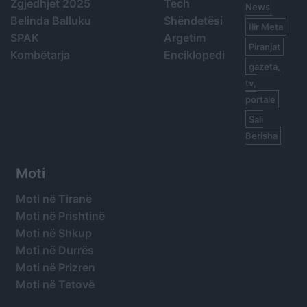
Zgjedhjet 2025
Tech
News
Belinda Balluku
Shëndetësi
Ilir Meta
SPAK
Argetim
Piranjat
Kombëtarja
Enciklopedi
gazeta,
tv,
portale
Sali
Berisha
Moti
Moti në Tiranë
Moti në Prishtinë
Moti në Shkup
Moti në Durrës
Moti në Prizren
Moti në Tetovë