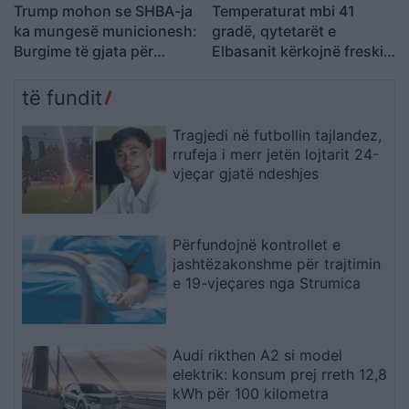
Trump mohon se SHBA-ja
Temperaturat mbi 41
ka mungesë municionesh:
gradë, qytetarët e
Burgime të gjata për
Elbasanit kërkojnë freski
publikuesit e deklaratave
në Byshek
tradhtare
të fundit
Tragjedi në futbollin tajlandez,
rrufeja i merr jetën lojtarit 24-
vjeçar gjatë ndeshjes
Përfundojnë kontrollet e
jashtëzakonshme për trajtimin
e 19-vjeçares nga Strumica
Audi rikthen A2 si model
elektrik: konsum prej rreth 12,8
kWh për 100 kilometra