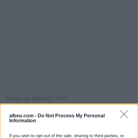
Shtuar
më
1.06.2023 11:41
Tags:
,
,
bima qe duhet mbajtur ne shtepi
Bime
,
albeu.com -
Do Not Process My Personal
fat
para
Information
If you wish to opt-out of the sale, sharing to third parties, or