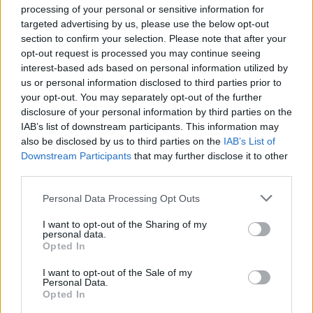
processing of your personal or sensitive information for
targeted advertising by us, please use the below opt-out
section to confirm your selection. Please note that after your
opt-out request is processed you may continue seeing
interest-based ads based on personal information utilized by
us or personal information disclosed to third parties prior to
your opt-out. You may separately opt-out of the further
disclosure of your personal information by third parties on the
IAB’s list of downstream participants. This information may
also be disclosed by us to third parties on the
IAB’s List of
Trump favorizon JD
Miri rrëfen si ka ndryshuar
Downstream Participants
that may further disclose it to other
Vance si pasues të
jeta e familjes së tij pas
third parties.
mundshëm për zgjedhjet
daljes nga Big Brother
presidenciale të vitit
Personal Data Processing Opt Outs
2028, sipas “The
I want to opt-out of the Sharing of my
Washington Post
personal data.
Opted In
I want to opt-out of the Sale of my
Personal Data.
Opted In