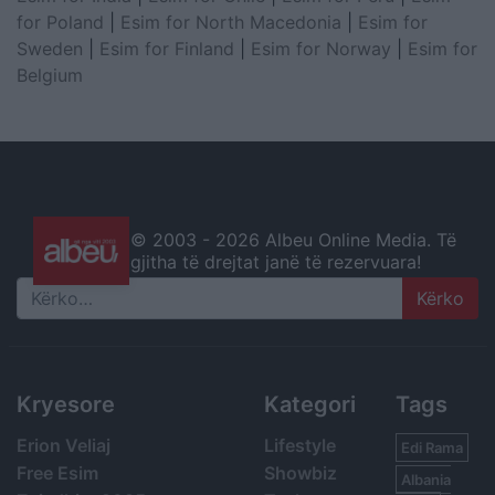
for Poland
|
Esim for North Macedonia
|
Esim for
Sweden
|
Esim for Finland
|
Esim for Norway
|
Esim for
Belgium
© 2003 -
2026 Albeu Online Media. Të
gjitha të drejtat janë të rezervuara!
Search
Kryesore
Kategori
Tags
Erion Veliaj
Lifestyle
Edi Rama
Free Esim
Showbiz
Albania