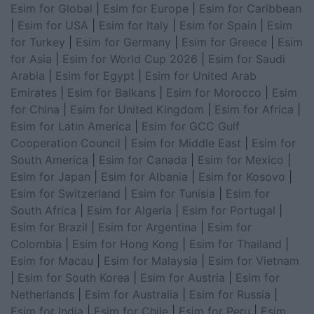
Esim for Global
|
Esim for Europe
|
Esim for Caribbean
|
Esim for USA
|
Esim for Italy
|
Esim for Spain
|
Esim
for Turkey
|
Esim for Germany
|
Esim for Greece
|
Esim
for Asia
|
Esim for World Cup 2026
|
Esim for Saudi
Arabia
|
Esim for Egypt
|
Esim for United Arab
Emirates
|
Esim for Balkans
|
Esim for Morocco
|
Esim
for China
|
Esim for United Kingdom
|
Esim for Africa
|
Esim for Latin America
|
Esim for GCC Gulf
Cooperation Council
|
Esim for Middle East
|
Esim for
South America
|
Esim for Canada
|
Esim for Mexico
|
Esim for Japan
|
Esim for Albania
|
Esim for Kosovo
|
Esim for Switzerland
|
Esim for Tunisia
|
Esim for
South Africa
|
Esim for Algeria
|
Esim for Portugal
|
Esim for Brazil
|
Esim for Argentina
|
Esim for
Colombia
|
Esim for Hong Kong
|
Esim for Thailand
|
Esim for Macau
|
Esim for Malaysia
|
Esim for Vietnam
|
Esim for South Korea
|
Esim for Austria
|
Esim for
Netherlands
|
Esim for Australia
|
Esim for Russia
|
Esim for India
|
Esim for Chile
|
Esim for Peru
|
Esim