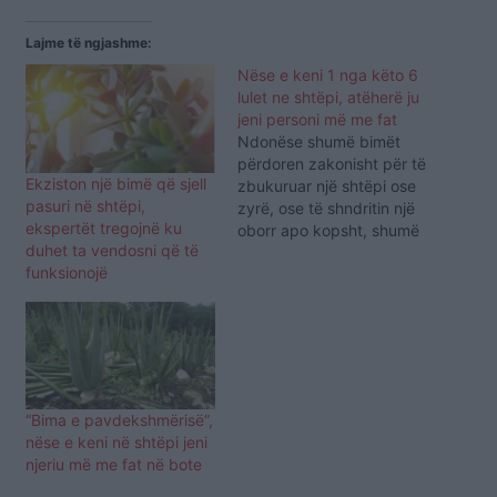
Lajme të ngjashme:
Nëse e keni 1 nga këto 6
lulet ne shtëpi, atëherë ju
jeni personi më me fat
Ndonëse shumë bimët
përdoren zakonisht për të
Ekziston një bimë që sjell
zbukuruar një shtëpi ose
pasuri në shtëpi,
zyrë, ose të shndritin një
ekspertët tregojnë ku
oborr apo kopsht, shumë
duhet ta vendosni që të
bimë të tjera mund të
funksionojë
përmirësojnë rrjedhën e
energjisë pozitive në një
hapësirë. Disa bimë janë
në gjendje të pastrojnë
ajrin, ndërsa të tjerët
mund të sigurojnë një
ndjenjë të…
“Bima e pavdekshmërisë”,
nëse e keni në shtëpi jeni
njeriu më me fat në bote