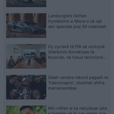
Lamborghini rikthen
frymëzimin e Miura-s në një
seri speciale prej 99 makinash
Dy zyrtarë të FBI-së vizitojnë
Shërbimin Korrektues të
Kosovës, në fokus terrorizmi
dhe rreziqet e sigurisë
Salah vendos rekord pagash te
Trabzonspori, zbulohet shifra
marramendëse
Miri rrëfen si ka ndryshuar jeta
e familjes së tij pas daljes nga