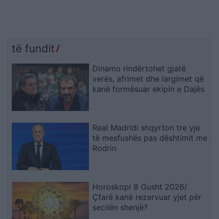
të fundit
Dinamo rindërtohet gjatë
verës, afrimet dhe largimet që
kanë formësuar ekipin e Dajës
Real Madridi shqyrton tre yje
të mesfushës pas dështimit me
Rodrin
Horoskopi 8 Gusht 2026/
Çfarë kanë rezervuar yjet për
secilën shenjë?