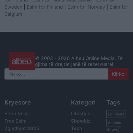
Sweden
|
Esim for Finland
|
Esim for Norway
|
Esim for
Belgium
© 2003 -
2026 Albeu Online Media. Të
gjitha të drejtat janë të rezervuara!
Search
Kryesore
Kategori
Tags
Erion Veliaj
Lifestyle
Edi Rama
Free Esim
Showbiz
Albania
Zgjedhjet 2025
Tech
News