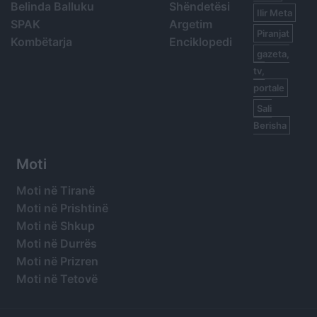
Belinda Balluku
Shëndetësi
Ilir Meta
SPAK
Argetim
Piranjat
Kombëtarja
Enciklopedi
gazeta,
tv,
portale
Sali
Berisha
Moti
Moti në Tiranë
Moti në Prishtinë
Moti në Shkup
Moti në Durrës
Moti në Prizren
Moti në Tetovë