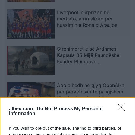
Liverpooli surprizon në
merkato, arrin akord për
huazimin e Ronald Araujos
Strehimoret e së Ardhmes:
Kapsula 35 Mijë Paundëshe
Kundër Plumbave,
Shpërthimeve dhe Fatkeqësive
Natyrore
Apple hedh në gjyq OpenAI-n
për përvetësim të paligjshëm
të sekreteve industriale
albeu.com -
Do Not Process My Personal
Information
Ndeshja Argjentinë–Egjipt
vendos rekord historik në
If you wish to opt-out of the sale, sharing to third parties, or
Google, kërkimet arrijnë nivele
processing of your personal or sensitive information for