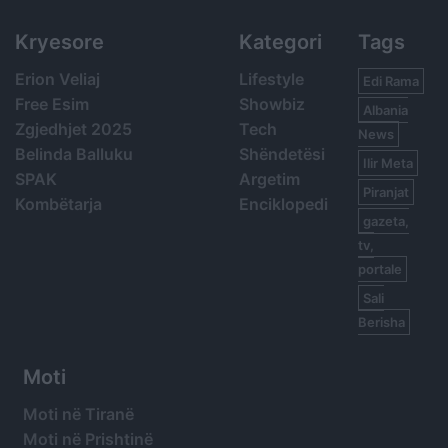
Kryesore
Kategori
Tags
Erion Veliaj
Lifestyle
Edi Rama
Free Esim
Showbiz
Albania
Zgjedhjet 2025
Tech
News
Belinda Balluku
Shëndetësi
Ilir Meta
SPAK
Argetim
Piranjat
Kombëtarja
Enciklopedi
gazeta,
tv,
portale
Sali
Berisha
Moti
Moti në Tiranë
Moti në Prishtinë