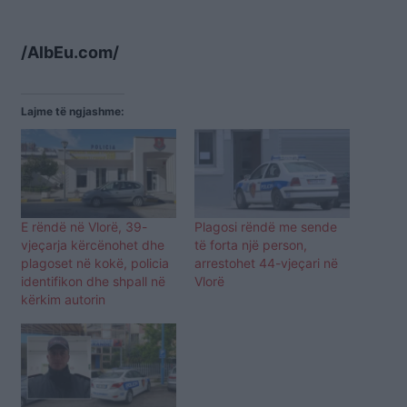
/AlbEu.com/
Lajme të ngjashme:
E rëndë në Vlorë, 39-
Plagosi rëndë me sende
vjeçarja kërcënohet dhe
të forta një person,
plagoset në kokë, policia
arrestohet 44-vjeçari në
identifikon dhe shpall në
Vlorë
kërkim autorin