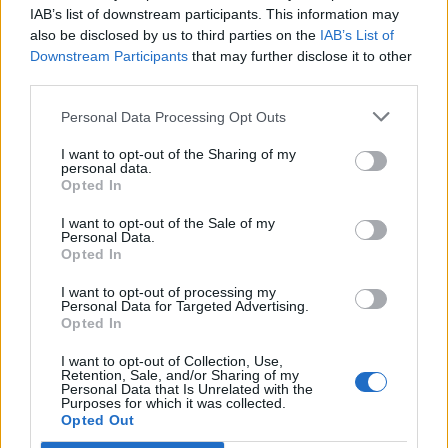
dhe informimit publik
IAB’s list of downstream participants. This information may
also be disclosed by us to third parties on the
IAB’s List of
Downstream Participants
that may further disclose it to other
third parties.
Personal Data Processing Opt Outs
Vala përvëluese godet
Europa nën pushtetin e të
Europën, temperatura
nxehtit ekstrem, Italia
I want to opt-out of the Sharing of my
rekord dhe mijëra jetë të
shpall alarm të kuq në të
personal data.
Opted In
humbura nga nxehtësia
gjitha qytetet kryesore!
Austria dhe Sllovakia,
I want to opt-out of the Sale of my
temperatura rekord
Personal Data.
Opted In
I want to opt-out of processing my
Personal Data for Targeted Advertising.
Opted In
Mashtronte në internet
Rama për “Financial
I want to opt-out of Collection, Use,
përmes pakove postare,
Times”: Shqipëria ndodhet
Retention, Sale, and/or Sharing of my
Personal Data that Is Unrelated with the
Prokuroria e Tiranës
në periudhën më të
Purposes for which it was collected.
dërgon për gjykim
favorshme drejt BE-së
Opted Out
nigerianin