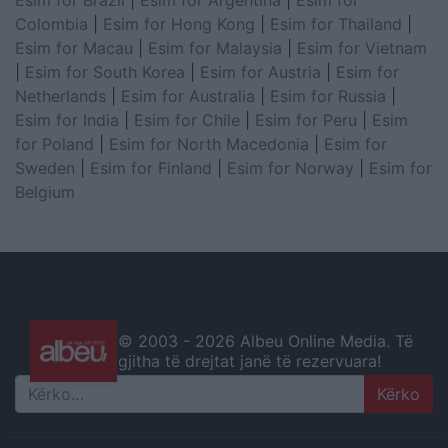
Esim for Brazil
|
Esim for Argentina
|
Esim for
Colombia
|
Esim for Hong Kong
|
Esim for Thailand
|
Esim for Macau
|
Esim for Malaysia
|
Esim for Vietnam
|
Esim for South Korea
|
Esim for Austria
|
Esim for
Netherlands
|
Esim for Australia
|
Esim for Russia
|
Esim for India
|
Esim for Chile
|
Esim for Peru
|
Esim
for Poland
|
Esim for North Macedonia
|
Esim for
Sweden
|
Esim for Finland
|
Esim for Norway
|
Esim for
Belgium
© 2003 -
2026 Albeu Online Media. Të
gjitha të drejtat janë të rezervuara!
Search