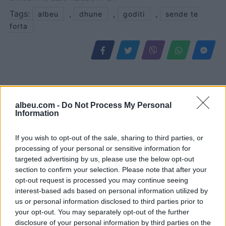
Tags:
,
,
,
albeu
dhune
goditi
sende te
forta
albeu.com -
Do Not Process My Personal
Information
If you wish to opt-out of the sale, sharing to third parties, or
processing of your personal or sensitive information for
targeted advertising by us, please use the below opt-out
section to confirm your selection. Please note that after your
SafeJournalists
Nënë e bir humbën jetën
opt-out request is processed you may continue seeing
kundërshton rregullat e
në aksidentin tragjik/
interest-based ads based on personal information utilized by
reja të GJKKO-së për
Ishin nisur për në punë,
us or personal information disclosed to third parties prior to
median: Të rishikohen
por fati u kishte rezervuar
your opt-out. You may separately opt-out of the further
kufizimet ndaj gazetarëve
udhëtimin e fundit (FOTO)
disclosure of your personal information by third parties on the