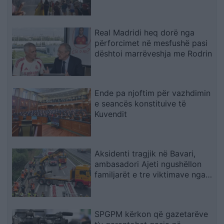
nxehtësia
Real Madridi heq dorë nga
përforcimet në mesfushë pasi
dështoi marrëveshja me Rodrin
Ende pa njoftim për vazhdimin
e seancës konstituive të
Kuvendit
Aksidenti tragjik në Bavari,
ambasadori Ajeti ngushëllon
familjarët e tre viktimave nga
Kosova
SPGPM kërkon që gazetarëve