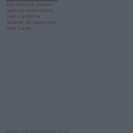
Pas sherrit për parkimin
goditi me sende të forta
rojen e spitalit në
Sarandë, 38-vjeçari niset
drejt Tiranës
Shtuar
më
22.04.2023 17:24