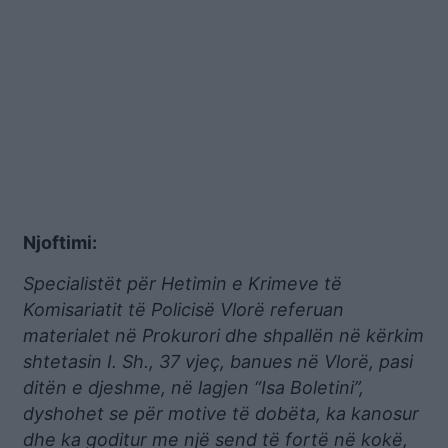
Njoftimi:
Specialistët për Hetimin e Krimeve të
Komisariatit të Policisë Vlorë referuan
materialet në Prokurori dhe shpallën në kërkim
shtetasin I. Sh., 37 vjeç, banues në Vlorë, pasi
ditën e djeshme, në lagjen “Isa Boletini”,
dyshohet se për motive të dobëta, ka kanosur
dhe ka goditur me një send të fortë në kokë,