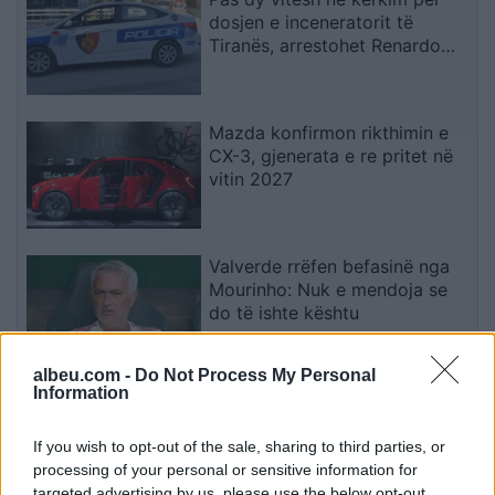
dosjen e inceneratorit të
Tiranës, arrestohet Renardo
Nallbani në Palasë
Mazda konfirmon rikthimin e
CX-3, gjenerata e re pritet në
vitin 2027
Valverde rrëfen befasinë nga
Mourinho: Nuk e mendoja se
do të ishte kështu
albeu.com -
Do Not Process My Personal
Information
Arrestohet 73-vjeçari në Krujë,
ndezi zjarr për të djegur barin
dhe flakët u përhapën drejt
If you wish to opt-out of the sale, sharing to third parties, or
malit
processing of your personal or sensitive information for
targeted advertising by us, please use the below opt-out