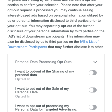
section to confirm your selection. Please note that after your
opt-out request is processed you may continue seeing
interest-based ads based on personal information utilized by
us or personal information disclosed to third parties prior to
your opt-out. You may separately opt-out of the further
disclosure of your personal information by third parties on the
IAB’s list of downstream participants. This information may
also be disclosed by us to third parties on the
IAB’s List of
Downstream Participants
that may further disclose it to other
third parties.
Personal Data Processing Opt Outs
I want to opt-out of the Sharing of my
personal data.
Opted In
I want to opt-out of the Sale of my
Personal Data.
Opted In
Esim for Global
|
Esim for Europe
|
Esim for Caribbean
|
Esim for USA
|
Esim for Italy
|
Esim for Spain
|
Esim
I want to opt-out of processing my
Personal Data for Targeted Advertising.
for Turkey
|
Esim for Germany
|
Esim for Greece
|
Esim