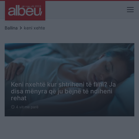
keyboard_arrow_right
Ballina
keni xehte
Keni nxehtë kur shtriheni të flini? Ja
disa mënyra që ju bëjnë të ndiheni
rehat
4 vit me parë
schedule