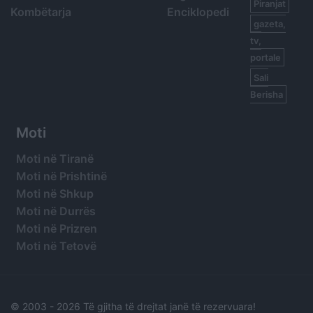
Piranjat
Kombëtarja
Enciklopedi
gazeta,
tv,
portale
Sali
Berisha
Moti
Moti në Tiranë
Moti në Prishtinë
Moti në Shkup
Moti në Durrës
Moti në Prizren
Moti në Tetovë
© 2003 -
2026 Të gjitha të drejtat janë të rezervuara!