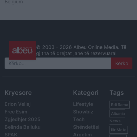
Belgium
© 2003 -
2026 Albeu Online Media. Të
gjitha të drejtat janë të rezervuara!
Search
Kryesore
Kategori
Tags
Erion Veliaj
Lifestyle
Edi Rama
Free Esim
Showbiz
Albania
Zgjedhjet 2025
Tech
News
Belinda Balluku
Shëndetësi
Ilir Meta
SPAK
Argetim