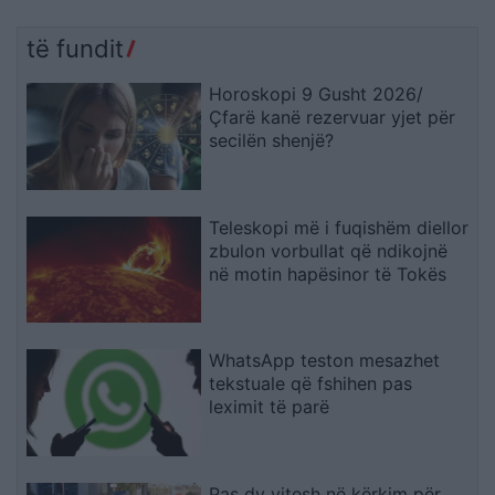
të fundit
Horoskopi 9 Gusht 2026/
Çfarë kanë rezervuar yjet për
secilën shenjë?
Teleskopi më i fuqishëm diellor
zbulon vorbullat që ndikojnë
në motin hapësinor të Tokës
WhatsApp teston mesazhet
tekstuale që fshihen pas
leximit të parë
Pas dy vitesh në kërkim për