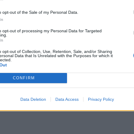
o opt-out of the Sale of my Personal Data.
In
to opt-out of processing my Personal Data for Targeted
ing.
In
o opt-out of Collection, Use, Retention, Sale, and/or Sharing
ersonal Data that Is Unrelated with the Purposes for which it
lected.
Out
i mes tyre? Rozana Radi flet
Vijon debati për ushqimin mes Klaj
 me Gjestin
Rozanës: S’po ha bukën tënde o sh
CONFIRM
Data Deletion
Data Access
Privacy Policy