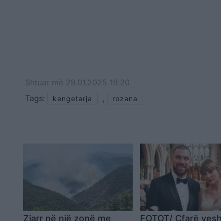
Shtuar
më
29.01.2025 19:20
Tags:
,
kengetarja
rozana
Zjarr në një zonë me
FOTOT/ Çfarë ves