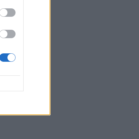
Belgium
dit dhe
trigë!