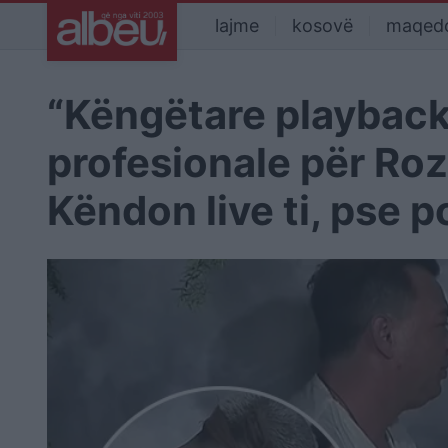
lajme
kosovë
maqed
“Këngëtare playback”
profesionale për Roz
Këndon live ti, pse p