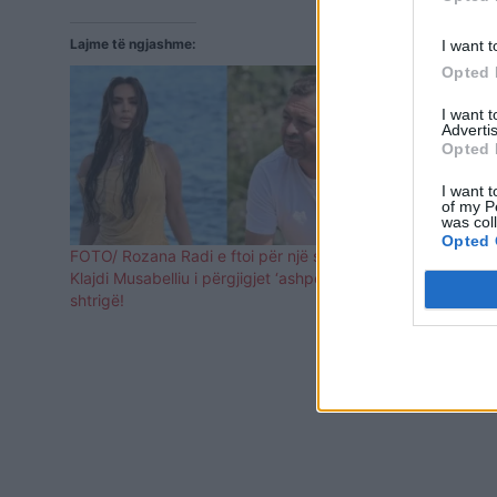
Lajme të ngjashme:
I want t
Opted 
I want 
Advertis
Opted 
I want t
of my P
was col
Opted 
FOTO/ Rozana Radi e ftoi për një supë,
Çfarë ndodh
Klajdi Musabelliu i përgjigjet ‘ashpër’: O
për raportin
shtrigë!