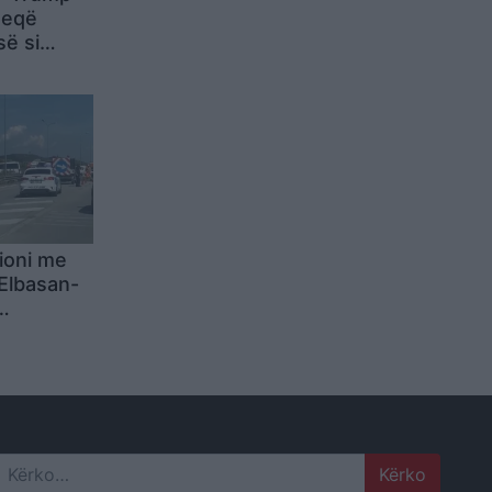
heqë
së si
 Pse të
ioni me
 Elbasan-
eri,
rafiku