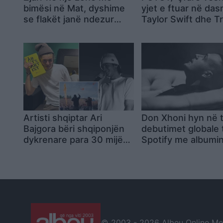
bimësi në Mat, dyshime
yjet e ftuar në da
se flakët janë ndezur
Taylor Swift dhe Tr
qëllimisht
Kelce
Artisti shqiptar Ari
Don Xhoni hyn në 
Bajgora bëri shqiponjën
debutimet globale 
dykrenare para 30 mijë
Spotify me albumi
spektatorëve në një
“100%” – renditet 
festival në Norvegji
Madonnas
© 2003 -
2026 Albeu Online Medi