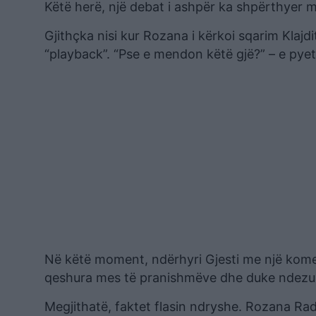
Këtë herë, një debat i ashpër ka shpërthyer m
Gjithçka nisi kur Rozana i kërkoi sqarim Klajd
“playback”. “Pse e mendon këtë gjë?” – e pyeti 
Në këtë moment, ndërhyri Gjesti me një koment
qeshura mes të pranishmëve dhe duke ndezur
Megjithatë, faktet flasin ndryshe. Rozana Rad