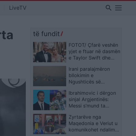
search
LiveTV
rta
të fundit
FOTOT/ Çfarë veshën
yjet e ftuar në dasmën
e Taylor Swift dhe
Travis Kelce
Irani paralajmëron
bllokimin e
Ngushticës së
Hormuzit pas sulmeve
Ibrahimovic i dërgon
të reja amerikane,
sinjal Argjentinës:
nafta ngjitet sërish
Messi s’mund ta
mbajë i vetëm
Zyrtarëve nga
skuadrën
Maqedonia e Veriut u
komunikohet ndalim
hyrjeje në Shqipëri