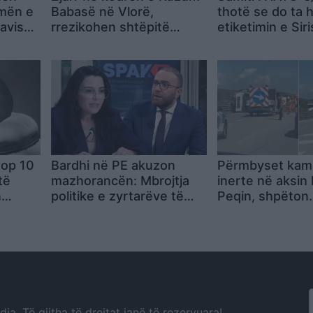
smën e
Babasë në Vlorë,
thotë se do ta 
avis
rrezikohen shtëpitë
etiketimin e Siri
pranë zonës
shtet terrorist:
mos e bëj
top 10
Bardhi në PE akuzon
Përmbyset kam
të
mazhorancën: Mbrojtja
inerte në aksin
n
politike e zyrtarëve të
Peqin, shpëton
krah
lartë të përfshirë në
mrekullisht shof
korrupsion po pengon
vështirësohet t
integrimin europian
a. Të gjitha të drejtat janë të rezervuara!