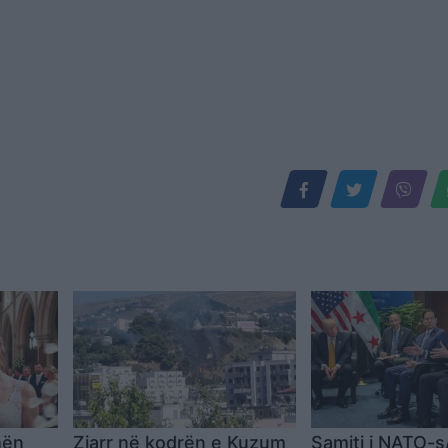
hën
Zjarr në kodrën e Kuzum
Samiti i NATO-