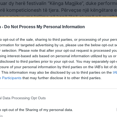
ituar dy herë festivalin “Kënga Magjike”, duke perform
sërë kompeticionesh të tjera. Përveçse një këngëtare e
se e njohur, me krijime që kanë lënë gjurmë në muzik
 -
Do Not Process My Personal Information
ji e Klajdit për të ngacmuar Rozanën apo një bindje
to opt-out of the sale, sharing to third parties, or processing of your per
ellë”? Mbetet për t’u parë në episodet e ardhshme t
formation for targeted advertising by us, please use the below opt-out s
r selection. Please note that after your opt-out request is processed y
eing interest-based ads based on personal information utilized by us or
disclosed to third parties prior to your opt-out. You may separately opt-
losure of your personal information by third parties on the IAB’s list of
. This information may also be disclosed by us to third parties on the
IA
Participants
that may further disclose it to other third parties.
l Data Processing Opt Outs
o opt-out of the Sharing of my personal data.
In