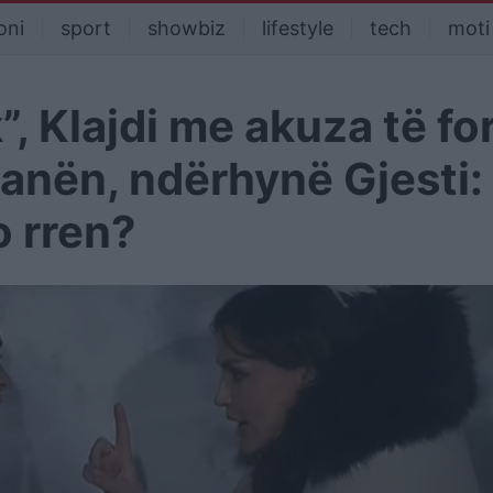
oni
sport
showbiz
lifestyle
tech
moti
, Klajdi me akuza të fo
anën, ndërhynë Gjesti:
o rren?