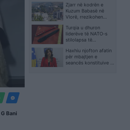
Zjarr në kodrën e
Kuzum Babasë në
Vlorë, rrezikohen
shtëpitë pranë zonës
Turqia u dhuron
liderëve të NATO-s
stilolapsa të
personalizuar si kujtim
Haxhiu njofton afatin
nga samiti
për mbajtjen e
seancës konstituive të
Kuvendit
 G Bani