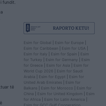
 fundit.
ca
.
Esim for Global
|
Esim for Europe
|
Esim for Caribbean
|
Esim for USA
|
Esim for Italy
|
Esim for Spain
|
Esim
for Turkey
|
Esim for Germany
|
Esim
for Greece
|
Esim for Asia
|
Esim for
World Cup 2026
|
Esim for Saudi
Arabia
|
Esim for Egypt
|
Esim for
United Arab Emirates
|
Esim for
tuar të
Balkans
|
Esim for Morocco
|
Esim for
China
|
Esim for United Kingdom
|
Esim
for Africa
|
Esim for Latin America
|
jë
Esim for GCC Gulf Cooperation