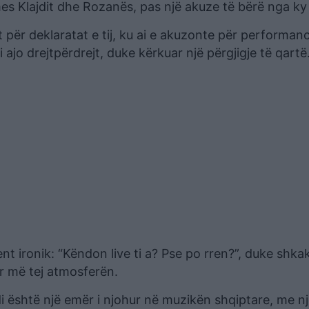
es Klajdit dhe Rozanës, pas një akuze të bërë nga ky i
it për deklaratat e tij, ku ai e akuzonte për performan
ajo drejtpërdrejt, duke kërkuar një përgjigje të qartë
 ironik: “Këndon live ti a? Pse po rren?”, duke shkak
 më tej atmosferën.
i është një emër i njohur në muzikën shqiptare, me n