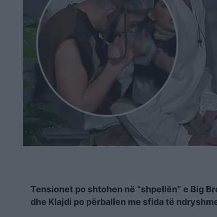
Tensionet po shtohen në “shpellën” e Big Brot
dhe Klajdi po përballen me sfida të ndryshm