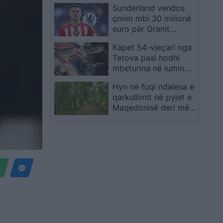
Sunderland vendos
tone të ashpra: Mbylle
çmim mbi 30 milionë
gojën o legen, të kam
euro për Granit
dëgjuar fort
Xhakën, media
Kapet 54-vjeçari nga
britanike tregon
Tetova pasi hodhi
arsyen e bllokimit të
mbeturina në lumin
transferimit
Shkumbin
Hyn në fuqi ndalesa e
qarkullimit në pyjet e
Maqedonisë deri më
31 gusht