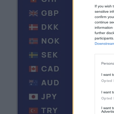
If you wish 
sensitive in
confirm you
continue se
information 
further disc
participants
Downstream 
Persona
I want t
Opted 
I want t
Opted 
I want 
Advertis