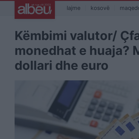
lajme
kosovë
maqed
Këmbimi valutor/ Çf
monedhat e huaja? M
dollari dhe euro