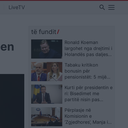
search
LiveTV
të fundit
ten
Ronald Koeman
largohet nga drejtimi i
Holandës pas daljes
nga Kupa e Botës
Tabaku kritikon
bonusin për
pensionistët: 5 mijë
lekë për të moshuarit,
Kurti për presidentin e
360 milionë euro për
ri: Bisedimet me
Milot–Balldrenin
partitë nisin pas
certifikimit të
Përplasje në
rezultateve
Komisionin e
‘Zgjedhores’, Manja i
drejtohet Ivi Kasos me