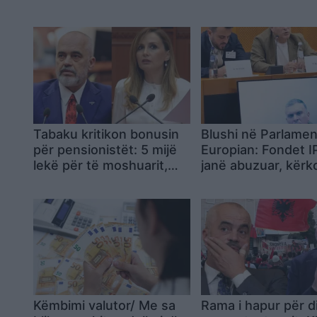
Tabaku kritikon bonusin
Blushi në Parlamen
për pensionistët: 5 mijë
Europian: Fondet 
lekë për të moshuarit,
janë abuzuar, kërk
360 milionë euro për
hetim dhe transpa
Milot–Balldrenin
nga BE
Këmbimi valutor/ Me sa
Rama i hapur për d