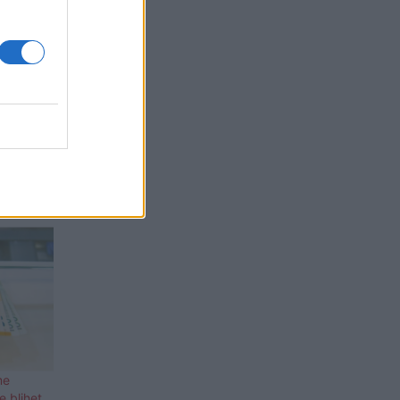
me
e blihet