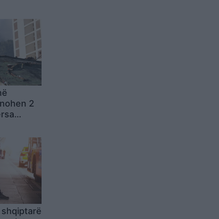
në
ënohen 2
ërsa
i
pidemive
 shqiptarë