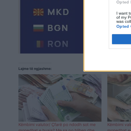
Opted 
I want t
of my P
was col
Opted 
Lajme të ngjashme:
Këmbimi valutor/ Çfarë po ndodh sot me
Këmbimi val
monedhat e huaja? Me sa po blihen dhe
monedhat e h