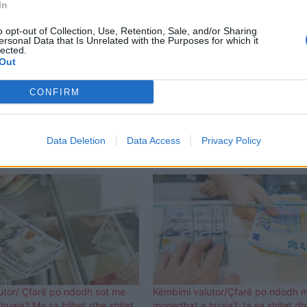
In
o opt-out of Collection, Use, Retention, Sale, and/or Sharing
ersonal Data that Is Unrelated with the Purposes for which it
lected.
Out
CONFIRM
Data Deletion
Data Access
Privacy Policy
utor/ Ҫfarë po ndodh sot me
Këmbimi valutor/Çfarë po ndodh 
uaja? Me sa blihet dhe shitet
monedhat e huaja? Ja sa shitet dh