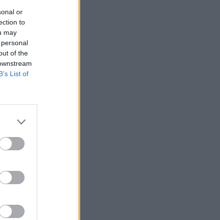
Belgium
sonal or
ection to
ou may
 personal
out of the
 downstream
B’s List of