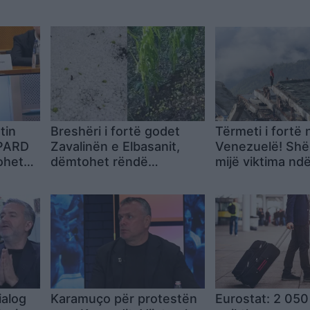
tin
Breshëri i fortë godet
Tërmeti i fortë 
IPARD
Zavalinën e Elbasanit,
Venezuelë! Sh
ohet
dëmtohet rëndë
mijë viktima nd
rencë
pemëtaria
shtohet rreziku 
përhapjes së e
(VIDEO)
ialog
Karamuço për protestën
Eurostat: 2 050