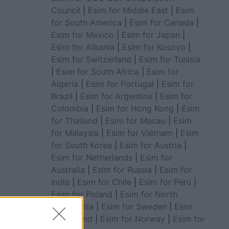
Council
|
Esim for Middle East
|
Esim
for South America
|
Esim for Canada
|
Esim for Mexico
|
Esim for Japan
|
Esim for Albania
|
Esim for Kosovo
|
Esim for Switzerland
|
Esim for Tunisia
|
Esim for South Africa
|
Esim for
Algeria
|
Esim for Portugal
|
Esim for
Brazil
|
Esim for Argentina
|
Esim for
Colombia
|
Esim for Hong Kong
|
Esim
for Thailand
|
Esim for Macau
|
Esim
for Malaysia
|
Esim for Vietnam
|
Esim
for South Korea
|
Esim for Austria
|
Esim for Netherlands
|
Esim for
Australia
|
Esim for Russia
|
Esim for
India
|
Esim for Chile
|
Esim for Peru
|
Esim for Poland
|
Esim for North
Macedonia
|
Esim for Sweden
|
Esim
for Finland
|
Esim for Norway
|
Esim for