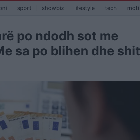
oni
sport
showbiz
lifestyle
tech
moti
arë po ndodh sot me
e sa po blihen dhe shi