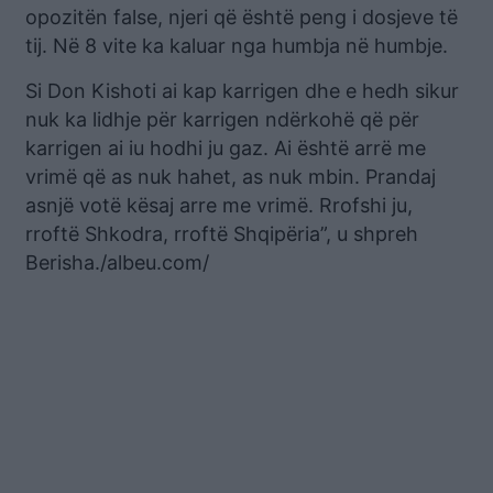
opozitën false, njeri që është peng i dosjeve të
tij. Në 8 vite ka kaluar nga humbja në humbje.
Si Don Kishoti ai kap karrigen dhe e hedh sikur
nuk ka lidhje për karrigen ndërkohë që për
karrigen ai iu hodhi ju gaz. Ai është arrë me
vrimë që as nuk hahet, as nuk mbin. Prandaj
asnjë votë kësaj arre me vrimë. Rrofshi ju,
rroftë Shkodra, rroftë Shqipëria”, u shpreh
Berisha./albeu.com/