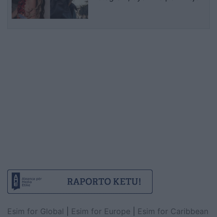
mes dy ish-banorëve të Big
Brother VIP 5
Esim for Global
|
Esim for Europe
|
Esim for Caribbean