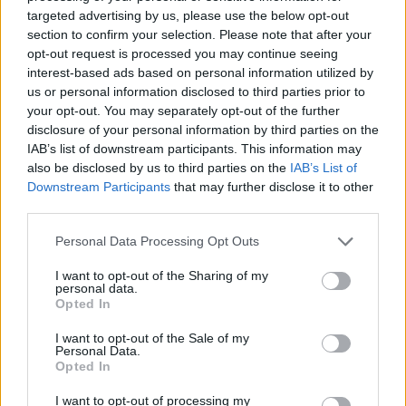
targeted advertising by us, please use the below opt-out
section to confirm your selection. Please note that after your
opt-out request is processed you may continue seeing
interest-based ads based on personal information utilized by
us or personal information disclosed to third parties prior to
your opt-out. You may separately opt-out of the further
disclosure of your personal information by third parties on the
IAB’s list of downstream participants. This information may
also be disclosed by us to third parties on the
IAB’s List of
Berisha sulmon Ramën
Vala e të nxehtit çon
Downstream Participants
that may further disclose it to other
dhe Ballukun: 83
termometrin në 41°C,
third parties.
mandatet po përdoren si
Osmani zbulon zonat me
mburojë për aferat
temperaturat më të larta
Personal Data Processing Opt Outs
kriminale
I want to opt-out of the Sharing of my
personal data.
Opted In
I want to opt-out of the Sale of my
Personal Data.
Opted In
Loredana Brati shfaqet
Porti i Vlorës përballet me
I want to opt-out of processing my
elegante në një ambient
fluks të madh, mbërrijnë