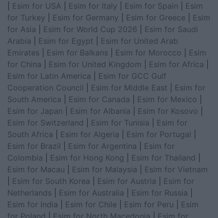
|
Esim for USA
|
Esim for Italy
|
Esim for Spain
|
Esim
for Turkey
|
Esim for Germany
|
Esim for Greece
|
Esim
for Asia
|
Esim for World Cup 2026
|
Esim for Saudi
Arabia
|
Esim for Egypt
|
Esim for United Arab
Emirates
|
Esim for Balkans
|
Esim for Morocco
|
Esim
for China
|
Esim for United Kingdom
|
Esim for Africa
|
Esim for Latin America
|
Esim for GCC Gulf
Cooperation Council
|
Esim for Middle East
|
Esim for
South America
|
Esim for Canada
|
Esim for Mexico
|
Esim for Japan
|
Esim for Albania
|
Esim for Kosovo
|
Esim for Switzerland
|
Esim for Tunisia
|
Esim for
South Africa
|
Esim for Algeria
|
Esim for Portugal
|
Esim for Brazil
|
Esim for Argentina
|
Esim for
Colombia
|
Esim for Hong Kong
|
Esim for Thailand
|
Esim for Macau
|
Esim for Malaysia
|
Esim for Vietnam
|
Esim for South Korea
|
Esim for Austria
|
Esim for
Netherlands
|
Esim for Australia
|
Esim for Russia
|
Esim for India
|
Esim for Chile
|
Esim for Peru
|
Esim
for Poland
|
Esim for North Macedonia
|
Esim for