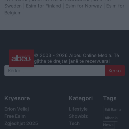
Sweden
|
Esim for Finland
|
Esim for Norway
|
Esim for
Belgium
© 2003 -
2026 Albeu Online Media. Të
gjitha të drejtat janë të rezervuara!
Search
Kryesore
Kategori
Tags
Erion Veliaj
Lifestyle
Edi Rama
Free Esim
Showbiz
Albania
Zgjedhjet 2025
Tech
News