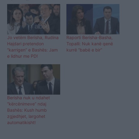
Jo vetëm Berisha, Rudina
Raporti Berisha-Basha,
Hajdari pretendon
Topalli: Nuk kanë qenë
“karrigen” e Bashës: Jam
kurrë “babë e bir”
e lidhur me PD!
Berisha nuk u ndahet
“kërcënimeve” ndaj
Bashës: Kush humb
zgjedhjet, largohet
automatikisht!