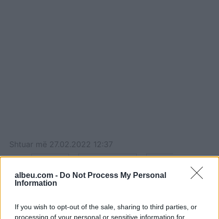
Shtuar
më
27.02.2022 12:37
Tags:
,
,
6 marsi
Lulzim Basha
Partia
,
,
demokratike
Sali Berisha
zgjedhjet
albeu.com -
Do Not Process My Personal
Information
If you wish to opt-out of the sale, sharing to third parties, or
processing of your personal or sensitive information for