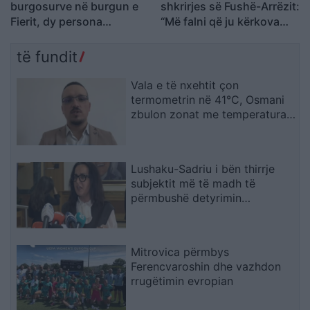
burgosurve në burgun e
shkrirjes së Fushë-Arrëzit:
Fierit, dy persona
“Më falni që ju kërkova
dërgohen në spital
votën për Ramën, na
tradhtoi”
të fundit
Vala e të nxehtit çon
termometrin në 41°C, Osmani
zbulon zonat me temperaturat
më të larta
Lushaku-Sadriu i bën thirrje
subjektit më të madh të
përmbushë detyrimin
kushtetues
Mitrovica përmbys
Ferencvaroshin dhe vazhdon
rrugëtimin evropian