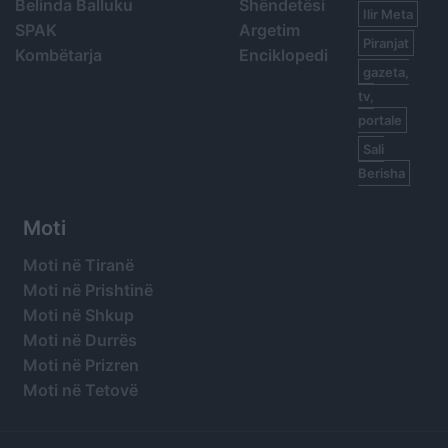
Belinda Balluku
Shëndetësi
Ilir Meta
SPAK
Argetim
Piranjat
Kombëtarja
Enciklopedi
gazeta,
tv,
portale
Sali
Berisha
Moti
Moti në Tiranë
Moti në Prishtinë
Moti në Shkup
Moti në Durrës
Moti në Prizren
Moti në Tetovë