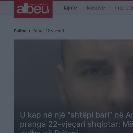
lajme
kosovë
maqed
keyboard_arrow_right
Ballina
Kapet 22 vjecari
U kap në një “shtëpi bari” në An
pranga 22-vjeçari shqiptar: Më 