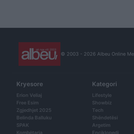
© 2003 -
2026 Albeu Online Medi
Kryesore
Kategori
Erion Veliaj
Lifestyle
Free Esim
Showbiz
Zgjedhjet 2025
Tech
Belinda Balluku
Shëndetësi
SPAK
Argetim
Kombëtarja
Enciklopedi