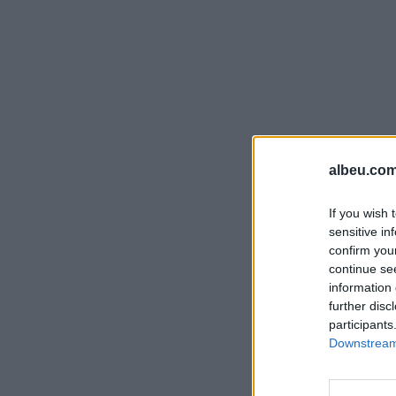
albeu.com
If you wish 
sensitive in
confirm you
continue se
information 
further disc
participants
Downstream 