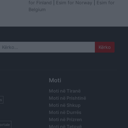
for Finland
|
Esim for Norway
|
Esim for
Belgium
Search
Moti
Moti në Tiranë
Moti në Prishtinë
s
Moti në Shkup
Moti në Durrës
Moti në Prizren
ortale
Moti në Tetovë