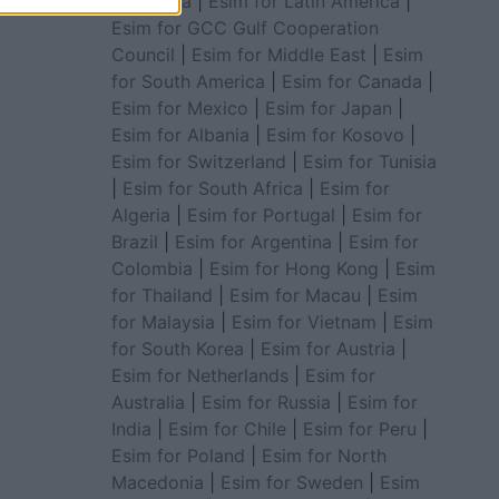
for Africa
|
Esim for Latin America
|
Esim for GCC Gulf Cooperation
Council
|
Esim for Middle East
|
Esim
for South America
|
Esim for Canada
|
Esim for Mexico
|
Esim for Japan
|
Esim for Albania
|
Esim for Kosovo
|
Esim for Switzerland
|
Esim for Tunisia
|
Esim for South Africa
|
Esim for
Algeria
|
Esim for Portugal
|
Esim for
Brazil
|
Esim for Argentina
|
Esim for
Colombia
|
Esim for Hong Kong
|
Esim
for Thailand
|
Esim for Macau
|
Esim
for Malaysia
|
Esim for Vietnam
|
Esim
for South Korea
|
Esim for Austria
|
Esim for Netherlands
|
Esim for
Australia
|
Esim for Russia
|
Esim for
India
|
Esim for Chile
|
Esim for Peru
|
Esim for Poland
|
Esim for North
Macedonia
|
Esim for Sweden
|
Esim