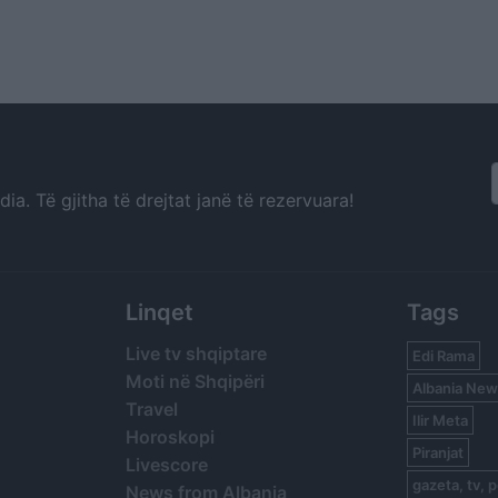
a. Të gjitha të drejtat janë të rezervuara!
Linqet
Tags
Live tv shqiptare
Edi Rama
Moti në Shqipëri
Albania New
Travel
Ilir Meta
Horoskopi
Piranjat
Livescore
gazeta, tv, p
News from Albania