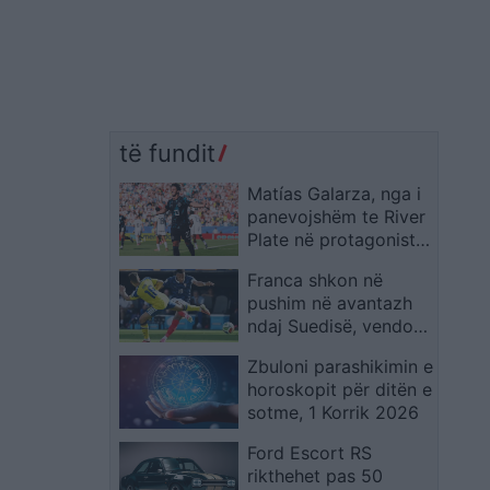
të fundit
Matías Galarza, nga i
panevojshëm te River
Plate në protagonistin
e Paraguait në Kupën
Franca shkon në
e Botës 2026
pushim në avantazh
ndaj Suedisë, vendos
supergoli i Mbappes
Zbuloni parashikimin e
horoskopit për ditën e
sotme, 1 Korrik 2026
Ford Escort RS
rikthehet pas 50