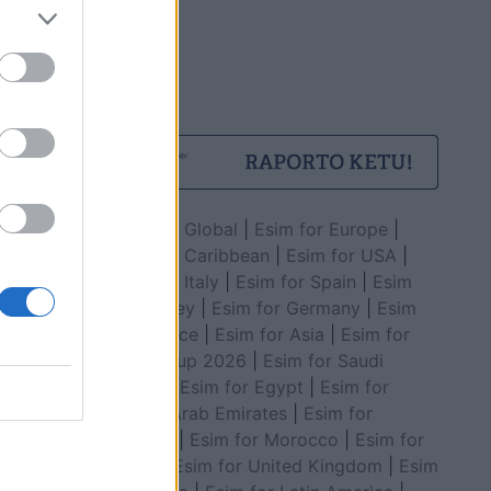
Esim for Global
|
Esim for Europe
|
Esim for Caribbean
|
Esim for USA
|
Esim for Italy
|
Esim for Spain
|
Esim
for Turkey
|
Esim for Germany
|
Esim
for Greece
|
Esim for Asia
|
Esim for
World Cup 2026
|
Esim for Saudi
Arabia
|
Esim for Egypt
|
Esim for
United Arab Emirates
|
Esim for
Balkans
|
Esim for Morocco
|
Esim for
China
|
Esim for United Kingdom
|
Esim