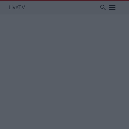
search
LiveTV