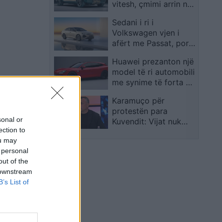
vitesh, çmimi arrin në
340 mijë euro
Sedani i ri i
Volkswagen vjen i
afërt me Passat, por
me një emërtim tjetër
Huawei prezanton një
model të ri automobili
me synime të forta në
treg
Karamuço për
protestën para
sonal or
Kuvendit: Vijat nuk
ection to
duhen kapërcyer drejt
ou may
destabilitetit të vendit
 personal
out of the
 downstream
B’s List of