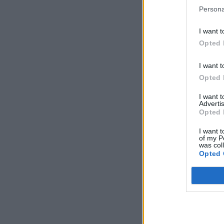
Persona
I want t
Opted 
I want t
Opted 
I want 
Advertis
Opted 
I want t
of my P
was col
Opted 