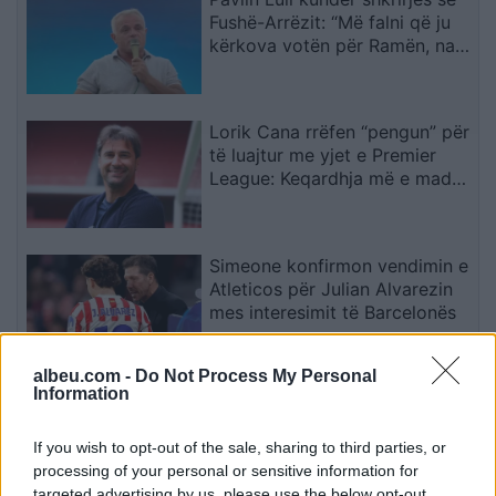
Fushë-Arrëzit: “Më falni që ju
kërkova votën për Ramën, na
tradhtoi”
Lorik Cana rrëfen “pengun” për
të luajtur me yjet e Premier
League: Keqardhja më e madhe
në Europian ishte ndeshja ndaj
Serbisë
Simeone konfirmon vendimin e
Atleticos për Julian Alvarezin
mes interesimit të Barcelonës
albeu.com -
Do Not Process My Personal
Information
BDI akuzon VLEN-in për trysni
të papranueshme politike ndaj
drejtësisë
If you wish to opt-out of the sale, sharing to third parties, or
processing of your personal or sensitive information for
targeted advertising by us, please use the below opt-out