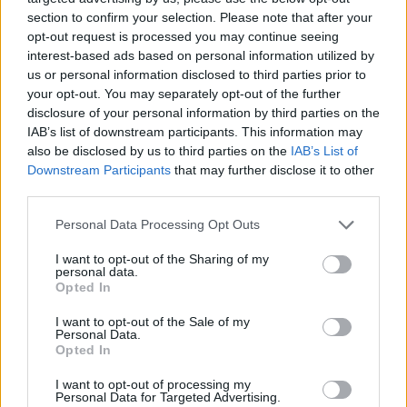
section to confirm your selection. Please note that after your
opt-out request is processed you may continue seeing
interest-based ads based on personal information utilized by
us or personal information disclosed to third parties prior to
your opt-out. You may separately opt-out of the further
disclosure of your personal information by third parties on the
IAB’s list of downstream participants. This information may
also be disclosed by us to third parties on the
IAB’s List of
Downstream Participants
that may further disclose it to other
third parties.
Personal Data Processing Opt Outs
I want to opt-out of the Sharing of my
personal data.
Opted In
I want to opt-out of the Sale of my
Personal Data.
Opted In
Esim for Global
|
Esim for Europe
|
Esim for Caribbean
|
Esim for USA
|
Esim for Italy
|
Esim for Spain
|
Esim
I want to opt-out of processing my
Personal Data for Targeted Advertising.
for Turkey
|
Esim for Germany
|
Esim for Greece
|
Esim