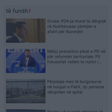
të fundit
Gruda: PDK-ja mund ta dërgojë
në Kushtetuese çështjen e
afatit për Kuvendin
Këlliçi prezanton pikat e PD-së
për reformën territoriale: PS
fokusohet vetëm te numri i
bashkive
Përplasje mes të burgosurve
në burgun e Fierit, dy persona
dërgohen në spital
Pavlin Luli kundër shkrirjes së