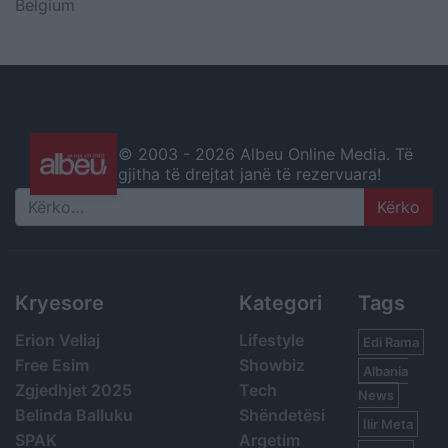
Belgium
© 2003 -
2026 Albeu Online Media. Të
gjitha të drejtat janë të rezervuara!
Search
Kryesore
Kategori
Tags
Erion Veliaj
Lifestyle
Edi Rama
Free Esim
Showbiz
Albania
Zgjedhjet 2025
Tech
News
Belinda Balluku
Shëndetësi
Ilir Meta
SPAK
Argetim