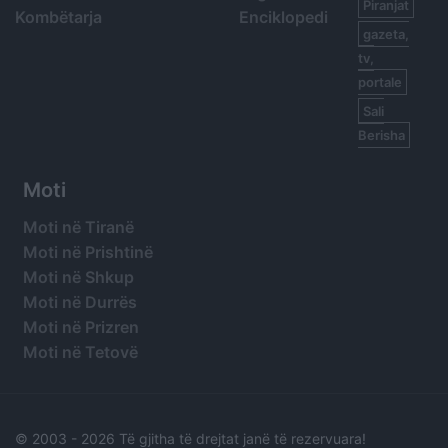
Piranjat
Kombëtarja
Enciklopedi
gazeta,
tv,
portale
Sali
Berisha
Moti
Moti në Tiranë
Moti në Prishtinë
Moti në Shkup
Moti në Durrës
Moti në Prizren
Moti në Tetovë
© 2003 -
2026 Të gjitha të drejtat janë të rezervuara!