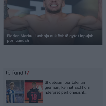
Florian Marku: Lushnja nuk është qytet lepujsh,
por luanësh
të fundit
Shqetësim për talentin
gjerman, Kennet Eichhorn
ndërpret përkohësisht
karrierën për arsye
shëndetësore