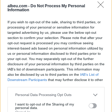
albeu.com -
Do Not Process My Personal
Information
Aksident fatal në Durrës,
makina përplas për vdekje
If you wish to opt-out of the sale, sharing to third parties, or
këmbësorin; drejtuesi
processing of your personal or sensitive information for
shoqërohet në polici
targeted advertising by us, please use the below opt-out
section to confirm your selection. Please note that after your
opt-out request is processed you may continue seeing
VIDEO/ Ndërhyrja “horror” e
interest-based ads based on personal information utilized by
Enea Mihajt në MLS, mbrojtësi
us or personal information disclosed to third parties prior to
ndëshkohet me të kuq dhe
your opt-out. You may separately opt-out of the further
gjobë
disclosure of your personal information by third parties on the
IAB’s list of downstream participants. This information may
also be disclosed by us to third parties on the
IAB’s List of
Downstream Participants
that may further disclose it to other
third parties.
Personal Data Processing Opt Outs
I want to opt-out of the Sharing of my
personal data.
Opted In