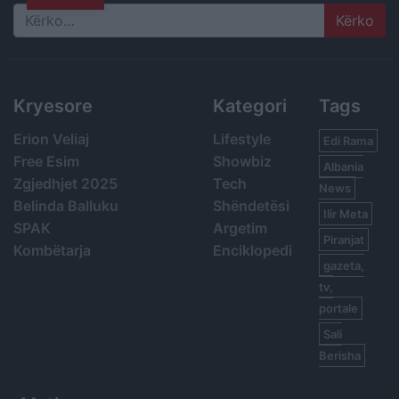
Search
Kryesore
Kategori
Tags
Erion Veliaj
Lifestyle
Edi Rama
Free Esim
Showbiz
Albania
Zgjedhjet 2025
Tech
News
Belinda Balluku
Shëndetësi
Ilir Meta
SPAK
Argetim
Piranjat
Kombëtarja
Enciklopedi
gazeta,
tv,
portale
Sali
Berisha