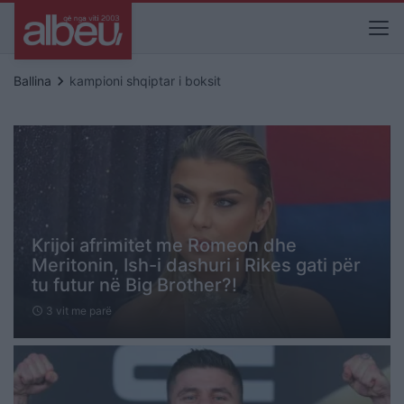
keyboard_arrow_right
Ballina
kampioni shqiptar i boksit
Krijoi afrimitet me Romeon dhe
Meritonin, Ish-i dashuri i Rikes gati për
tu futur në Big Brother?!
3 vit me parë
schedule