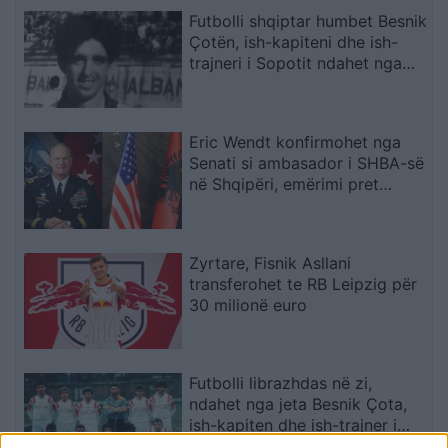
Futbolli shqiptar humbet Besnik
Çotën, ish-kapiteni dhe ish-
trajneri i Sopotit ndahet nga
jeta në moshën 56-vjeçare
Eric Wendt konfirmohet nga
Senati si ambasador i SHBA-së
në Shqipëri, emërimi pret
firmën e Trump
Zyrtare, Fisnik Asllani
transferohet te RB Leipzig për
30 milionë euro
Futbolli librazhdas në zi,
ndahet nga jeta Besnik Çota,
ish-kapiten dhe ish-trajner i
Sopotit