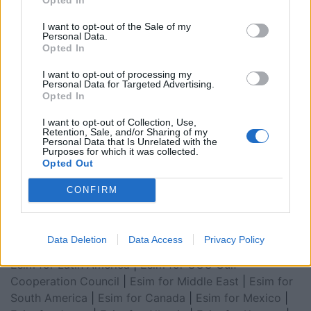
I want to opt-out of the Sale of my
Personal Data.
Opted In
I want to opt-out of processing my
Personal Data for Targeted Advertising.
Opted In
I want to opt-out of Collection, Use,
Retention, Sale, and/or Sharing of my
Personal Data that Is Unrelated with the
Esim for Global
|
Esim for Europe
|
Esim for Caribbean
Purposes for which it was collected.
Opted Out
|
Esim for USA
|
Esim for Italy
|
Esim for Spain
|
Esim
for Turkey
|
Esim for Germany
|
Esim for Greece
|
Esim
CONFIRM
for Asia
|
Esim for World Cup 2026
|
Esim for Saudi
Arabia
|
Esim for Egypt
|
Esim for United Arab
Emirates
|
Esim for Balkans
|
Esim for Morocco
|
Esim
Data Deletion
Data Access
Privacy Policy
for China
|
Esim for United Kingdom
|
Esim for Africa
|
Esim for Latin America
|
Esim for GCC Gulf
Cooperation Council
|
Esim for Middle East
|
Esim for
South America
|
Esim for Canada
|
Esim for Mexico
|