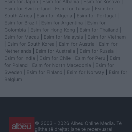
Esim for Japan
|
Esim for Albania
|
Esim for Kosovo
|
Esim for Switzerland
|
Esim for Tunisia
|
Esim for
South Africa
|
Esim for Algeria
|
Esim for Portugal
|
Esim for Brazil
|
Esim for Argentina
|
Esim for
Colombia
|
Esim for Hong Kong
|
Esim for Thailand
|
Esim for Macau
|
Esim for Malaysia
|
Esim for Vietnam
|
Esim for South Korea
|
Esim for Austria
|
Esim for
Netherlands
|
Esim for Australia
|
Esim for Russia
|
Esim for India
|
Esim for Chile
|
Esim for Peru
|
Esim
for Poland
|
Esim for North Macedonia
|
Esim for
Sweden
|
Esim for Finland
|
Esim for Norway
|
Esim for
Belgium
© 2003 -
2026 Albeu Online Media. Të
gjitha të drejtat janë të rezervuara!