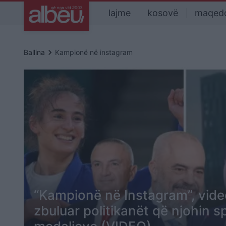
lajme
kosovë
maqed
keyboard_arrow_right
Ballina
Kampionë në instagram
“Kampionë në Instagram”, video
zbuluar politikanët që njohin s