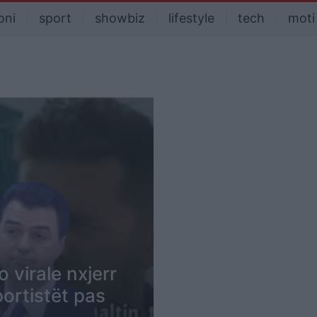
oni
sport
showbiz
lifestyle
tech
moti
 virale nxjerr
portistët pas