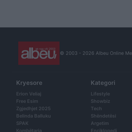
© 2003 -
2026 Albeu Online Medi
Kryesore
Kategori
Erion Veliaj
Lifestyle
Free Esim
Showbiz
Zgjedhjet 2025
Tech
Belinda Balluku
Shëndetësi
SPAK
Argetim
Kombëtarja
Enciklopedi