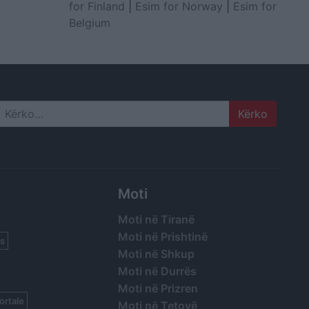
for Finland
|
Esim for Norway
|
Esim for
Belgium
Search
Moti
Moti në Tiranë
Moti në Prishtinë
s
Moti në Shkup
Moti në Durrës
Moti në Prizren
ortale
Moti në Tetovë