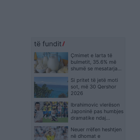
të fundit
Çmimet e larta të
bulmetit, 35.6% më
shumë se mesatarja
në 2025! Shqipëria e
Si pritet të jetë moti
treta në Europë
sot, më 30 Qershor
2026
Ibrahimovic vlerëson
Japoninë pas humbjes
dramatike ndaj
Brazilit: Meritonin më
Neuer rrëfen heshtjen
tepër
në dhomat e