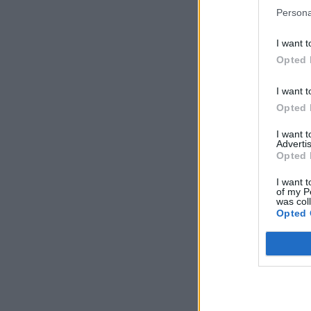
Persona
I want t
Opted 
I want t
Opted 
I want 
Advertis
Opted 
I want t
of my P
was col
Opted 