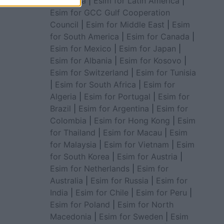
for Africa
|
Esim for Latin America
|
Esim for GCC Gulf Cooperation
Council
|
Esim for Middle East
|
Esim
for South America
|
Esim for Canada
|
Esim for Mexico
|
Esim for Japan
|
Esim for Albania
|
Esim for Kosovo
|
Esim for Switzerland
|
Esim for Tunisia
|
Esim for South Africa
|
Esim for
Algeria
|
Esim for Portugal
|
Esim for
Brazil
|
Esim for Argentina
|
Esim for
Colombia
|
Esim for Hong Kong
|
Esim
for Thailand
|
Esim for Macau
|
Esim
for Malaysia
|
Esim for Vietnam
|
Esim
for South Korea
|
Esim for Austria
|
Esim for Netherlands
|
Esim for
Australia
|
Esim for Russia
|
Esim for
India
|
Esim for Chile
|
Esim for Peru
|
Esim for Poland
|
Esim for North
Macedonia
|
Esim for Sweden
|
Esim