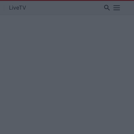
search
LiveTV