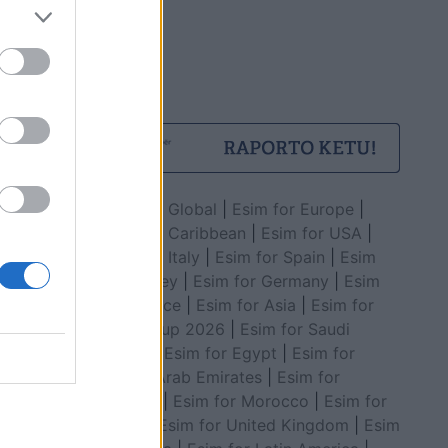
Esim for Global
|
Esim for Europe
|
Esim for Caribbean
|
Esim for USA
|
Esim for Italy
|
Esim for Spain
|
Esim
for Turkey
|
Esim for Germany
|
Esim
for Greece
|
Esim for Asia
|
Esim for
World Cup 2026
|
Esim for Saudi
Arabia
|
Esim for Egypt
|
Esim for
United Arab Emirates
|
Esim for
Balkans
|
Esim for Morocco
|
Esim for
China
|
Esim for United Kingdom
|
Esim