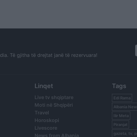
a. Të gjitha të drejtat janë të rezervuara!
Linqet
Tags
Live tv shqiptare
Edi Rama
Moti në Shqipëri
Albania New
Travel
Ilir Meta
Horoskopi
Piranjat
Livescore
gazeta, tv, p
News from Albania