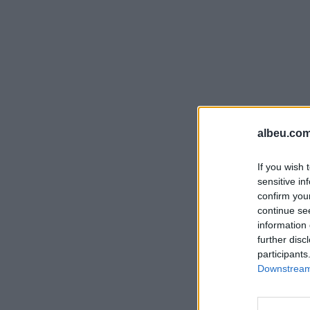
albeu.com
If you wish 
sensitive in
confirm you
continue se
information 
further disc
participants
Downstream 