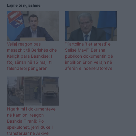
Lajme të ngjashme:
Veliaj reagon pas
“Kartolina ‘flet arresti’ e
mesazhit të Berishës dhe
Selisë Mavi”, Berisha
Këlliçit para Bashkisë: I
publikon dokumentin që
ftoj sërish në 15 maj, t’i
implikon Erion Veliajn në
falenderoj për garën
aferën e inceneratorëve
Ngarkimi i dokumenteve
në kamion, reagon
Bashkia Tiranë: Po
spekulohet, jemi duke I
transferuar në Arkivë