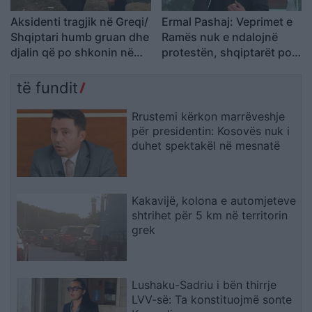
Aksidenti tragjik në Greqi/
Ermal Pashaj: Veprimet e
Shqiptari humb gruan dhe
Ramës nuk e ndalojnë
djalin që po shkonin në
protestën, shqiptarët po
punë: Humba gjithçka…
rikthejnë besimin te njëri-
tjetri
të fundit
Rrustemi kërkon marrëveshje
për presidentin: Kosovës nuk i
duhet spektakël në mesnatë
Kakavijë, kolona e automjeteve
shtrihet për 5 km në territorin
grek
Lushaku-Sadriu i bën thirrje
LVV-së: Ta konstituojmë sonte