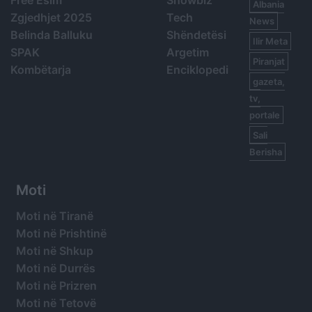
Albania
Zgjedhjet 2025
Tech
News
Belinda Balluku
Shëndetësi
Ilir Meta
SPAK
Argetim
Piranjat
Kombëtarja
Enciklopedi
gazeta,
tv,
portale
Sali
Berisha
Moti
Moti në Tiranë
Moti në Prishtinë
Moti në Shkup
Moti në Durrës
Moti në Prizren
Moti në Tetovë