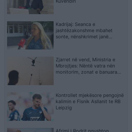
Kuvendin
Kadrijaj: Seanca e
jashtëzakonshme mbahet
sonte, nënshkrimet janë
siguruar
Zjarret në vend, Ministria e
Mbrojtjes: Nëntë vatra nën
monitorim, zonat e banuara
jashtë rrezikut
Kontrollet mjekësore pengojnë
kalimin e Fisnik Asllanit te RB
Leipzig
Afrimi i Rodrit ngushton