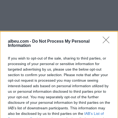
albeu.com -
Do Not Process My Personal
Information
If you wish to opt-out of the sale, sharing to third parties, or
processing of your personal or sensitive information for
targeted advertising by us, please use the below opt-out
section to confirm your selection. Please note that after your
opt-out request is processed you may continue seeing
interest-based ads based on personal information utilized by
Shtuar
më
25.02.2025 11:11
us or personal information disclosed to third parties prior to
your opt-out. You may separately opt-out of the further
Tags:
,
,
bashkisë së Tiranës
Berisha
disclosure of your personal information by third parties on the
,
,
dosjet
kamioni
reagon
IAB’s list of downstream participants. This information may
also be disclosed by us to third parties on the
IAB’s List of