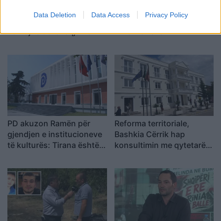
Protesta e 69 kundër
Sokol Hoxha ekstradohet
Data Deletion
Data Access
Privacy Policy
qeverisë/ Qytetarët
në Shqipëri, Ambasada
kërkojnë dorëheqjen e
Amerikane: SHBA nuk
Ramës, nis grumbullimi në
është strehë për
sheshin “Skënderbej”:
kriminelët që abuzojnë me
Fuqia qëndron te
sistemin e emigracionit
bashkimi
PD akuzon Ramën për
Reforma territoriale,
gjendjen e institucioneve
Bashkia Cërrik hap
të kulturës: Tirana është
konsultimin me qytetarët,
pa Muze, Galeri, Teatër
Doka: Vendimmarrja të
dhe Cirk Kombëtar
udhëhiqet nga nevojat e
komunitetit