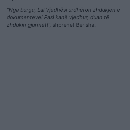
“Nga burgu, Lal Vjedhësi urdhëron zhdukjen e
dokumenteve! Pasi kanë vjedhur, duan të
zhdukin gjurmët!”,
shprehet Berisha.