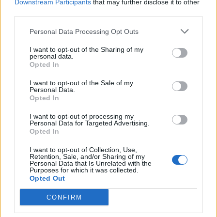
Downstream Participants
that may further disclose it to other
third parties.
Personal Data Processing Opt Outs
I want to opt-out of the Sharing of my
personal data.
Opted In
I want to opt-out of the Sale of my
Personal Data.
Opted In
Zjarret në vend, Ministria
Protesta e dytë në
I want to opt-out of processing my
Personal Data for Targeted Advertising.
e Mbrojtjes: Nëntë vatra
Memaliaj kundër reformës
Opted In
nën monitorim, zonat e
territoriale, banorët
banuara jashtë rrezikut
refuzojnë bashkimin me
I want to opt-out of Collection, Use,
Retention, Sale, and/or Sharing of my
Tepelenën
Personal Data that Is Unrelated with the
Purposes for which it was collected.
Opted Out
CONFIRM