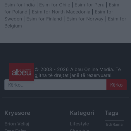
Esim for India
|
Esim for Chile
|
Esim for Peru
|
Esim
for Poland
|
Esim for North Macedonia
|
Esim for
Sweden
|
Esim for Finland
|
Esim for Norway
|
Esim for
Belgium
© 2003 -
2026 Albeu Online Media. Të
gjitha të drejtat janë të rezervuara!
Search
Kryesore
Kategori
Tags
Erion Veliaj
Lifestyle
Edi Rama
Free Esim
Showbiz