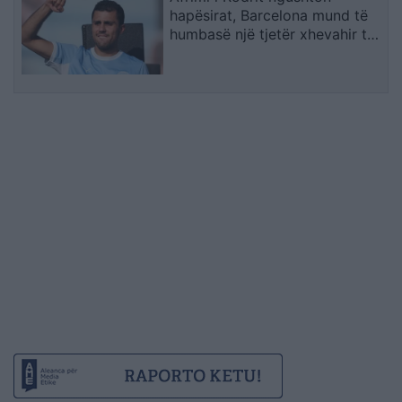
hapësirat, Barcelona mund të
humbasë një tjetër xhevahir të
akademisë