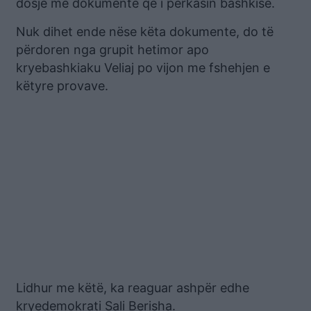
dosje me dokumente që i përkasin bashkisë.
Nuk dihet ende nëse këta dokumente, do të
përdoren nga grupit hetimor apo
kryebashkiaku Veliaj po vijon me fshehjen e
këtyre provave.
Lidhur me këtë, ka reaguar ashpër edhe
kryedemokrati Sali Berisha.