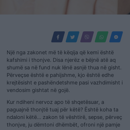
Një nga zakonet më të këqija që kemi është
kafshimi i thonjve. Disa njerëz e bëjnë atë aq
shumë sa në fund nuk lënë asnjë thua në gisht.
Përveçse është e pahijshme, kjo është edhe
krejtësisht e pashëndetshme pasi vazhdimisht i
vendosim gishtat në gojë.
Kur ndiheni nervoz apo të shqetësuar, a
paguajnë thonjtë tuaj për këtë? Është koha ta
ndaloni këtë… zakon të vështirë, sepse, përveç
thonjve, ju dëmtoni dhëmbët, ofroni një pamje