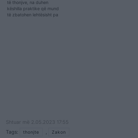
të thonjve, na duhen
këshilla praktike që mund
të zbatohen lehtësisht pa
pasur nevojë të bëjmë
shumë përpjekje.
Pavarësisht nëse i
kafshojmë për shkak të
ankthit, zemërimit ose
mërzisë, ne e bëjmë pa
vetëdije. Mosdija për
diçka e vështirëson
‘luftën’. Këtu gjeni…
Shtuar
më
2.05.2023 17:55
Tags:
,
thonjte
Zakon