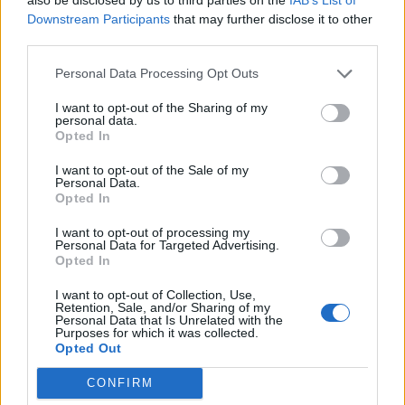
Downstream Participants
that may further disclose it to other
third parties.
Përfundon protesta e 71-
Trump për Iranin: Po
të qytetare, mesazhi i
zhvillojmë negociata të
Personal Data Processing Opt Outs
qartë për qeverinë: “Nesër
kufizuara, Teherani
më shumë”, kërkohet
ndodhet në krizë të rëndë
I want to opt-out of the Sharing of my
personal data.
largimi i Ramës
ekonomike
Opted In
I want to opt-out of the Sale of my
Personal Data.
Opted In
I want to opt-out of processing my
Personal Data for Targeted Advertising.
I arrestuar në Dubai dhe
Sulm i rëndë në Angli, 30-
Opted In
ekstraduar në Dublin,
vjeçari në gjendje kritike;
bosi i dyshuar i kartelit
arrestohen dy
I want to opt-out of Collection, Use,
Retention, Sale, and/or Sharing of my
përballet me akuza për
adoleshentë
Personal Data that Is Unrelated with the
Purposes for which it was collected.
krim të organizuar
Opted Out
CONFIRM