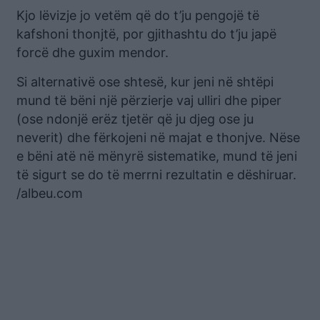
Kjo lëvizje jo vetëm që do t’ju pengojë të
kafshoni thonjtë, por gjithashtu do t’ju japë
forcë dhe guxim mendor.
Si alternativë ose shtesë, kur jeni në shtëpi
mund të bëni një përzierje vaj ulliri dhe piper
(ose ndonjë erëz tjetër që ju djeg ose ju
neverit) dhe fërkojeni në majat e thonjve. Nëse
e bëni atë në mënyrë sistematike, mund të jeni
të sigurt se do të merrni rezultatin e dëshiruar.
/albeu.com