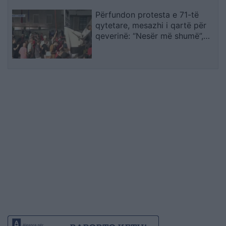
Përfundon protesta e 71-të
qytetare, mesazhi i qartë për
qeverinë: “Nesër më shumë”,
kërkohet largimi i Ramës