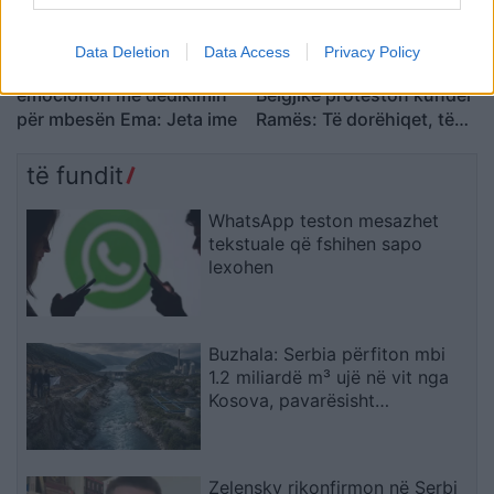
Data Deletion
Data Access
Privacy Policy
Remzie Osmani
Shqiptari i diasporës në
emocionon me dedikimin
Belgjikë proteston kundër
për mbesën Ema: Jeta ime
Ramës: Të dorëhiqet, të
rinjtë të drejtojnë
Shqipërinë larg politikës
të fundit
së vjetër
WhatsApp teston mesazhet
tekstuale që fshihen sapo
lexohen
Buzhala: Serbia përfiton mbi
1.2 miliardë m³ ujë në vit nga
Kosova, pavarësisht
kërcënimeve për Ibërin
Zelensky rikonfirmon në Serbi