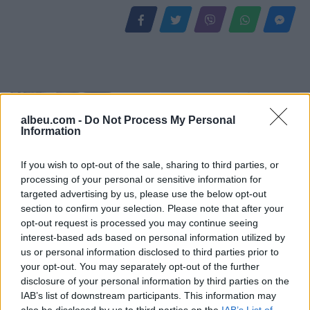
albeu.com -
Do Not Process My Personal
Information
If you wish to opt-out of the sale, sharing to third parties, or
processing of your personal or sensitive information for
Zelensky rikonfirmon në
Vihet nën kontroll zjarri në
targeted advertising by us, please use the below opt-out
Serbi qëndrimin për
Cërrik, digjen 2 hektarë
section to confirm your selection. Please note that after your
Kosovën, deputeti
tokë dhe rreth 250 rrënjë
opt-out request is processed you may continue seeing
ukrainas: Gabim
ullinj
interest-based ads based on personal information utilized by
diplomatik, Ukraina duhet
us or personal information disclosed to third parties prior to
ta njohë
your opt-out. You may separately opt-out of the further
disclosure of your personal information by third parties on the
IAB’s list of downstream participants. This information may
also be disclosed by us to third parties on the
IAB’s List of