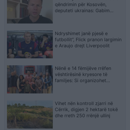
qëndrimin për Kosovën,
deputeti ukrainas: Gabim
diplomatik, Ukraina duhet ta
njohë
Ndryshimet janë pjesë e
futbollit”, Flick pranon largimin
e Araujo drejt Liverpoolit
Nënë e 14 fëmijëve rrëfen
vështirësinë kryesore të
familjes: Si organizohet
transporti
Vihet nën kontroll zjarri në
Cërrik, digjen 2 hektarë tokë
dhe rreth 250 rrënjë ullinj