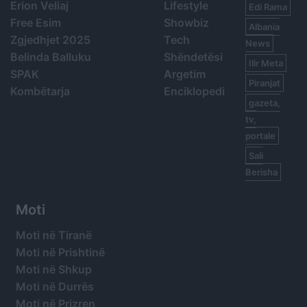
Erion Veliaj
Lifestyle
Edi Rama
Free Esim
Showbiz
Albania
Zgjedhjet 2025
Tech
News
Belinda Balluku
Shëndetësi
Ilir Meta
SPAK
Argetim
Piranjat
Kombëtarja
Enciklopedi
gazeta,
tv,
portale
Sali
Berisha
Moti
Moti në Tiranë
Moti në Prishtinë
Moti në Shkup
Moti në Durrës
Moti në Prizren