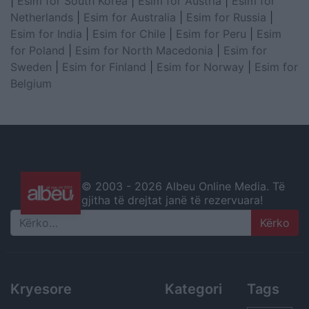
|
Esim for South Korea
|
Esim for Austria
|
Esim for
Netherlands
|
Esim for Australia
|
Esim for Russia
|
Esim for India
|
Esim for Chile
|
Esim for Peru
|
Esim
for Poland
|
Esim for North Macedonia
|
Esim for
Sweden
|
Esim for Finland
|
Esim for Norway
|
Esim for
Belgium
© 2003 -
2026 Albeu Online Media. Të
gjitha të drejtat janë të rezervuara!
Search
Kryesore
Kategori
Tags