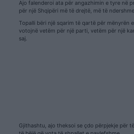
Ajo falenderoi ata për angazhimin e tyre në p
për një Shqipëri më të drejtë, më të ndershme
Topalli bëri një sqarim të qartë për mënyrën 
votojnë vetëm për një parti, vetëm për një kan
saj.
Gjithashtu, ajo theksoi se çdo përpjekje për të
të bëjë që vota të shpallet e pavlefshme.