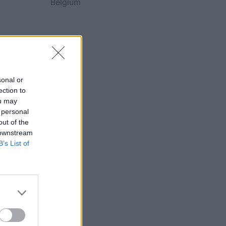
Belgium
r një
sonal or
ection to
ou may
 personal
out of the
 downstream
B’s List of