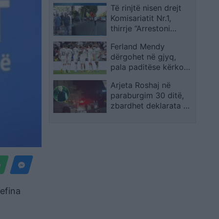
Të rinjtë nisen drejt
Komisariatit Nr.1,
thirrje “Arrestoni
Ramën” gjatë
Ferland Mendy
marshimit nga
dërgohet në gjyq,
Drejtoria e Policisë
pala paditëse kërkon
Tiranë
gjashtë muaj burg
Arjeta Roshaj në
paraburgim 30 ditë,
zbardhet deklarata e
saj për vrasjen e 32-
vjeçarit në Ferizaj
zefina