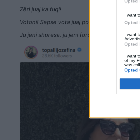
Opted 
Zëri juaj ka fuqi!
I want t
Votoni! Sepse vota juaj po bën historinë!
Opted 
Ju jeni shpresa, ju jeni forca, ju jeni ata që 
I want 
Advertis
Opted 
I want t
of my P
was col
Opted 