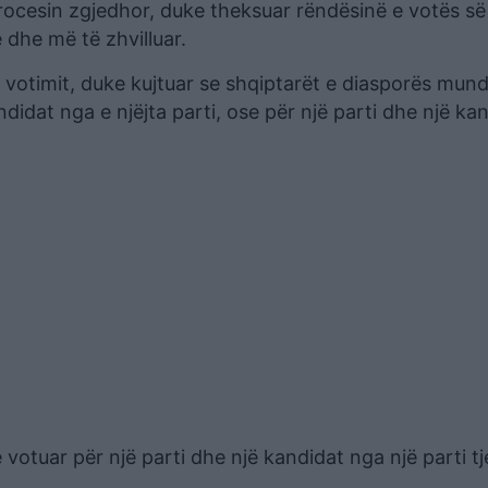
rocesin zgjedhor, duke theksuar rëndësinë e votës së
 dhe më të zhvilluar.
e votimit, duke kujtuar se shqiptarët e diasporës mund
didat nga e njëjta parti, ose për një parti dhe një ka
 votuar për një parti dhe një kandidat nga një parti t