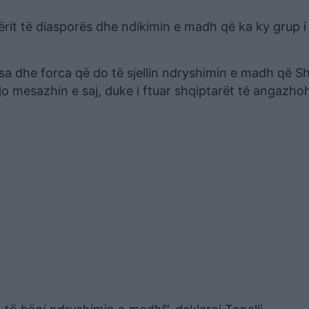
zërit të diasporës dhe ndikimin e madh që ka ky grup i
esa dhe forca që do të sjellin ndryshimin e madh që S
ajo mesazhin e saj, duke i ftuar shqiptarët të angazh