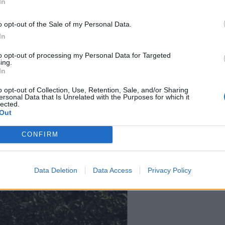
In
o opt-out of the Sale of my Personal Data.
In
do të bëni ndryshimin e madh!”
, shkruan Topalli.
to opt-out of processing my Personal Data for Targeted
ing.
In
o opt-out of Collection, Use, Retention, Sale, and/or Sharing
ersonal Data that Is Unrelated with the Purposes for which it
lected.
Out
CONFIRM
Data Deletion
Data Access
Privacy Policy