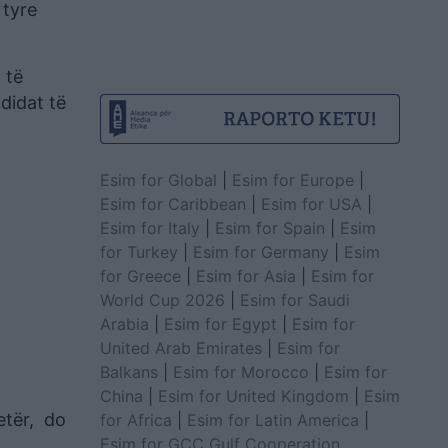
 tyre
 të
ndidat të
Esim for Global
|
Esim for Europe
|
Esim for Caribbean
|
Esim for USA
|
Esim for Italy
|
Esim for Spain
|
Esim
for Turkey
|
Esim for Germany
|
Esim
for Greece
|
Esim for Asia
|
Esim for
World Cup 2026
|
Esim for Saudi
Arabia
|
Esim for Egypt
|
Esim for
United Arab Emirates
|
Esim for
Balkans
|
Esim for Morocco
|
Esim for
China
|
Esim for United Kingdom
|
Esim
jetër, do
for Africa
|
Esim for Latin America
|
Esim for GCC Gulf Cooperation