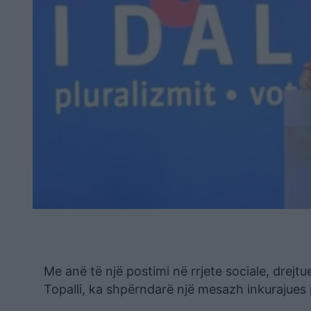
Me anë të një postimi në rrjete sociale, drejt
Topalli, ka shpërndarë një mesazh inkurajues p