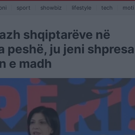
oni
sport
showbiz
lifestyle
tech
moti
sazh shqiptarëve në
a peshë, ju jeni shpresa
in e madh