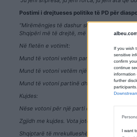
“Ju jeni shpresa, ju jeni forca, ju jeni ata që
Postimi i drejtueses politike të PD për diasp
“Mirëmëngjes të dashur shqiptarë që jetoni ja
Shqipëri më të drejtë, më të ndershme, më të
albeu.com
Në fletën e votimit:
If you wish 
sensitive in
Mund të votoni vetëm partinë.
confirm you
continue se
Mund të votoni vetëm një kandidat nga e njëj
information 
further disc
Mund të votoni partinë dhe një kandidat nga e
participants
Downstream 
Kujdes:
Nëse votoni për një parti dhe për një kandidat
Persona
Zgjidh me kujdes. Vota jote ka peshë!
I want t
Shqiptarë të mrekullueshëm që jetoni jashtë 