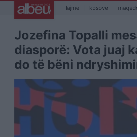
lajme
kosovë
maqed
Jozefina Topalli me
diasporë: Vota juaj k
do të bëni ndryshim