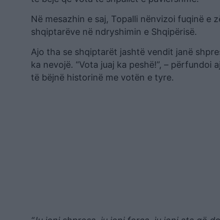
Në mesazhin e saj, Topalli nënvizoi fuqinë e 
shqiptarëve në ndryshimin e Shqipërisë.
Ajo tha se shqiptarët jashtë vendit janë shpr
ka nevojë. “Vota juaj ka peshë!”, – përfundoi 
të bëjnë historinë me votën e tyre.