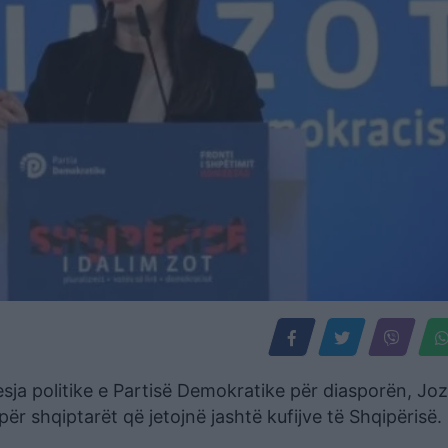
uesja politike e Partisë Demokratike për diasporën, Jo
ër shqiptarët që jetojnë jashtë kufijve të Shqipërisë.