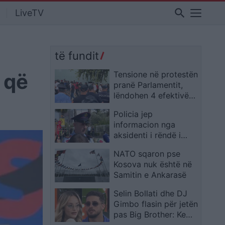
search
LiveTV
të fundit
 që
Tensione në protestën
pranë Parlamentit,
lëndohen 4 efektivë
policie
Policia jep
informacion nga
aksidenti i rëndë i
furgonit Berat–Tiranë,
NATO sqaron pse
2 të vdekur dhe 15 të
Kosova nuk është në
plagosur
Samitin e Ankarasë
Selin Bollati dhe DJ
Gimbo flasin për jetën
pas Big Brother: Kemi
projekte të reja