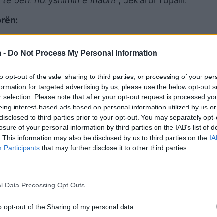
 do të bëni ndryshimin e madh!
”, deklaroi Topalli.
orën:
shtë kufijve të Shqipërisë. Faleminderit që votuat pë
 zhvilluar. Sqarim për mënyrën e votimit:
 -
Do Not Process My Personal Information
to opt-out of the sale, sharing to third parties, or processing of your per
formation for targeted advertising by us, please use the below opt-out s
r selection. Please note that after your opt-out request is processed y
eing interest-based ads based on personal information utilized by us or
ta parti.
disclosed to third parties prior to your opt-out. You may separately opt-
losure of your personal information by third parties on the IAB’s list of
 njëjta parti.
. This information may also be disclosed by us to third parties on the
IA
Participants
that may further disclose it to other third parties.
 të një partie tjetër, vota shpallet e pavlefshme.
l Data Processing Opt Outs
o opt-out of the Sharing of my personal data.
vendit,