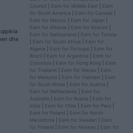
Council
|
Esim for Middle East
|
Esim
for South America
|
Esim for Canada
|
Esim for Mexico
|
Esim for Japan
|
Esim for Albania
|
Esim for Kosovo
|
hqipëria
Esim for Switzerland
|
Esim for Tunisia
ohen dhe
|
Esim for South Africa
|
Esim for
Algeria
|
Esim for Portugal
|
Esim for
Brazil
|
Esim for Argentina
|
Esim for
Colombia
|
Esim for Hong Kong
|
Esim
for Thailand
|
Esim for Macau
|
Esim
for Malaysia
|
Esim for Vietnam
|
Esim
for South Korea
|
Esim for Austria
|
Esim for Netherlands
|
Esim for
Australia
|
Esim for Russia
|
Esim for
India
|
Esim for Chile
|
Esim for Peru
|
Esim for Poland
|
Esim for North
Macedonia
|
Esim for Sweden
|
Esim
for Finland
|
Esim for Norway
|
Esim for